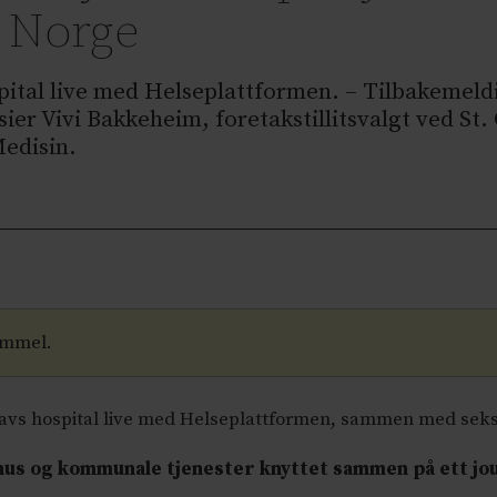
i Norge
spital live med Helseplattformen. – Tilbakemeldi
er Vivi Bakkeheim, foretakstillitsvalgt ved St. 
edisin.
ammel.
t.Olavs hospital live med Helseplattformen, sammen med se
ehus og kommunale tjenester knyttet sammen på ett jo