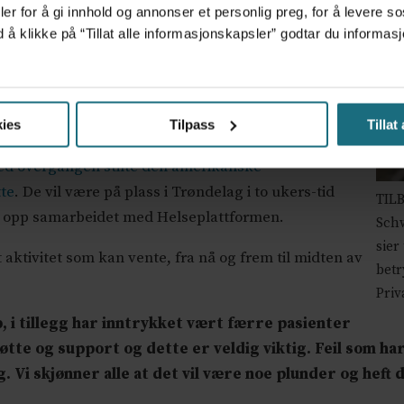
er for å gi innhold og annonser et personlig preg, for å levere s
g leder i Sør-Trøndelag legeforening, sier til Dagens
d å klikke på “Tillat alle informasjonskapsler” godtar du inform
bakemeldinger så langt.
gt, er stort sett gode. Det er meldt om positiv
ies
Tilpass
Tillat
d overgangen stilte den amerikanske
te
. De vil være på plass i Trøndelag i to ukers-tid
TIL
ge opp samarbeidet med Helseplattformen.
Schw
sier
t aktivitet som kan vente, fra nå og frem til midten av
betr
Priv
, i tillegg har inntrykket vært færre pasienter
øtte og support og dette er veldig viktig. Feil som har
. Vi skjønner alle at det vil være noe plunder og heft 