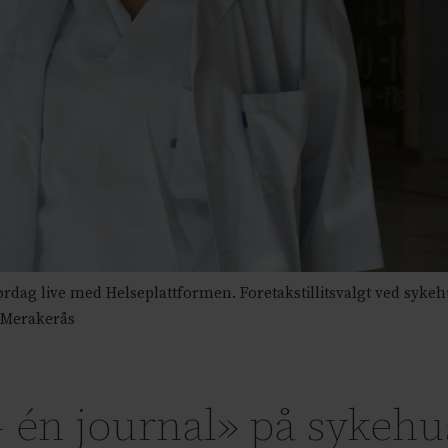
lørdag live med Helseplattformen. Foretakstillitsvalgt ved sykeh
et Merakerås
– én journal» på sykeh