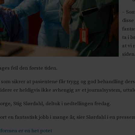
– Som
disse
fanta
ta i 
at vi
siden
ges feil den første tiden.
 som sikrer at pasientene får trygg og god behandling de
ere er heldigvis ikke avhengig av et journalsystem, uttal
rge, Stig Slørdahl, deltok i nedtellingen fredag.
jort en fantastisk jobb i mange år, sier Slørdahl i en presse
tformen er en het potet