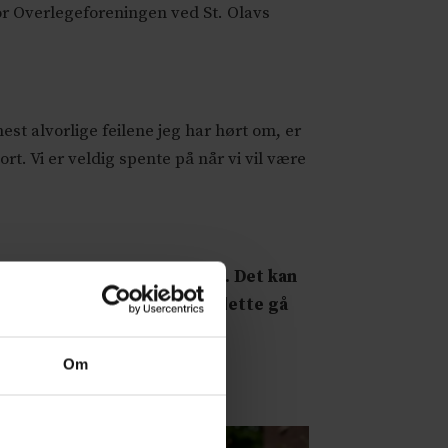
for Overlegeforeningen ved St. Olavs
est alvorlige feilene jeg har hørt om, er
t. Vi er veldig spente på når vi vil være
n lærer seg å bruke systemet. Det kan
en gode supporten, vil nok dette gå
Om