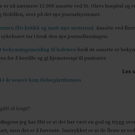
ne er nå nærmere 12.000 ansatte ved St. Olavs hospital og
g Holtålen, over på det nye journalsystemet.
ormen fått kritikk og møtt mye motstand
. Ansatte ved fler
 sykehuset tar i bruk den nye journalløsningen.
t bekymringsmelding til ledelsen
fordi de ansatte er bekym
 for å bestille og gi kjemoterapi til pasienter.
Les 
 – 14 år senere kom Helseplattformen
gått så langt?
dingene jeg har fått er at det har vært en god og trygg ove
att, men det er å forvente. Inntrykket er at de fleste er ved