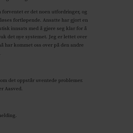
 forventet er det noen utfordringer, og
 løses fortløpende. Ansatte har gjort en
stisk innsats med å gjøre seg klar for å
bruk det nye systemet. Jeg er lettet over
 nå har kommet oss over på den andre
.
rsom det oppstår uventede problemer.
er Aasved.
melding.