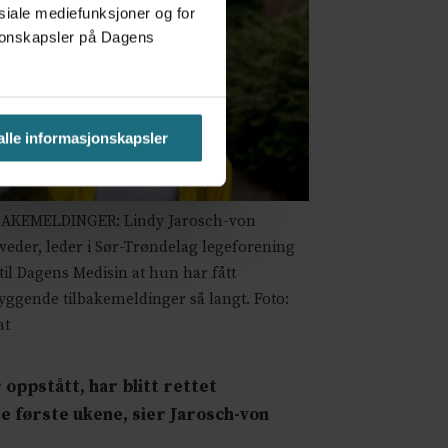
osiale mediefunksjoner og for
asjonskapsler på Dagens
 alle informasjonskapsler
BAKEMELDINGER: Lindy Jarosch-von
eder, leder i Sør-Trøndelag legeforening
 til Dagens Medisin at hun har fått
yggende tilbakemeldinger så langt. Foto:
at
 oppstått, har blitt rettet
de første ukene, sier Jarosch-von