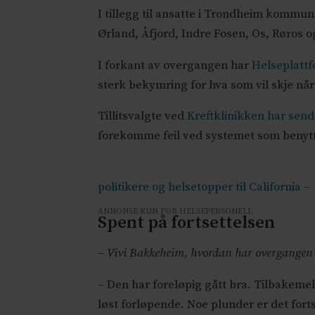
I tillegg til ansatte i Trondheim kommu
Ørland, Åfjord, Indre Fosen, Os, Røros o
I forkant av overgangen har
Helseplattf
sterk bekymring for hva som vil skje når
Tillitsvalgte ved
Kreftklinikken har send
forekomme feil ved systemet som benyttes
politikere og helsetopper til California
ANNONSE KUN FOR HELSEPERSONELL
Spent på fortsettelsen
– Vivi Bakkeheim, hvordan har overgangen 
– Den har foreløpig gått bra. Tilbakemel
løst forløpende. Noe plunder er det forts