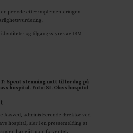
i en periode etter implementeringen.
varlighetsvurdering.
identitets- og tilgangsstyres av IBM
T: Spent stemning natt til lørdag på
lavs hospital. Foto: St. Olavs hospital
lt
e Aasved, administrerende direktør ved
lavs hospital, sier i en pressemelding at
angen har gått som forventet.