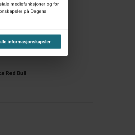
 å være forvakt nå
osiale mediefunksjoner og for
asjonskapsler på Dagens
 alle informasjonskapsler
a Red Bull