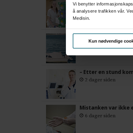
Flytter oppgaver og 
Vi benytter informasjonskapsl
3 dager siden
å analysere trafikken vår. Ve
Medisin.
Var alene på vakt i 
Kun nødvendige cook
1 dag siden
– Etter en stund ko
2 dager siden
Mistanken var ikke 
6 dager siden