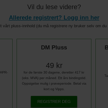
Vil du lese videre?
Allerede registrert? Logg inn her
 alt vårt pluss-innhold (du må registrere ny bruker selv om d
DM Pluss
B
49 kr
i HPR-
for de første 30 dagene, deretter 417 kr
Ta
(eks. MVA) per måned. Ett års bindingstid.
Oppsigelse mulig i prøveperiode. Betal via
kort og Vipps.
REGISTRER DEG