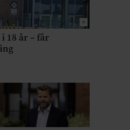
i 18 år – får
ning