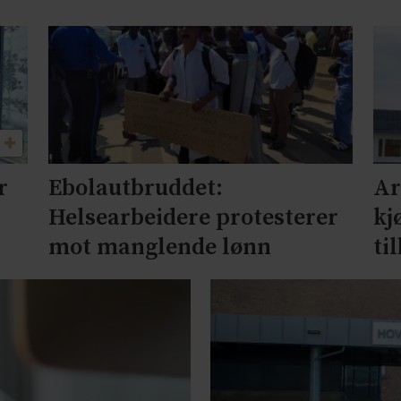
r
Ebolautbruddet:
Ar
Helsearbeidere protesterer
kj
mot manglende lønn
ti