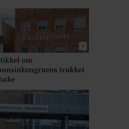
tikkel om
ønnsinkongruens trukket
lbake