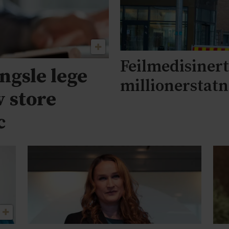
Feilmedisinert 
engsle lege
millionerstat
v store
c