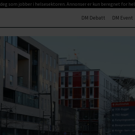
 deg som jobber i helsesektoren. Annonser er kun beregnet for hel
DM Debatt
DM Event