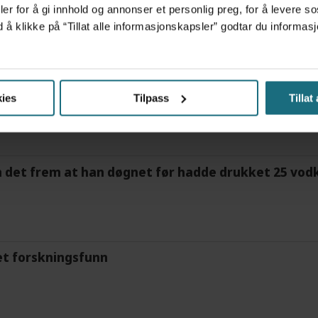
frigjør tid for helsepersonell: – Det er helt magisk
er for å gi innhold og annonser et personlig preg, for å levere s
d å klikke på “Tillat alle informasjonskapsler” godtar du inform
tre måneder – i en 16-fots motorbåt
ies
Tilpass
Tillat
m det frem at han døgnet før hadde drukket 25 vodk
et forskningsfunn