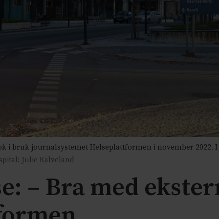
k i bruk journalsystemet Helseplattformen i november 2022. I et
spital: Julie Kalveland
lse: – Bra med ekste
tformen