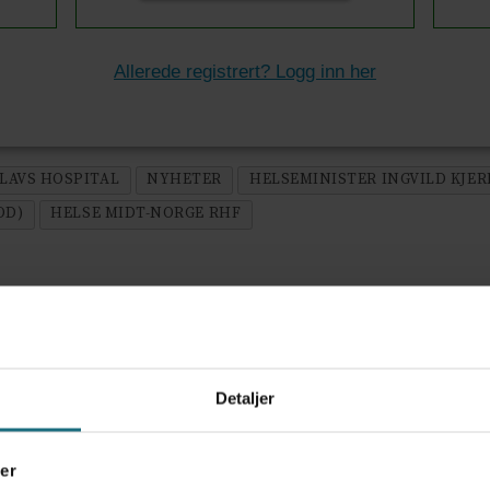
Allerede registrert? Logg inn her
OLAVS HOSPITAL
NYHETER
HELSEMINISTER INGVILD KJE
OD)
HELSE MIDT-NORGE RHF
ov for psykisk helsehjelp
Detaljer
er