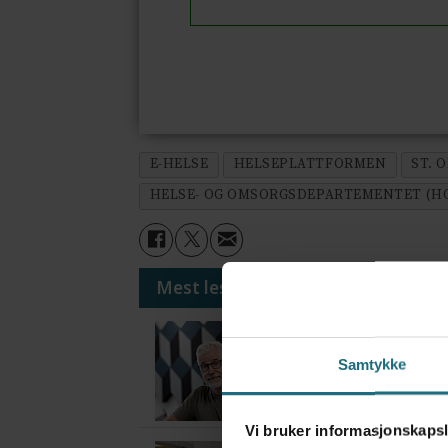
E-HELSE
HELSEPLATTFORMEN
ST. 
HELSE- OG OMSORGSDEPARTEMENTET (H
Mest lest siste syv dager:
Vi trenger en grunnl
3 dager siden
Samtykke
Vi bruker informasjonskapsl