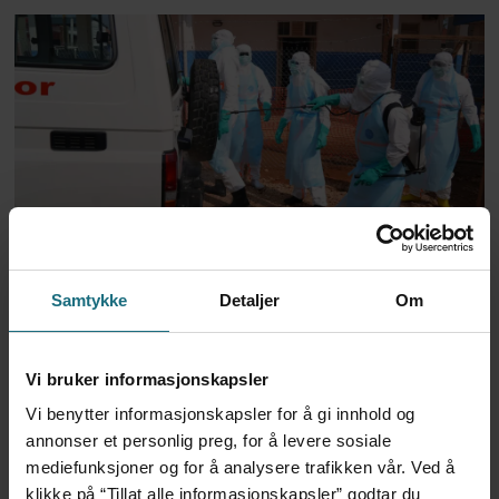
Trump-administrasjonen
bevilger over 2 milliarder til
Samtykke
Detaljer
Om
kampen mot ebola
Vi bruker informasjonskapsler
Vi benytter informasjonskapsler for å gi innhold og
annonser et personlig preg, for å levere sosiale
mediefunksjoner og for å analysere trafikken vår. Ved å
klikke på “Tillat alle informasjonskapsler” godtar du