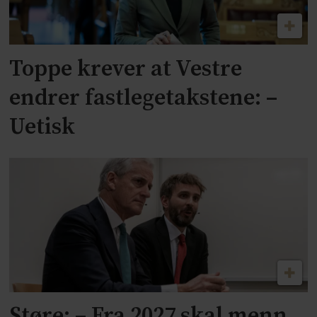
Toppe krever at Vestre
endrer fastlegetakstene: –
Uetisk
Støre: – Fra 2027 skal menn