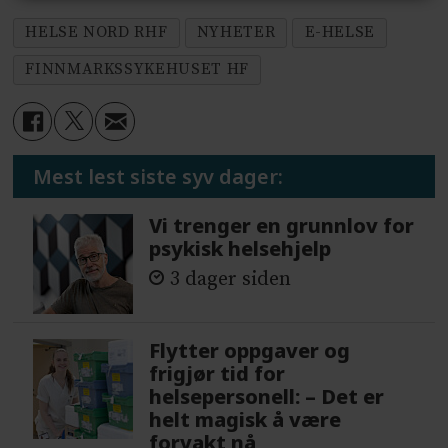
HELSE NORD RHF
NYHETER
E-HELSE
FINNMARKSSYKEHUSET HF
Mest lest siste syv dager:
Vi trenger en grunnlov for
psykisk helsehjelp
3 dager siden
Flytter oppgaver og
frigjør tid for
helsepersonell: – Det er
helt magisk å være
forvakt nå