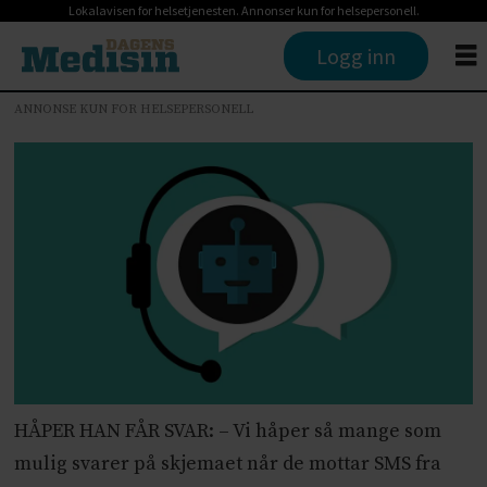
Lokalavisen for helsetjenesten. Annonser kun for helsepersonell.
Logg inn
ANNONSE KUN FOR HELSEPERSONELL
HÅPER HAN FÅR SVAR: – Vi håper så mange som
mulig svarer på skjemaet når de mottar SMS fra