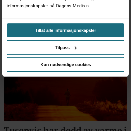
informasjonskapsler på Dagens Medisin.
Tillat alle informasjonskapsler
Ebola-smittetall i Kongo
Tilpass
nærmer seg 4000
Kun nødvendige cookies
Tusenvis har dødd av varme i