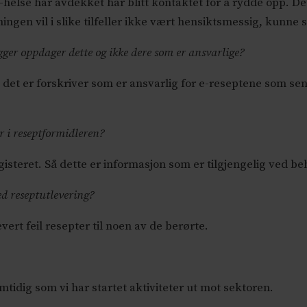
-helse har avdekket har blitt kontaktet for å rydde opp. Det
ningen vil i slike tilfeller ikke vært hensiktsmessig, kunne
gger oppdager dette og ikke dere som er ansvarlige?
 det er forskriver som er ansvarlig for e-reseptene som sen
r i reseptformidleren?
gisteret. Så dette er informasjon som er tilgjengelig ved be
ved reseptutlevering?
evert feil resepter til noen av de berørte.
tidig som vi har startet aktiviteter ut mot sektoren.