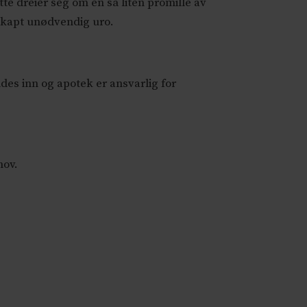
te dreier seg om en så liten promille av
 skapt unødvendig uro.
des inn og apotek er ansvarlig for
hov.