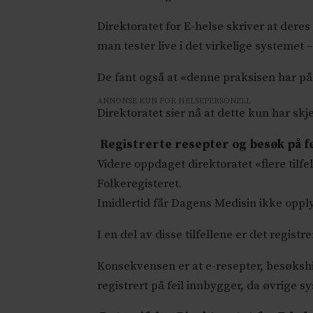
Direktoratet for E-helse skriver at dere
man tester live i det virkelige systemet
De fant også at «denne praksisen har på
ANNONSE KUN FOR HELSEPERSONELL
Direktoratet sier nå at dette kun har skj
Registrerte resepter og besøk på f
Videre oppdaget direktoratet «flere til
Folkeregisteret.
Imidlertid får Dagens Medisin ikke oppl
I en del av disse tilfellene er det regis
Konsekvensen er at e-resepter, besøksh
registrert på feil innbygger, da øvrige 