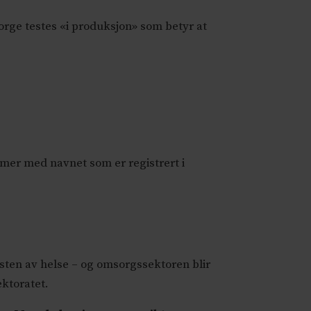
Norge testes «i produksjon» som betyr at
mmer med navnet som er registrert i
ten av helse – og omsorgssektoren blir
ektoratet.