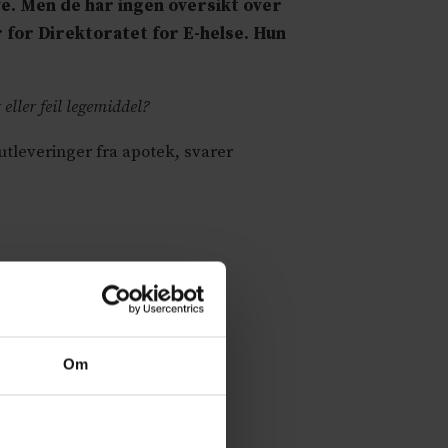
ve. Men de har ingen oversikt over
r for Direktoratet for E-helse. Hun
 eller feil legemiddel?
 utleveringer fra apotek, svarer
Om
 private leverandører.