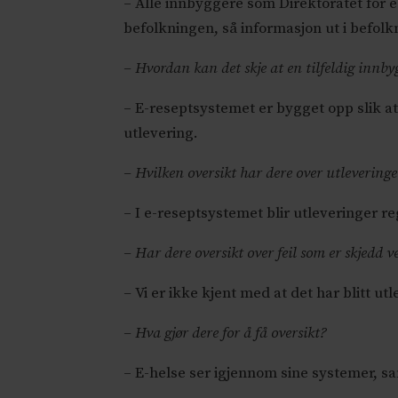
– Alle innbyggere som Direktoratet for e
befolkningen, så informasjon ut i befolk
– Hvordan kan det skje at en tilfeldig innby
– E-reseptsystemet er bygget opp slik at
utlevering.
– Hvilken oversikt har dere over utleveringe
– I e-reseptsystemet blir utleveringer re
– Har dere oversikt over feil som er skjedd 
–
Vi er ikke kjent med at det har blitt utl
– Hva gjør dere for å få oversikt?
– E-helse ser igjennom sine systemer, sam