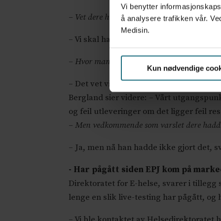
Vi benytter informasjonskapsl
– Vet dere hvor mange fastleger som tester 
å analysere trafikken vår. Ve
Medisin.
– Vi skal ha informasjon ut til alle om a
– Hvor mange fastleger er det som tester?
Kun nødvendige cook
– Det vet vi ikke.
Bergland sier videre: – Vårt utgangspunkt
og feil utleveringer om det ligger feil re
– Men vedkommende som varslet dere hadde 
– Ja, men nå han hadde ikke gjort det, s
- Har pågått siden EPJ kom på mark
Direktoratet for E-helse, svarer i tilleg
lenge en slik live-testing har pågått, og
– Vi ble kontaktet av Helsedirektoratet 