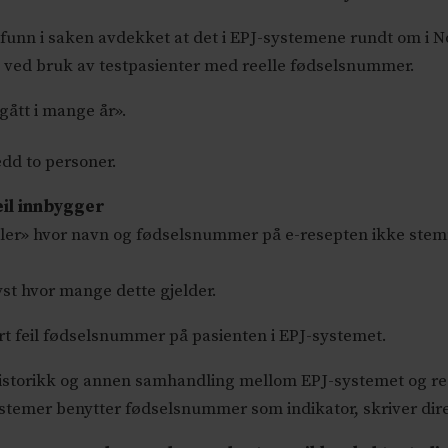
s funn i saken avdekket at det i EPJ-systemene rundt om i 
 – ved bruk av testpasienter med reelle fødselsnummer.
gått i mange år».
edd to personer.
eil innbygger
feller» hvor navn og fødselsnummer på e-resepten ikke ste
yst hvor mange dette gjelder.
trert feil fødselsnummer på pasienten i EPJ-systemet.
istorikk og annen samhandling mellom EPJ-systemet og res
systemer benytter fødselsnummer som indikator, skriver dir