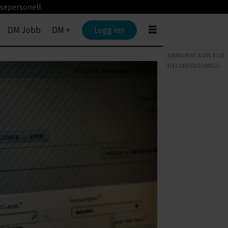
sepersonell.
DM Jobb
DM +
Logg inn
ANNONSE KUN FOR
HELSEPERSONELL