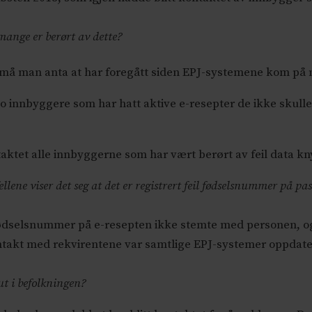
mange er berørt av dette?
PJ må man anta at har foregått siden EPJ-systemene kom på
to innbyggere som har hatt aktive e-resepter de ikke skulle
aktet alle innbyggerne som har vært berørt av feil data knytt
ilfellene viser det seg at det er registrert feil fødselsnummer på
r fødselsnummer på e-resepten ikke stemte med personen, og
ontakt med rekvirentene var samtlige EPJ-systemer oppdate
ut i befolkningen?