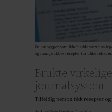
En innbygger som ikke hadde vært hos lege 
og mange aktive resepter fra ulike rekviren
Brukte virkelig
journalsystem
Tilfeldig person fikk resepter og 
Av Anne Grete Storvik og Lasse
Moe