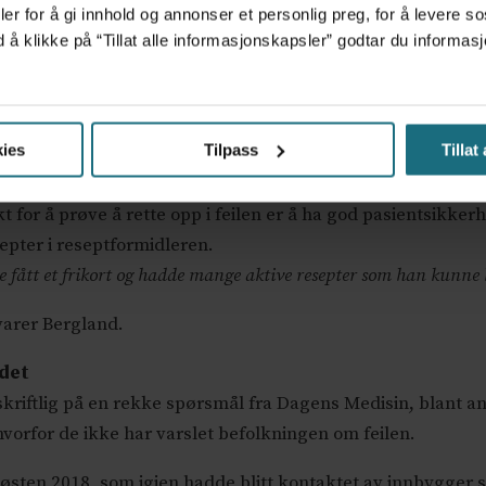
er for å gi innhold og annonser et personlig preg, for å levere s
og hvem de er?
d å klikke på “Tillat alle informasjonskapsler” godtar du inform
t når man tester systemene så skal man ikke gjøre det live.
ies
Tilpass
Tillat
 for å prøve å rette opp i feilen er å ha god pasientsikkerhe
septer i reseptformidleren.
fått et frikort og hadde mange aktive resepter som han kunne 
varer Bergland.
edet
g skriftlig på en rekke spørsmål fra Dagens Medisin, blant 
 hvorfor de ikke har varslet befolkningen om feilen.
høsten 2018, som igjen hadde blitt kontaktet av innbygger so