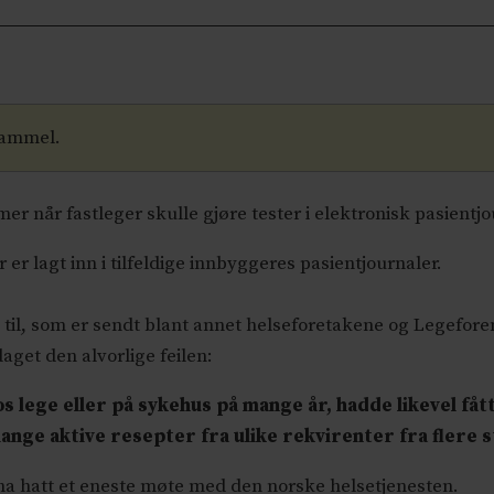
gammel.
er når fastleger skulle gjøre tester i elektronisk pasientj
 er lagt inn i tilfeldige innbyggeres pasientjournaler.
g til, som er sendt blant annet helseforetakene og Legefore
aget den alvorlige feilen:
 lege eller på sykehus på mange år, hadde likevel fåt
ange aktive resepter fra ulike rekvirenter fra flere 
 ha hatt et eneste møte med den norske helsetjenesten.