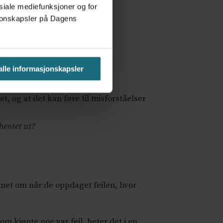
osiale mediefunksjoner og for
asjonskapsler på Dagens
 alle informasjonskapsler
t, og at det kan føre til misforståelser
hentet ut?
annet om når de oppdaget feilen, hvor
m kjøpte noe var feil, heter det i en