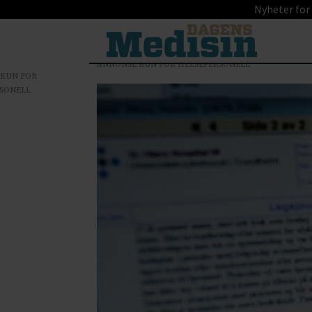
Nyheter for
ANNONSE KUN FOR HELSEPERSONELL
 KUN FOR
SONELL