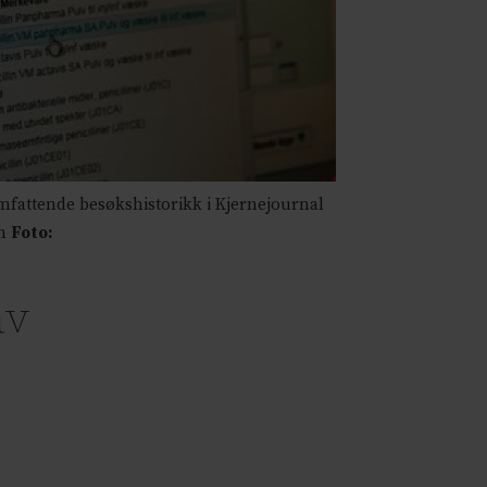
mfattende besøkshistorikk i Kjernejournal
im
Foto:
av