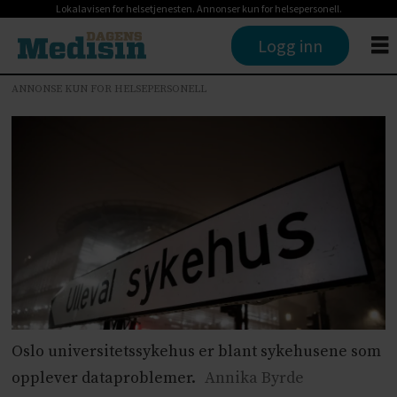
Lokalavisen for helsetjenesten. Annonser kun for helsepersonell.
Logg inn
ANNONSE KUN FOR HELSEPERSONELL
Oslo universitetssykehus er blant sykehusene som
opplever dataproblemer.
Annika Byrde