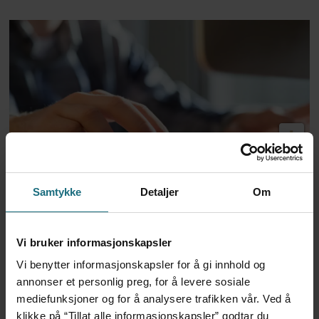
Dansk politi vil fengsle lege
Samtykke
Detaljer
Om
for utskrivning av store
mengder Ozempic
Vi bruker informasjonskapsler
Vi benytter informasjonskapsler for å gi innhold og
annonser et personlig preg, for å levere sosiale
mediefunksjoner og for å analysere trafikken vår. Ved å
klikke på “Tillat alle informasjonskapsler” godtar du