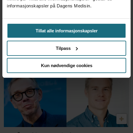
informasjonskapsler på Dagens Medisin.
Tillat alle informasjonskapsler
Feilmedisinert i 18 år – får
Tilpass
millionerstatning
Kun nødvendige cookies