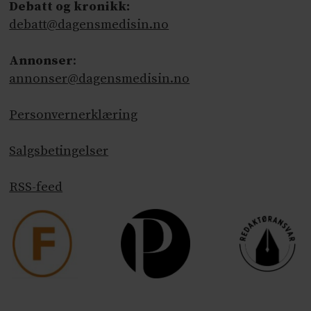
Debatt og kronikk:
debatt@dagensmedisin.no
Annonser
:
annonser@dagensmedisin.no
Personvernerklæring
Salgsbetingelser
RSS-feed