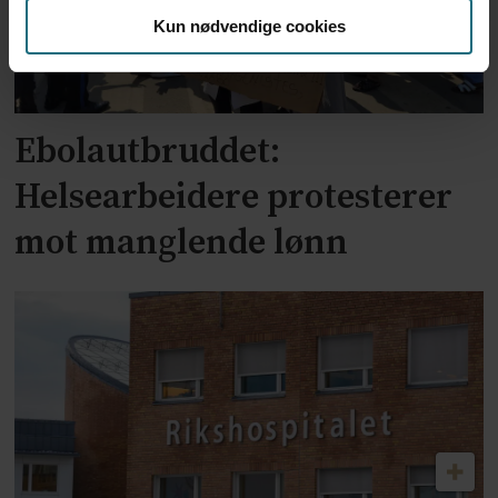
Kun nødvendige cookies
Ebolautbruddet:
Helsearbeidere protesterer
mot manglende lønn