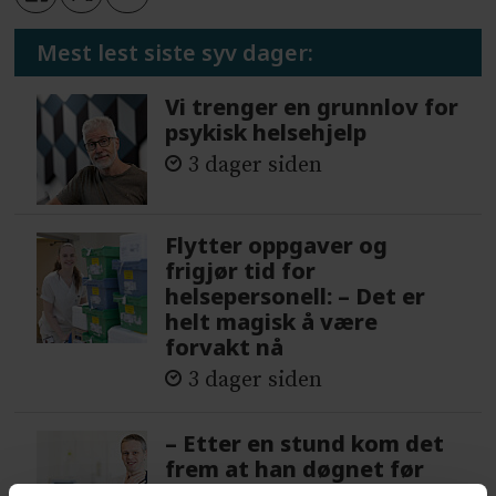
Mest lest siste syv dager:
Vi trenger en grunnlov for
psykisk helsehjelp
3 dager siden
Flytter oppgaver og
frigjør tid for
helsepersonell: – Det er
helt magisk å være
forvakt nå
3 dager siden
– Etter en stund kom det
frem at han døgnet før
hadde drukket 25 vodka