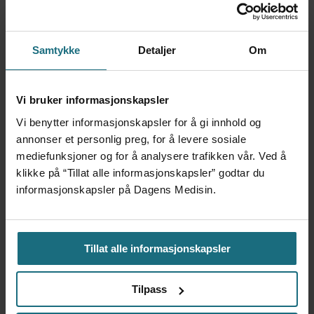
Red Bull
2 dager siden
Samtykke
Detaljer
Om
Var alene på vakt i tre
måneder – i en 16-fots
Vi bruker informasjonskapsler
motorbåt
Vi benytter informasjonskapsler for å gi innhold og
1 dag siden
annonser et personlig preg, for å levere sosiale
mediefunksjoner og for å analysere trafikken vår. Ved å
Mistanken var ikke et
klikke på “Tillat alle informasjonskapsler” godtar du
forskningsfunn
informasjonskapsler på Dagens Medisin.
6 dager siden
Tillat alle informasjonskapsler
Tilpass