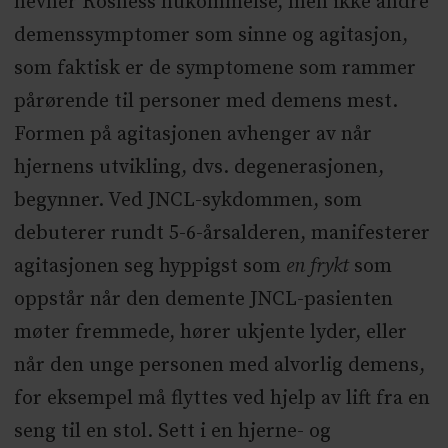
nevner Rosness hukommelse, men ikke andre
demenssymptomer som sinne og agitasjon,
som faktisk er de symptomene som rammer
pårørende til personer med demens mest.
Formen på agitasjonen avhenger av når
hjernens utvikling, dvs. degenerasjonen,
begynner. Ved JNCL-sykdommen, som
debuterer rundt 5-6-årsalderen, manifesterer
agitasjonen seg hyppigst som
en frykt
som
oppstår når den demente JNCL-pasienten
møter fremmede, hører ukjente lyder, eller
når den unge personen med alvorlig demens,
for eksempel må flyttes ved hjelp av lift fra en
seng til en stol. Sett i en hjerne- og