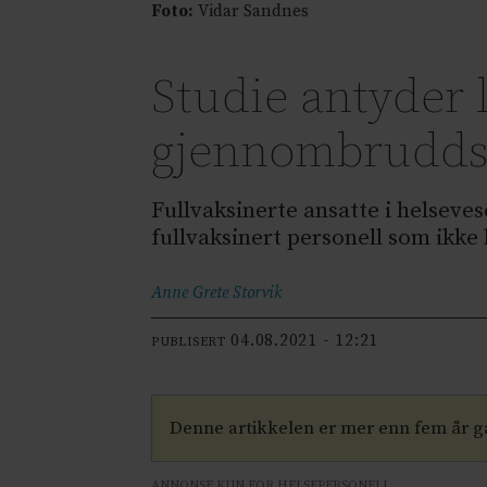
Foto:
Vidar Sandnes
Studie antyder 
gjennombrudds
Fullvaksinerte ansatte i helseve
fullvaksinert personell som ikke 
Anne Grete
Storvik
04.08.2021 - 12:21
PUBLISERT
Denne artikkelen er mer enn fem år 
ANNONSE KUN FOR HELSEPERSONELL