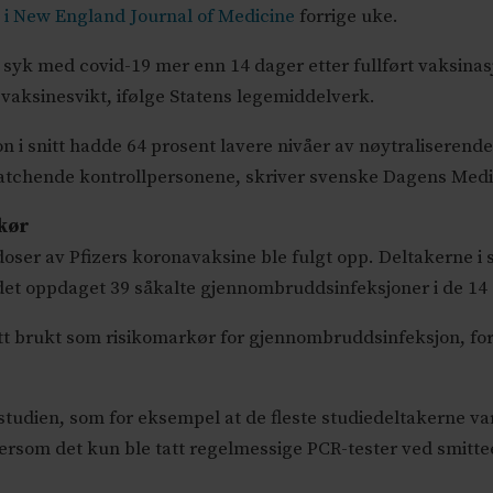
t i New England Journal of Medicine
forrige uke.
g syk med covid-19 mer enn 14 dager etter fullført vaksina
vaksinesvikt, ifølge Statens legemiddelverk.
on i snitt hadde 64 prosent lavere nivåer av nøytraliserend
tchende kontrollpersonene, skriver svenske Dagens Medi
rkør
doser av Pfizers koronavaksine ble fulgt opp. Deltakerne 
e det oppdaget 39 såkalte gjennombruddsinfeksjoner i de 14
tt brukt som risikomarkør for gjennombruddsinfeksjon, for
i studien, som for eksempel at de fleste studiedeltakerne va
ersom det kun ble tatt regelmessige PCR-tester ved smitt