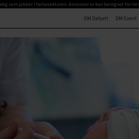
 deg som jobber i helsesektoren. Annonser er kun beregnet for hel
DM Debatt
DM Event