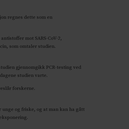
sjon regnes dette som en
e antistoffer mot SARS-CoV-2,
cin, som omtaler studien.
i studien gjennomgikk PCR-testing ved
 dagene studien varte.
eslår forskerne.
r unge og friske, og at man kan ha gått
eeksponering.