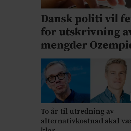
Dansk politi vil f
for utskrivning a
mengder Ozempi
To år til utredning av
alternativkostnad skal v
klar