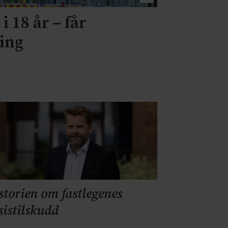
i 18 år – får
ning
storien om fastlegenes
sistilskudd