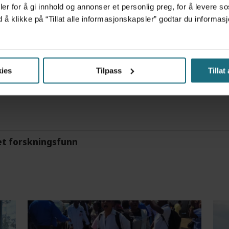
er for å gi innhold og annonser et personlig preg, for å levere s
tre måneder – i en 16-fots motorbåt
d å klikke på “Tillat alle informasjonskapsler” godtar du inform
ies
Tilpass
Tillat
m det frem at han døgnet før hadde drukket 25 vodk
et forskningsfunn