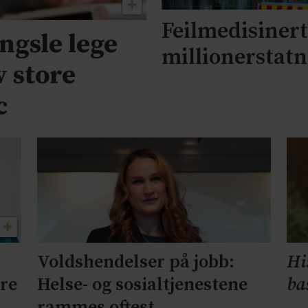
Feilmedisinert 
engsle lege
millionerstat
v store
c
Voldshendelser på jobb:
Hi
ære
Helse- og sosialtjenestene
ba
rammes oftest