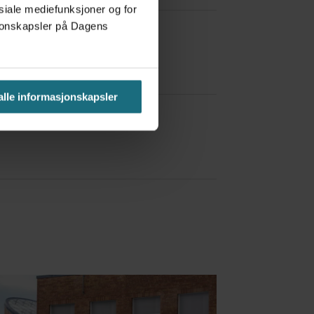
osiale mediefunksjoner og for
asjonskapsler på Dagens
 alle informasjonskapsler
a Red Bull