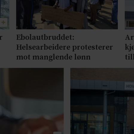
r
Ebolautbruddet:
Ar
Helsearbeidere protesterer
kj
mot manglende lønn
ti