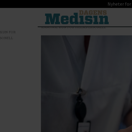
Nyheter for
ANNONSE KUN FOR HELSEPERSONELL
 KUN FOR
SONELL