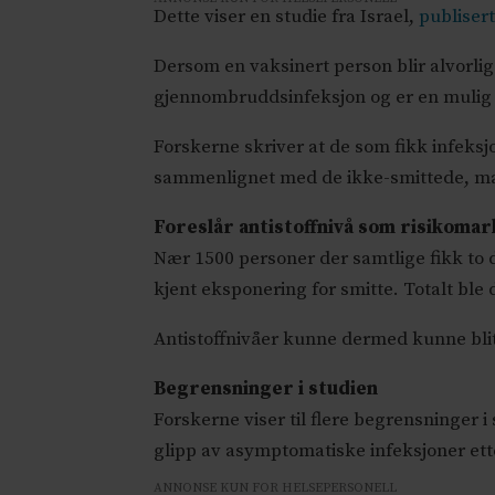
Dette viser en studie fra Israel,
publiser
Dersom en vaksinert person blir alvorli
gjennombruddsinfeksjon og er en mulig 
Forskerne skriver at de som fikk infeksj
sammenlignet med de ikke-smittede, ma
Foreslår antistoffnivå som risikoma
Nær 1500 personer der samtlige fikk to 
kjent eksponering for smitte. Totalt bl
Antistoffnivåer kunne dermed kunne bli
Begrensninger i studien
Forskerne viser til flere begrensninger 
glipp av asymptomatiske infeksjoner ett
ANNONSE KUN FOR HELSEPERSONELL