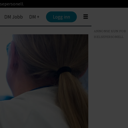
sepersonell.
DM Jobb
DM +
Logg inn
ANNONSE KUN FOR
HELSEPERSONELL