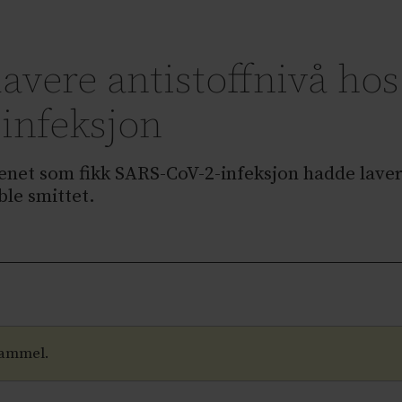
lavere antistoffnivå ho
infeksjon
senet som fikk SARS-CoV-2-infeksjon hadde laver
ble smittet.
gammel.