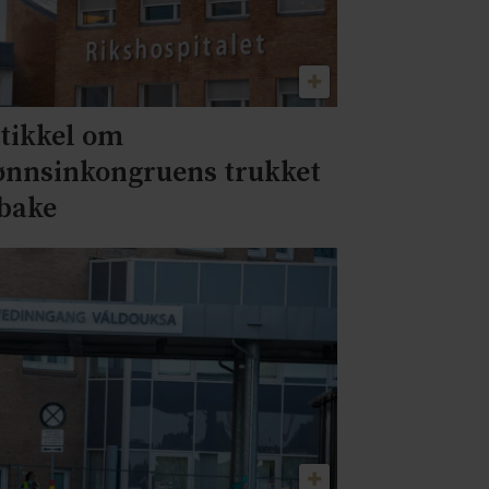
tikkel om
ønnsinkongruens trukket
lbake