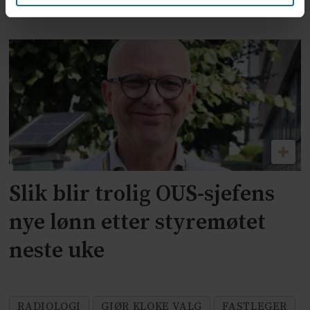
kutte 500 årsverk
Slik blir trolig OUS-sjefens
nye lønn etter styremøtet
neste uke
RADIOLOGI
GJØR KLOKE VALG
FASTLEGER