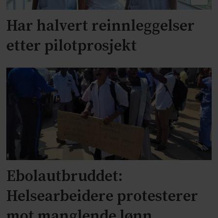
Har halvert reinnleggelser
etter pilotprosjekt
Ebolautbruddet:
Helsearbeidere protesterer
mot manglende lønn