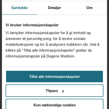
millioner i fjor
Samtykke
Detaljer
Om
Vi bruker informasjonskapsler
Vi benytter informasjonskapsler for å gi innhold og
annonser et personlig preg, for å levere sosiale
mediefunksjoner og for å analysere trafikken vår. Ved å
klikke på “Tillat alle informasjonskapsler” godtar du
informasjonskapsler på Dagens Medisin.
Tillat alle informasjonskapsler
Helse Midt-Norge skal
omstille for 1,1 milliarder –
Tilpass
Helse Møre og Romsdal må
Kun nødvendige cookies