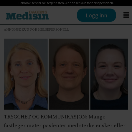
Lokalavisen for helsetjenesten. Annonser kun for helsepersonell.
Logg inn
ANNONSE KUN FOR HELSEPERSONELL
TRYGGHET OG KOMMUNIKASJON: Mange
fastleger møter pasienter med sterke ønsker eller