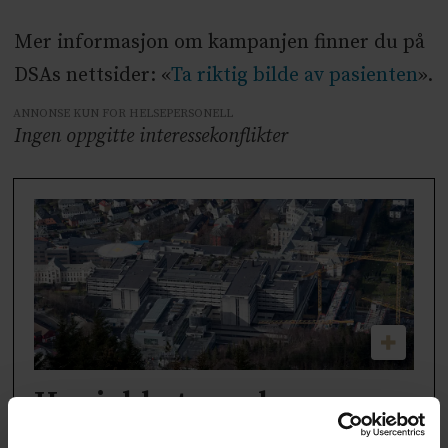
Mer informasjon om kampanjen finner du på
DSAs nettsider: «
Ta riktig bilde av pasienten
».
ANNONSE KUN FOR HELSEPERSONELL
Ingen oppgitte interessekonflikter
Her jobbet overlegene
som tjente over tre