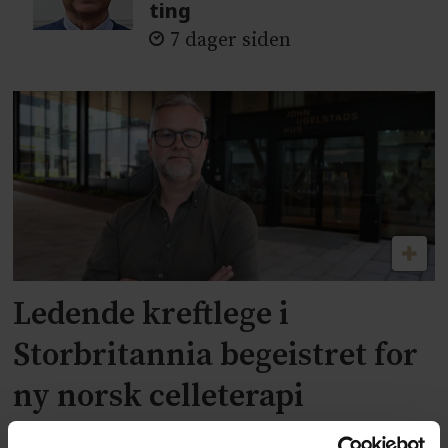
ting
7 dager siden
Ledende kreftlege i
Storbritannia begeistret for
ny norsk celleterapi