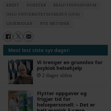
KREFT
NYHETER
BESLUTNINGSFORUM
OSLO UNIVERSITETSSYKEHUS (OUS)
LEGEMIDLER
NYE METODER
Mest lest siste syv dager:
Vi trenger en grunnlov for
psykisk helsehjelp
2 dager siden
Flytter oppgaver og
frigjør tid for
helsepersonell: – Det er
helt magisk å være