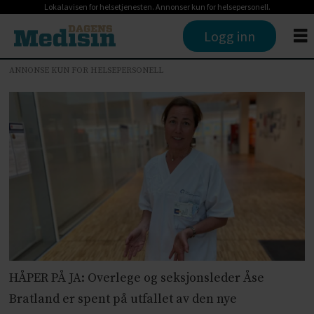
Lokalavisen for helsetjenesten. Annonser kun for helsepersonell.
Logg inn
ANNONSE KUN FOR HELSEPERSONELL
HÅPER PÅ JA: Overlege og seksjonsleder Åse
Bratland er spent på utfallet av den nye