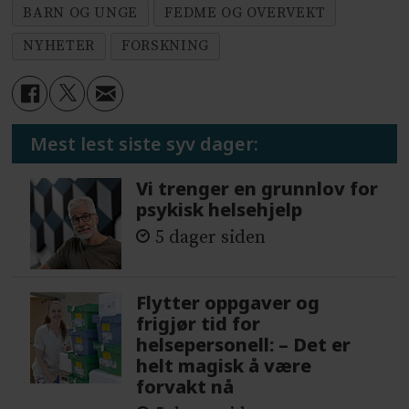
BARN OG UNGE
FEDME OG OVERVEKT
NYHETER
FORSKNING
Mest lest siste syv dager:
Vi trenger en grunnlov for
psykisk helsehjelp
5 dager siden
Flytter oppgaver og
frigjør tid for
helsepersonell: – Det er
helt magisk å være
forvakt nå