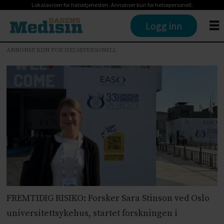
Lokalavisen for helsetjenesten. Annonser kun for helsepersonell.
Logg inn
ANNONSE KUN FOR HELSEPERSONELL
FREMTIDIG RISIKO: Forsker Sara Stinson ved Oslo
universitettsykehus, startet forskningen i