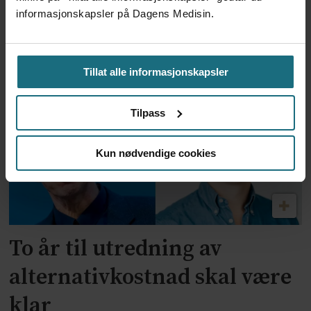
informasjonskapsler på Dagens Medisin.
Feilmedisinert i 18 år – får
millionerstatning
Tillat alle informasjonskapsler
Tilpass
Kun nødvendige cookies
To år til utredning av
alternativkostnad skal være
klar