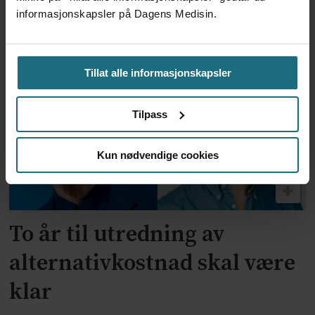
Feilmedisinert i 18 år – får
informasjonskapsler på Dagens Medisin.
millionerstatning
Tillat alle informasjonskapsler
Tilpass
Kun nødvendige cookies
To år til utredning av
alternativkostnad skal være
klar