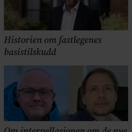
Historien om fastlegenes
basistilskudd
Om interpellasjonen om de nye