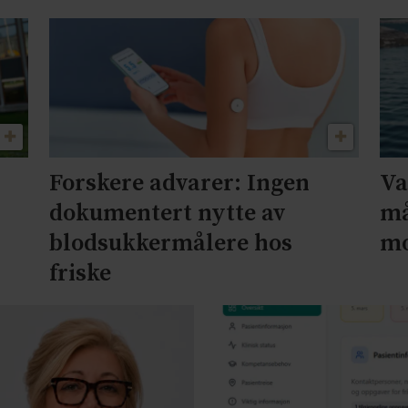
Forskere advarer: Ingen
Va
dokumentert nytte av
må
blodsukkermålere hos
mo
friske