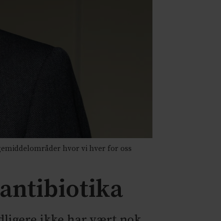
gemiddelområder hvor vi hver for oss
 antibiotika
idligere ikke har vært nok