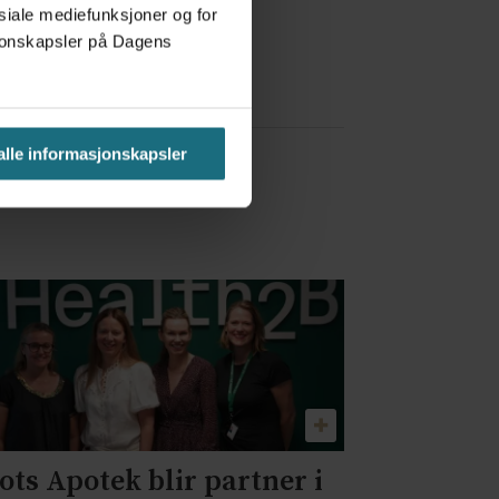
osiale mediefunksjoner og for
a Red Bull
asjonskapsler på Dagens
 alle informasjonskapsler
ots Apotek blir partner i