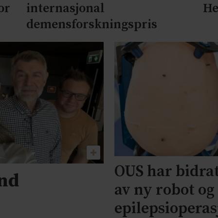
or
internasjonal
He
demensforskningspris
OUS har bidrat
und
av ny robot og
epilepsiopera