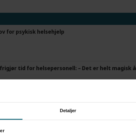
ov for psykisk helsehjelp
frigjør tid for helsepersonell: – Det er helt magisk
et forskningsfunn
Detaljer
er