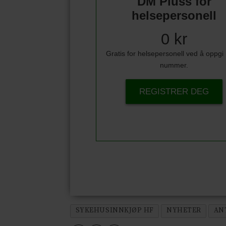
DM Pluss for
helsepersonell
0 kr
Gratis for helsepersonell ved å oppg
nummer.
REGISTRER DEG
SYKEHUSINNKJØP HF
NYHETER
AN