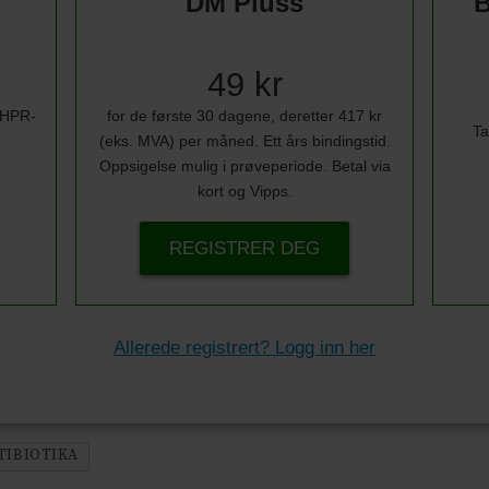
DM Pluss
B
49 kr
i HPR-
for de første 30 dagene, deretter 417 kr
Ta
(eks. MVA) per måned. Ett års bindingstid.
Oppsigelse mulig i prøveperiode. Betal via
kort og Vipps.
REGISTRER DEG
Allerede registrert? Logg inn her
TIBIOTIKA