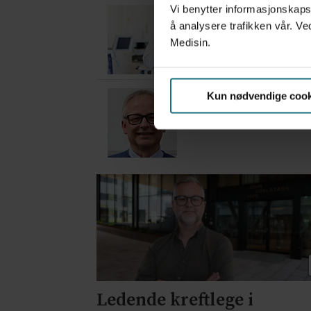
Vi benytter informasjonskapsl
– Etter en stund ko
å analysere trafikken vår. Ve
1 dag siden
Medisin.
– Hvis du aldri gjør 
Kun nødvendige cook
7 dager siden
Ledende kreftlege i