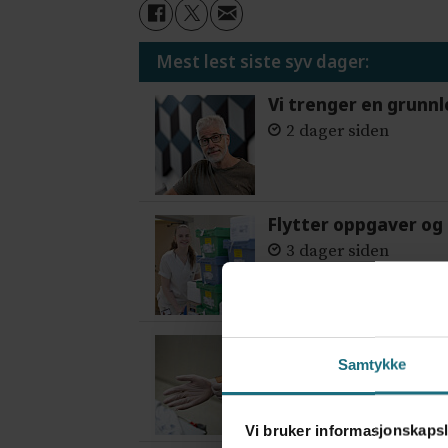
Mest lest siste syv dager:
Vi trenger en grunnl
2 dager siden
Flytter oppgaver og 
3 dager siden
Mistanken var ikke 
Samtykke
5 dager siden
Vi bruker informasjonskapsl