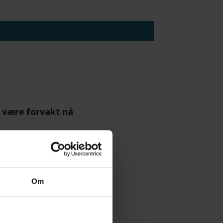
 å være forvakt nå
Om