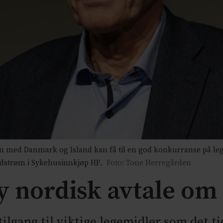
n med Danmark og Island kan få til en god konkurranse på le
Rydstrøm i Sykehusinnkjøp HF.
Foto: Tone Herregården
y nordisk avtale om
tilgang til viktige legemidler som det t