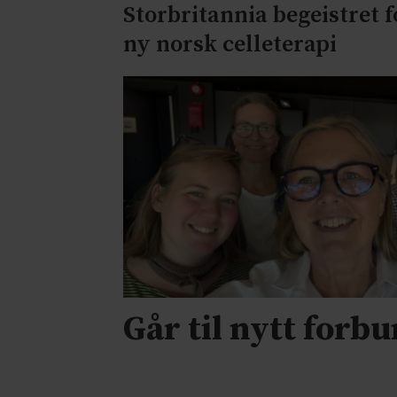
Storbritannia begeistret f
ny norsk celleterapi
Går til nytt forb