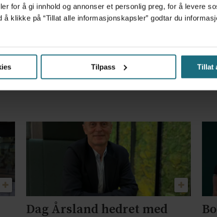
er for å gi innhold og annonser et personlig preg, for å levere s
m det frem at han døgnet før hadde drukket 25 vodk
d å klikke på “Tillat alle informasjonskapsler” godtar du inform
feil som lege, gjør du sannsynligvis ikke noen ting
ies
Tilpass
Tillat
Dag Årsland hedret med
Bo