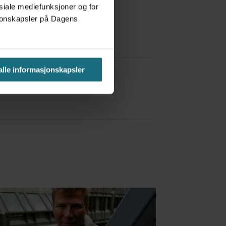
osiale mediefunksjoner og for
asjonskapsler på Dagens
a Red Bull
 alle informasjonskapsler