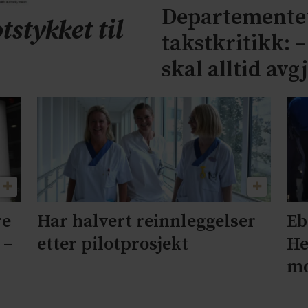
Departementet
tstykket til
takstkritikk: 
skal alltid avg
re
Har halvert reinnleggelser
Eb
 –
etter pilotprosjekt
He
mo