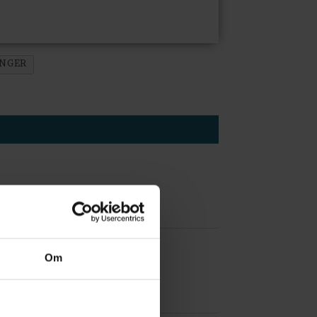
ANGER
 å være forvakt nå
Om