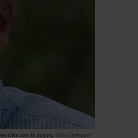
es eller ikke 31. august.
Helse Stavanger