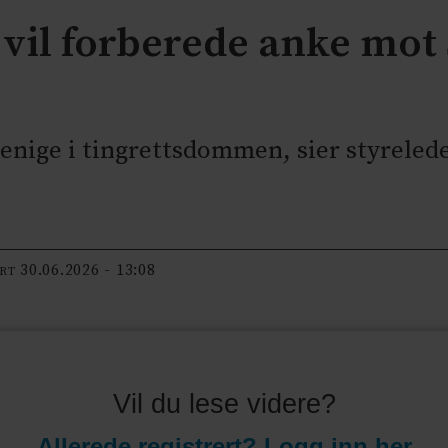
 vil forberede anke mot
r uenige i tingrettsdommen, sier styrel
30.06.2026 - 13:08
ERT
Vil du lese videre?
Allerede registrert? Logg inn her