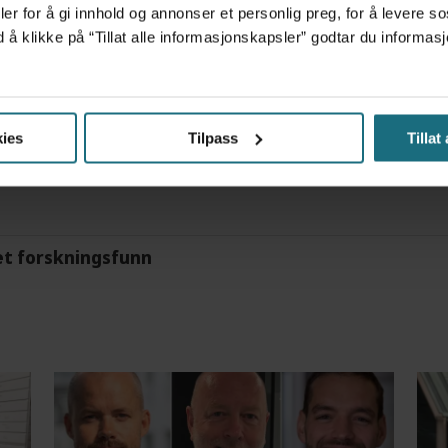
er for å gi innhold og annonser et personlig preg, for å levere s
tre måneder – i en 16-fots motorbåt
d å klikke på “Tillat alle informasjonskapsler” godtar du inform
m det frem at han døgnet før hadde drukket 25 vodk
ies
Tilpass
Tillat
et forskningsfunn