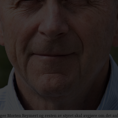
ger Morten Reymert og resten av styret skal avgjøre om det ank