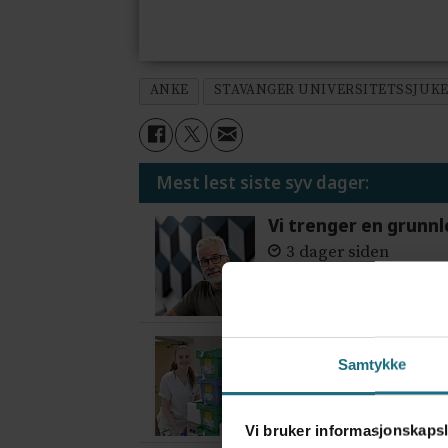
ANKE
STAVANGER UNIVERSITETSSJUK
Mest lest siste syv dager:
Vi trenger en grunnl
3 dager siden
Flytter oppgaver og 
Samtykke
4 dager siden
Vi bruker informasjonskapsl