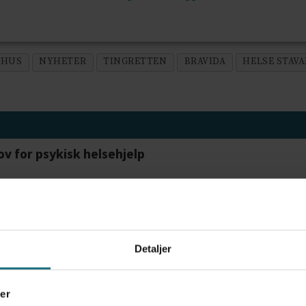
EHUS
NYHETER
TINGRETTEN
BRAVIDA
HELSE STAV
ov for psykisk helsehjelp
frigjør tid for helsepersonell: – Det er helt magisk
Detaljer
er