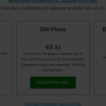
 alt vårt pluss-innhold (du må registrere ny bruker selv om d
DM Pluss
B
49 kr
i HPR-
for de første 30 dagene, deretter 417 kr
Ta
(eks. MVA) per måned. Ett års bindingstid.
Oppsigelse mulig i prøveperiode. Betal via
kort og Vipps.
REGISTRER DEG
Allerede registrert? Logg inn her