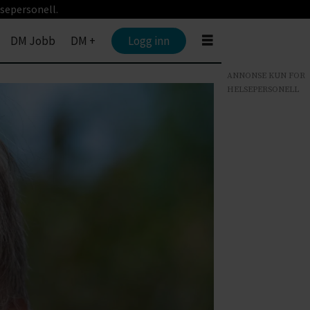
sepersonell.
DM Jobb
DM +
Logg inn
ANNONSE KUN FOR
HELSEPERSONELL