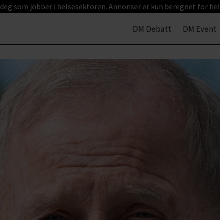
 deg som jobber i helsesektoren. Annonser er kun beregnet for hel
DM Debatt
DM Event