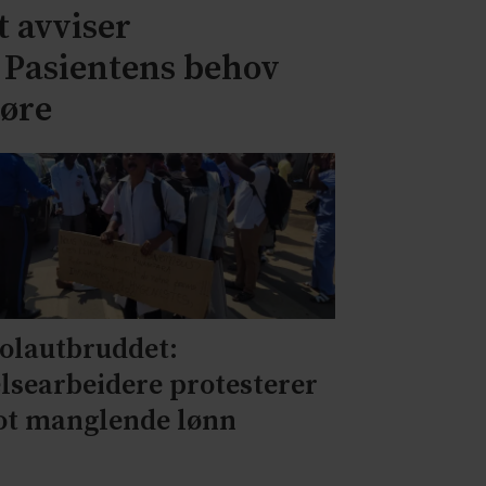
 avviser
– Pasientens behov
jøre
olautbruddet:
lsearbeidere protesterer
t manglende lønn