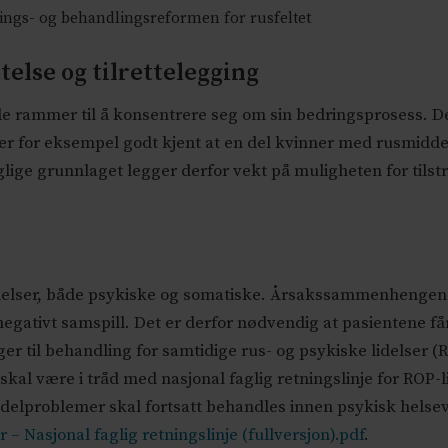
gings- og behandlingsreformen for rusfeltet
else og tilrettelegging
gode rammer til å konsentrere seg om sin bedringsprosess. 
et er for eksempel godt kjent at en del kvinner med rusmid
lige grunnlaget legger derfor vekt på muligheten for tilstre
idelser, både psykiske og somatiske. Årsakssammenhengen
 negativt samspill. Det er derfor nødvendig at pasientene få
ger til behandling for samtidige rus- og psykiske lidelser (
skal være i tråd med nasjonal faglig retningslinje for ROP-l
elproblemer skal fortsatt behandles innen psykisk helsev
– Nasjonal faglig retningslinje (fullversjon).pdf
.