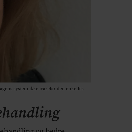
gens system ikke ivaretar den enkeltes
behandling
behandling og bedre