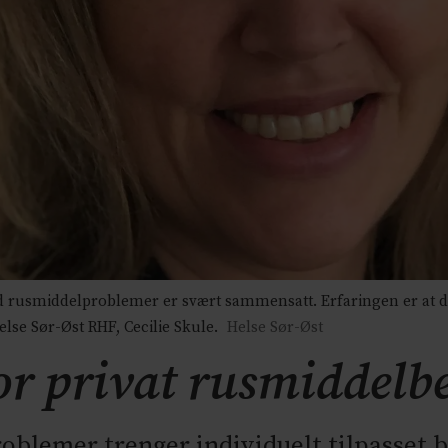
rusmiddelproblemer er svært sammensatt. Erfaringen er at da
else Sør-Øst RHF, Cecilie Skule.
Helse Sør-Øst
for privat rusmiddel
oblemer trenger individuelt tilpasset 