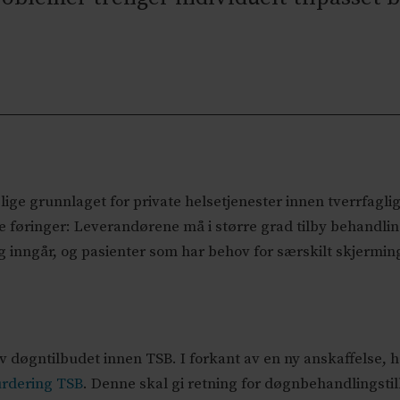
ige grunnlaget for private helsetjenester innen tverrfaglig
 føringer: Leverandørene må i større grad tilby behandling
 inngår, og pasienter som har behov for særskilt skjerming e
av døgntilbudet innen TSB. I forkant av en ny anskaffelse,
rdering TSB
. Denne skal gi retning for døgnbehandlingstil