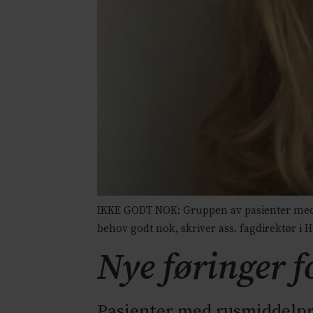
IKKE GODT NOK: Gruppen av pasienter med 
behov godt nok, skriver ass. fagdirektør i H
Nye føringer 
Pasienter med rusmiddelpr