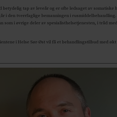
etydelig tap av leveår og er ofte ledsaget av somatiske h
r i den tverrfaglige bemanningen i rusmiddelbehandling.
nn som i øvrige deler av spesialisthelsetjenesten, i tråd m
ientene i Helse Sør-Øst vil få et behandlingstilbud med ø