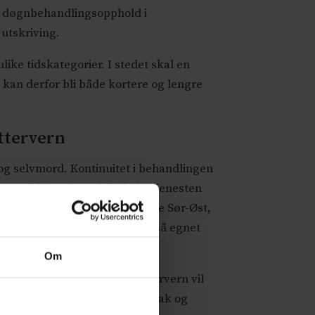
gre døgnbehandlingsopphold i
 utskriving.
ike tidskategorier. I stedet skal en
 kan derfor bli både kortere og lengre
ettervern
 og selvmord. Kontinuitet i behandlingen
 oppfølging i spesialisthelsetjenesten
 vært i døgnbehandling i Helse Sør-Øst,
 nok sammen. Mange mangler også egnet
Om
innføringen av integrert ettervern vil
TSB-poliklinikkene i helseforetak og