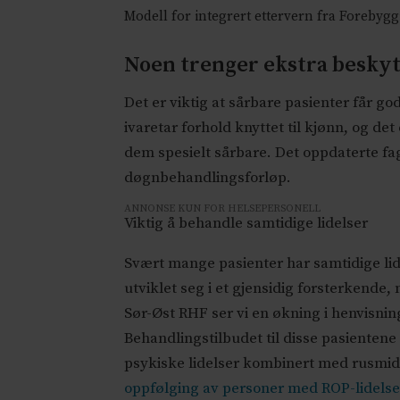
Modell for integrert ettervern fra Forebyg
Noen trenger ekstra beskytt
Det er viktig at sårbare pasienter får 
ivaretar forhold knyttet til kjønn, og d
dem spesielt sårbare. Det oppdaterte fag
døgnbehandlingsforløp.
ANNONSE KUN FOR HELSEPERSONELL
Viktig å behandle samtidige lidelser
Svært mange pasienter har samtidige l
utviklet seg i et gjensidig forsterkende,
Sør-Øst RHF ser vi en økning i henvisnin
Behandlingstilbudet til disse pasientene 
psykiske lidelser kombinert med rusmidd
oppfølging av personer med ROP-lidelser 