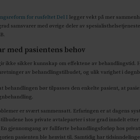
gsreform for rusfeltet Del I
legger vekt på mer sammenh
grad samsvarer med øvrige deler av spesialisthelsetjeneste
B.
ar med pasientens behov
r ikke sikker kunnskap om effektene av behandlingstid. Hvis
nretninger av behandlingstilbudet, og ulik varighet i døgn
t behandlingen bør tilpasses den enkelte pasient, at pasie
døgnbehandling.
lemer er svært sammensatt. Erfaringen er at dagens syst
ilbudene hos private avtaleparter i stor grad inndelt etter 
. En gjennomgang av fullførte behandlingsforløp hos privat
orien pasienten ble henvist til. Samtidig har tidsinndelin