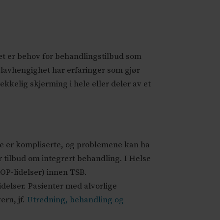
Det er behov for behandlingstilbud som
delavhengighet har erfaringer som gjør
kkelig skjerming i hele eller deler av et
e er kompliserte, og problemene kan ha
r tilbud om integrert behandling. I Helse
ROP-lidelser) innen TSB.
idelser. Pasienter med alvorlige
ern, jf.
Utredning, behandling og