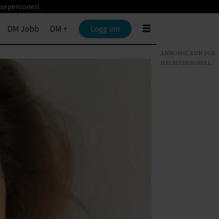
sepersonell.
DM Jobb
DM +
Logg inn
ANNONSE KUN FOR
HELSEPERSONELL