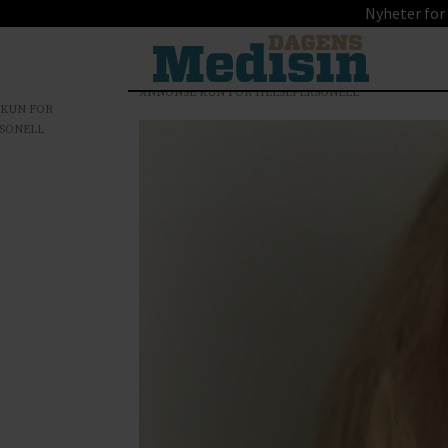
Nyheter for
ANNONSE KUN FOR HELSEPERSONELL
 KUN FOR
SONELL