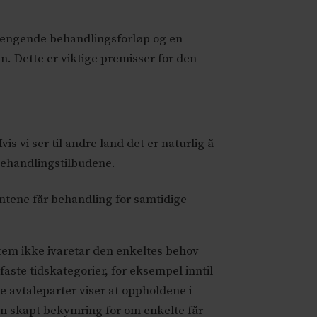
engende behandlingsforløp og en
n. Dette er viktige premisser for den
 vi ser til andre land det er naturlig å
behandlingstilbudene.
ntene får behandling for samtidige
em ikke ivaretar den enkeltes behov
faste tidskategorier, for eksempel inntil
e avtaleparter viser at oppholdene i
gen skapt bekymring for om enkelte får