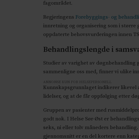
fagområdet.
Regjeringens
Forebyggings- og behandlin
innretning og organisering som i større 
oppdaterte behovsvurderingen innen TS
Behandlingslengde i samsv
Studier av varighet av døgnbehandling gi
sammenligne oss med, finner vi ulike in
ANNONSE KUN FOR HELSEPERSONELL
Kunnskapsgrunnlaget indikerer likevel a
lidelser, og at de får oppfølging etter 
Gruppen av pasienter med rusmiddelprob
godt nok. I Helse Sør-Øst er behandlingst
seks, ni eller tolv måneders behandling
gjennomsnitt er en del kortere enn kateg