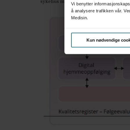
sykehus med eget opptaksområde.
Vi benytter informasjonskapsl
å analysere trafikken vår. Ve
Medisin.
Kun nødvendige cook