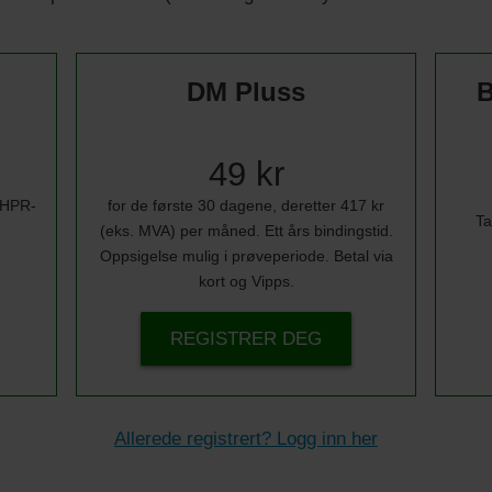
DM Pluss
B
49 kr
i HPR-
for de første 30 dagene, deretter 417 kr
Ta
(eks. MVA) per måned. Ett års bindingstid.
Oppsigelse mulig i prøveperiode. Betal via
kort og Vipps.
REGISTRER DEG
Allerede registrert? Logg inn her