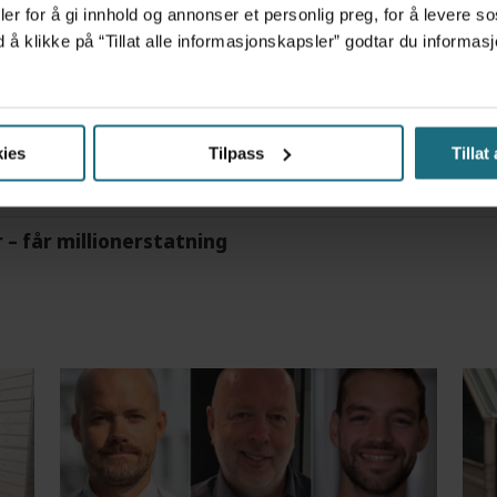
er for å gi innhold og annonser et personlig preg, for å levere s
d å klikke på “Tillat alle informasjonskapsler” godtar du inform
m det frem at han døgnet før hadde drukket 25 vodk
ies
Tilpass
Tillat
r – får millionerstatning