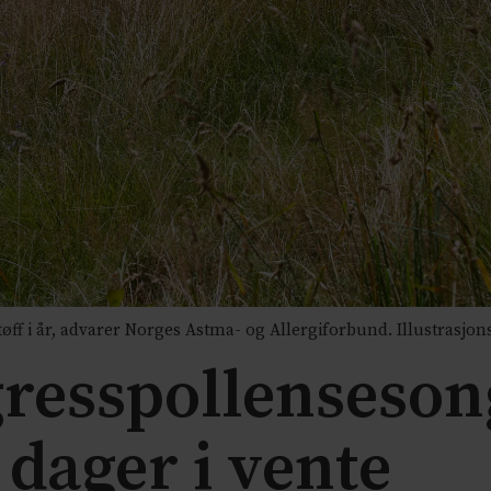
ff i år, advarer Norges Astma- og Allergiforbund. Illustrasjon
gresspollensesong
dager i vente