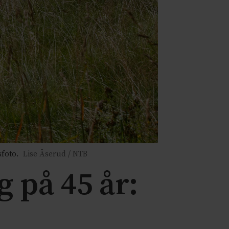
sfoto.
Lise Åserud / NTB
 på 45 år: