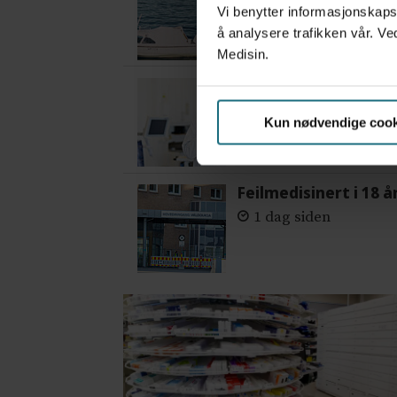
2 dager siden
Vi benytter informasjonskapsl
å analysere trafikken vår. Ve
Medisin.
– Etter en stund ko
3 dager siden
Kun nødvendige cook
Feilmedisinert i 18 å
1 dag siden