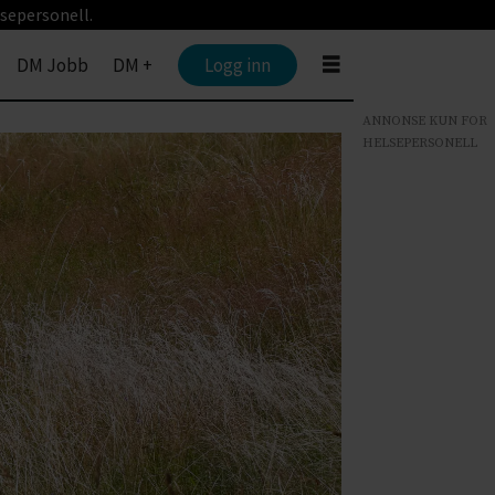
sepersonell.
DM Jobb
DM +
Logg inn
ANNONSE KUN FOR
HELSEPERSONELL