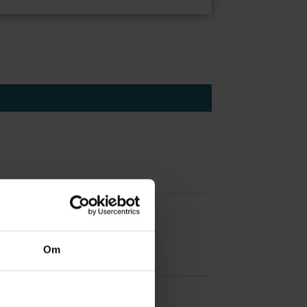
 å være forvakt nå
Om