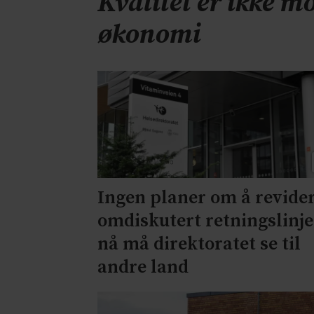
Kvalitet er ikke mo
økonomi
Ingen planer om å revide
omdiskutert retningslinje
nå må direktoratet se til
andre land