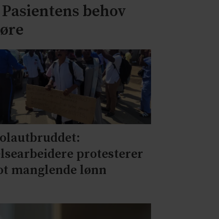
– Pasientens behov
jøre
olautbruddet:
lsearbeidere protesterer
t manglende lønn