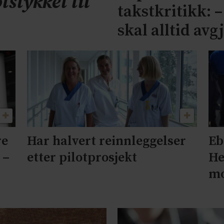
tstykket til
takstkritikk: 
skal alltid avg
re
Har halvert reinnleggelser
Eb
 –
etter pilotprosjekt
He
mo