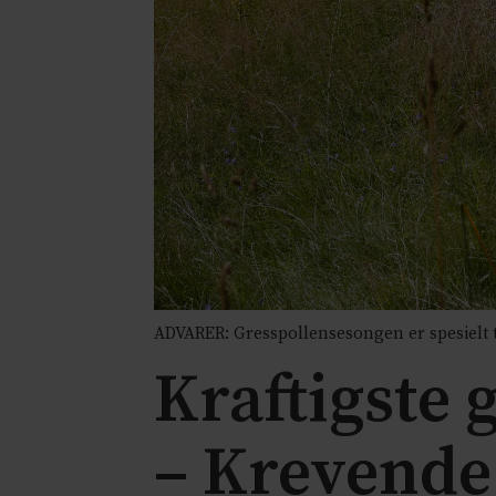
ADVARER: Gresspollensesongen er spesielt tø
Kraftigste 
– Krevende 