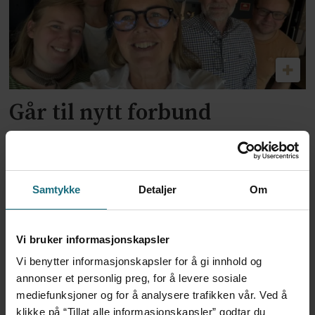
Går til nytt forbund
Samtykke
Detaljer
Om
Vi bruker informasjonskapsler
Vi benytter informasjonskapsler for å gi innhold og
annonser et personlig preg, for å levere sosiale
OUS har bidratt til
mediefunksjoner og for å analysere trafikken vår. Ved å
klikke på “Tillat alle informasjonskapsler” godtar du