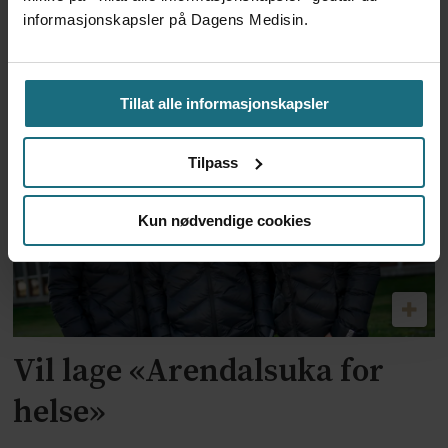
videreutvikling av ny robot
informasjonskapsler på Dagens Medisin.
og dobler antallet
epilepsioperasjoner
Tillat alle informasjonskapsler
Tilpass
Kun nødvendige cookies
Vil lage «Arendalsuka for
helse»