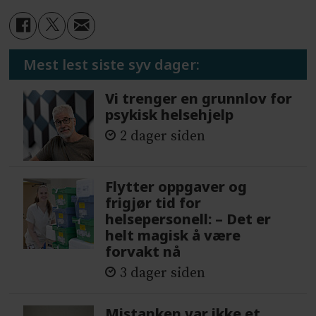
Mest lest siste syv dager:
Vi trenger en grunnlov for
psykisk helsehjelp
2 dager siden
Flytter oppgaver og
frigjør tid for
helsepersonell: – Det er
helt magisk å være
forvakt nå
3 dager siden
Mistanken var ikke et