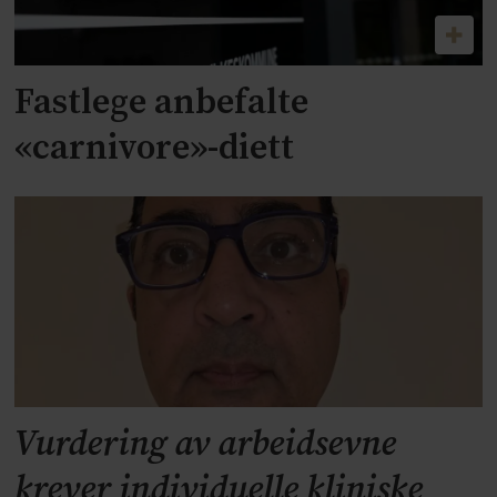
Fastlege anbefalte
«carnivore»-diett
Vurdering av arbeidsevne
krever individuelle kliniske