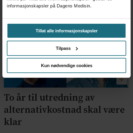
Feilmedisinert i 18 år – får
informasjonskapsler på Dagens Medisin.
millionerstatning
Tillat alle informasjonskapsler
Tilpass
Kun nødvendige cookies
To år til utredning av
alternativkostnad skal være
klar