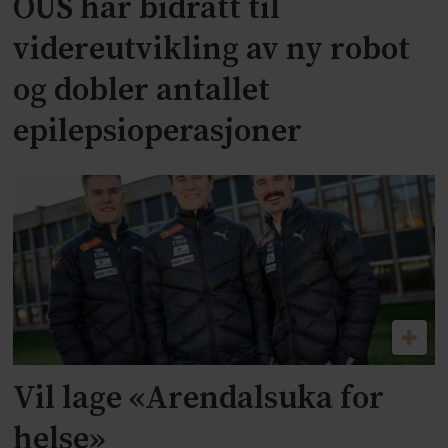
OUS har bidratt til
videreutvikling av ny robot
og dobler antallet
epilepsioperasjoner
Vil lage «Arendalsuka for
helse»