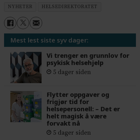
NYHETER
HELSEDIREKTORATET
Mest lest siste syv dager:
Vi trenger en grunnlov for
psykisk helsehjelp
5 dager siden
Flytter oppgaver og
frigjør tid for
helsepersonell: – Det er
helt magisk å være
forvakt nå
5 dager siden