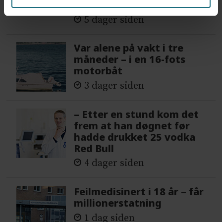
forvakt nå
5 dager siden
Var alene på vakt i tre
måneder – i en 16-fots
motorbåt
3 dager siden
– Etter en stund kom det
frem at han døgnet før
hadde drukket 25 vodka
Red Bull
4 dager siden
Feilmedisinert i 18 år – får
millionerstatning
1 dag siden