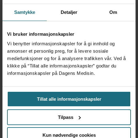
Samtykke
Detaljer
Om
VENTELISTER
NYHETER
Vi bruker informasjonskapsler
Vi benytter informasjonskapsler for å gi innhold og
annonser et personlig preg, for å levere sosiale
Mest lest siste syv dager:
mediefunksjoner og for å analysere trafikken vår. Ved å
klikke på “Tillat alle informasjonskapsler” godtar du
Vi trenger en grunnlov for
informasjonskapsler på Dagens Medisin.
psykisk helsehjelp
5 dager siden
Tillat alle informasjonskapsler
Flytter oppgaver og
Tilpass
frigjør tid for
helsepersonell: – Det er
helt magisk å være
Kun nødvendige cookies