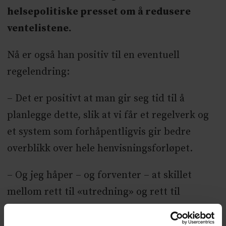
helsepolitiske presset om å redusere
ventelistene.
Nå er også han positiv til en eventuell
regelendring:
– Det er positivt at man gir seg tid til å
planlegge dette, slik at vi får et regelverk og
et system som forhåpentligvis gir bedre
overblikk over hele henvisningsforløpet.
– Og jeg håper – og forventer – at skillet
mellom rett til «utredning» og rett til
«behandling» fjernes, sier han til Dagens
Medisin.