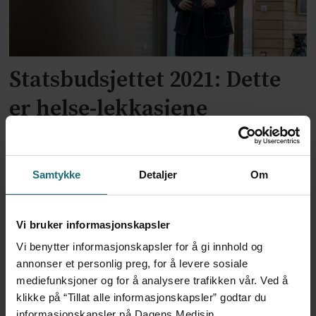
Statsbudsjettet 2021: Dette
er helse-lekkasjene
Samtykke
Detaljer
Om
Vi bruker informasjonskapsler
Vi benytter informasjonskapsler for å gi innhold og
annonser et personlig preg, for å levere sosiale
mediefunksjoner og for å analysere trafikken vår. Ved å
Solberg: – Grunnlag for
klikke på “Tillat alle informasjonskapsler” godtar du
informasjonskapsler på Dagens Medisin.