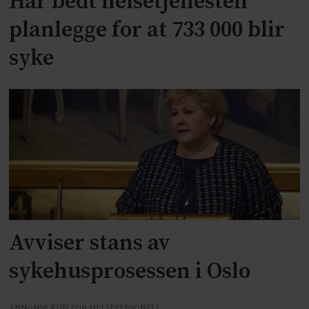
Har bedt helsetjenesten
planlegge for at 733 000 blir
syke
Avviser stans av
sykehusprosessen i Oslo
ANNONSE KUN FOR HELSEPERSONELL