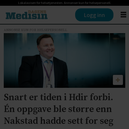
Lokalavisen for helsetjenesten. Annonser kun for helsepersonell.
Logg inn
ANNONSE KUN FOR HELSEPERSONELL
Tag:
statsminister
erna
solberg
Snart er tiden i Hdir forbi.
Én oppgave ble større enn
Nakstad hadde sett for seg