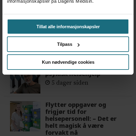
informasjonskapsler på Dagens Medisin.
POLITIKK OG ØKONOMI
NYHETER
Tillat alle informasjonskapsler
Tilpass
Mest lest siste syv dager:
Kun nødvendige cookies
Vi trenger en grunnlov for
psykisk helsehjelp
5 dager siden
Flytter oppgaver og
frigjør tid for
helsepersonell: – Det er
helt magisk å være
forvakt nå