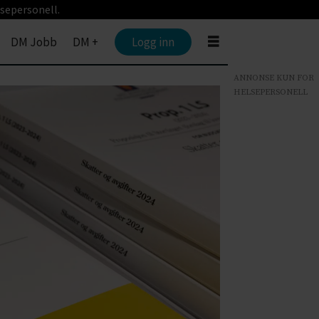
sepersonell.
DM Jobb
DM +
Logg inn
ANNONSE KUN FOR
HELSEPERSONELL