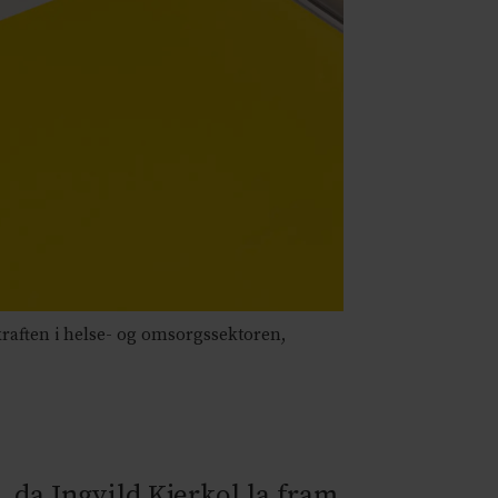
kraften i helse- og omsorgssektoren,
, da Ingvild Kjerkol la fram