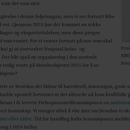
g som det som sies!
givelse i denne føljetongen, men vi ser fortsatt ikke
 på vei. Gjennom 2023 har det kommet en rekke
inger og ekspertuttalelser, men disse preger
d enn ventet. For vi venter fortsatt på noe som skal
Frod
kal gi ut storverket Nasjonal helse- og
SINT
 Det blir også ny organisering i den sentrale
Foto
r trolig vente på Statsbudsjettet 2025 for å se
ningene?
pptatte av hvordan det bidrar til bærekraft, innovasjon, god
hadde spesielt forventet at det allerede nå kom kraftfulle 
ebruar i år leverte Helsepersonellkommisjonen en
omfatten
ert kunnskap. Vi trenger altså å vite mer om hvordan vi sk
ter eller eldre
. Tid for handling kalte kommisjonen meldin
ang i 2024 heller.