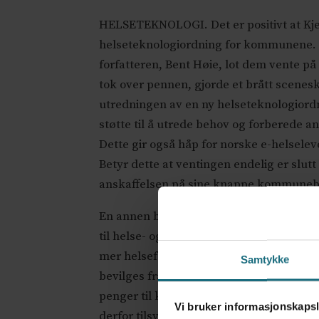
HELSETEKNOLOGI. Det er positivt at Kjerk
helseteknologiordning for kommunene. Fo
forfatteren, Bent Høie, lot dem vente på
tok over pennen, gjorde et brått sceneski
utredningen av en ny helseteknologiordn
støtte til å utrede behov og forberede a
Dette gir også håp for norske e-helsele
Betyr dette at ventingen endelig er slu
anskaffelsen på sine knappe kommunebu
En annen budsjettnyhet som fikk mye op
til helse- og omsorgsforskning i kommun
mer helseforskning i kommunal sektor. 
Samtykke
bevilges fra Sandra Borch og Kunnskaps
penger til kommunal helse- og omsorgsfo
Vi bruker informasjonskapsl
derfor tilsvarende bekymret for at penge