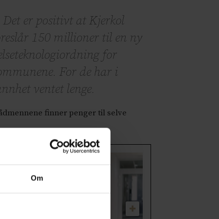
Det er positivt at Kjerkol
reslår 150 millioner til en ny
elseteknologiordning for
ommunene. For de har i
annhet ventet lenge.
rådmennene finner penger til selve
Om