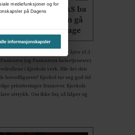
osiale mediefunksjoner og for
elseplattformen AS ba
asjonskapsler på Dagens
t. Olavs-direktøren gå
t offentlig og beklage
 alle informasjonskapsler
som Han, Hun og Mannen i
Nokon kjem til å
e Pasienten (og Pasientens helsetjeneste)
drollene i Kjerkols verk. Blir det den
ir hovedfiguren? Kjerkol tar seg god tid
ydelige prioriteringer framover. Kjerkols
 klare uttrykk. Om ikke før, så håper og