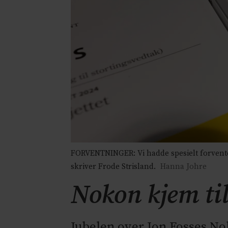
FORVENTNINGER: Vi hadde spesielt forventet
skriver Frode Strisland.
Hanna Johre
Nokon kjem ti
Jubelen over Jon Fosses Nob