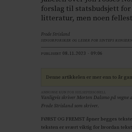
forslag til statsbudsjett fo
litteratur, men noen felles
Frode Strisland
SENIORFORSKER OG LEDER FOR SINTEFS KONSERN
08.11.2023 - 09:06
PUBLISERT
Denne artikkelen er mer enn to år ga
ANNONSE KUN FOR HELSEPERSONELL
Vanligvis skriver Morten Dalsmo på vegne a
Frode Strisland som skriver.
FØRST OG FREMST åpner begges tekster f
teksten er svært viktig for hvordan teks