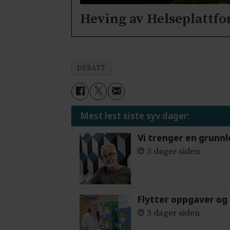
Heving av Helseplattf
DEBATT
Mest lest siste syv dager:
Vi trenger en grunnl
3 dager siden
Flytter oppgaver og 
3 dager siden