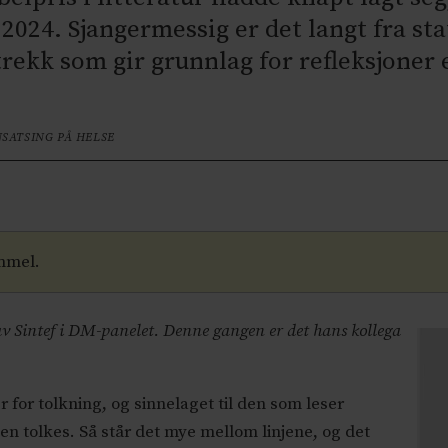
r 2024. Sjangermessig er det langt fra sta
trekk som gir grunnlag for refleksjoner 
SATSING PÅ HELSE
mmel.
v Sintef i DM-panelet. Denne gangen er det hans kollega
or tolkning, og sinnelaget til den som leser
ten tolkes. Så står det mye mellom linjene, og det