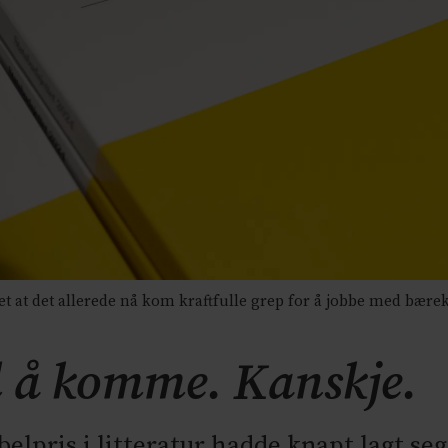
 at det allerede nå kom kraftfulle grep for å jobbe med bære
l å komme. Kanskje.
elpris i litteratur hadde knapt lagt seg