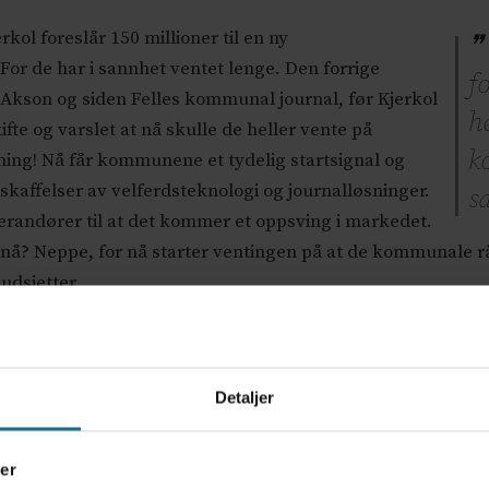
ol foreslår 150 millioner til en ny
r de har i sannhet ventet lenge. Den forrige
fo
 Akson og siden Felles kommunal journal, før Kjerkol
h
fte og varslet at nå skulle de heller vente på
k
ing! Nå får kommunene et tydelig startsignal og
nskaffelser av velferdsteknologi og journalløsninger.
s
verandører til at det kommer et oppsving i markedet.
tt nå? Neppe, for nå starter ventingen på at de kommunale 
dsjetter.
pmerksomhet, var at det skal bevilges 104 millioner
ene. Det er ingen tvil om at det er
stort behov
for
Men hedres den som hedres bør, for disse pengene
Detaljer
departementet, og ikke fra HOD. Vi er glade over
rskning, men dette er ikke “nye penger”. Vi er
er
ne tas fra rammene som tidligere ble brukt til