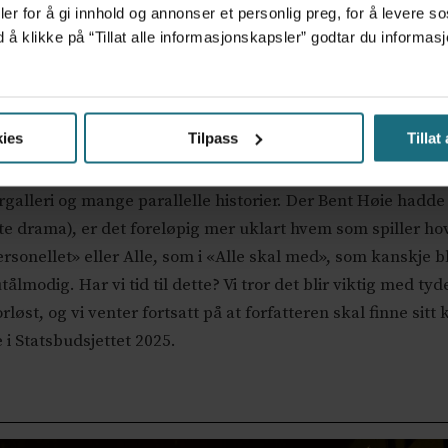
er for å gi innhold og annonser et personlig preg, for å levere s
on i regionale forskningsfond, som har vært en
H
d å klikke på “Tillat alle informasjonskapsler” godtar du inform
t helsenæringen. Staten gir, og staten tar. (Og noen
S
u
 er en krevende sjanger, og det er umulig å gjøre
ies
Tilpass
Tillat
osse har en liten og konsentrert historie med få aktører, 
ørgalleri og mange parallelle historier. Der Bent Høie hadd
e drama), er det foreløpig mer uklart hvem som spiller hove
sonellet» eller Alle, som i «Alle skal med», som kanskje bl
i utålmodig. Har vi tid til dette? Vi tror det blir viktig med t
rløst, og vi venter fortsatt på at forfatteren skal finne sitt
 i Statsbudsjettet 2025.