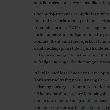
som ikke sies, kan være minst like vikti
Statsbudsjettet 2024 er Kjerkols andre ut
fullt ut hvor forfatterskapet hennes er
frampek i form av NOU-er, stortingsmeld
fortellingen i Statsbudsjettet mindre gra
komme: Blant annet sier Kjerkol at hun s
samhandlingsplan i tide til julehandelen.
helseforvaltningen til nyttår. Vi må derfo
virkelige endringer fra de mange utred
Når vi i Sintef leser budsjettet, er vi o
konkurransekraftig norsk næringsliv. Vi 
helse- og omsorgssektoren. Allerede i f
på behov for tiltak og mer forskningsbas
der en større befolkningsandel er pasien
kommer ikke dette arbeidet skikkelig i g