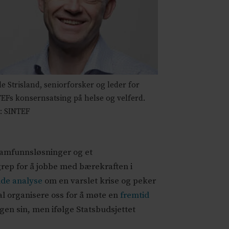
e Strisland, seniorforsker og leder for
EFs konsernsatsing på helse og velferd.
: SINTEF
e samfunnsløsninger og et
grep for å jobbe med bærekraften i
de analyse
om en varslet krise og peker
al organisere oss for å møte en
fremtid
gen sin, men ifølge Statsbudsjettet