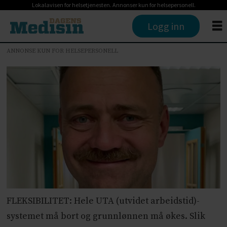
Lokalavisen for helsetjenesten. Annonser kun for helsepersonell.
Logg inn
ANNONSE KUN FOR HELSEPERSONELL
FLEKSIBILITET: Hele UTA (utvidet arbeidstid)-
systemet må bort og grunnlønnen må økes. Slik