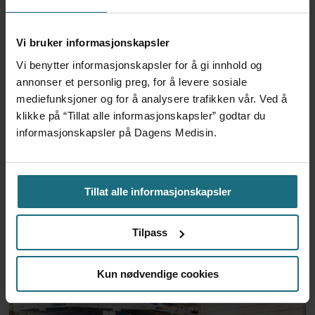
måneder – i en 16-fots
motorbåt
Vi bruker informasjonskapsler
3 dager siden
Vi benytter informasjonskapsler for å gi innhold og
annonser et personlig preg, for å levere sosiale
– Etter en stund kom det
mediefunksjoner og for å analysere trafikken vår. Ved å
frem at han døgnet før
klikke på “Tillat alle informasjonskapsler” godtar du
hadde drukket 25 vodka
informasjonskapsler på Dagens Medisin.
Red Bull
4 dager siden
Tillat alle informasjonskapsler
Feilmedisinert i 18 år – får
millionerstatning
Tilpass
2 dager siden
Kun nødvendige cookies