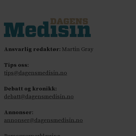
Ansvarlig redaktør
: Martin Gray
Tips oss
:
tips@dagensmedisin.no
Debatt og kronikk:
debatt@dagensmedisin.no
Annonser
:
annonser@dagensmedisin.no