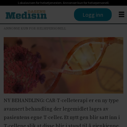
Lokalavisen for helsetjenesten. Annonser kun for helsepersonell.
Logg inn
ANNONSE KUN FOR HELSEPERSONELL
NY BEHANDLING: CAR-T-celleterapi er en ny type
avansert behandling der legemidlet lages av
pasientens egne T-celler. Et nytt gen blir satt inn i
T-cellene slik at disse blir i stand til å gjenkjenne