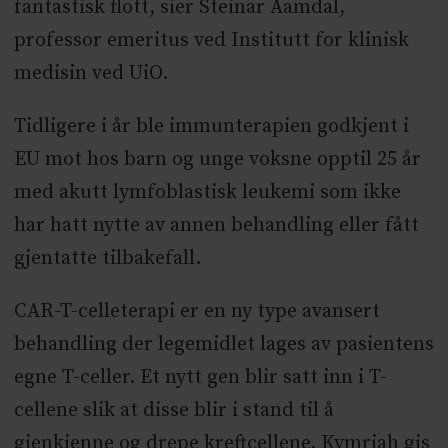
fantastisk flott, sier Steinar Aamdal,
professor emeritus ved Institutt for klinisk
medisin ved UiO.
Tidligere i år ble immunterapien godkjent i
EU mot hos barn og unge voksne opptil 25 år
med akutt lymfoblastisk leukemi som ikke
har hatt nytte av annen behandling eller fått
gjentatte tilbakefall.
CAR-T-celleterapi er en ny type avansert
behandling der legemidlet lages av pasientens
egne T-celler. Et nytt gen blir satt inn i T-
cellene slik at disse blir i stand til å
gjenkjenne og drepe kreftcellene. Kymriah gis