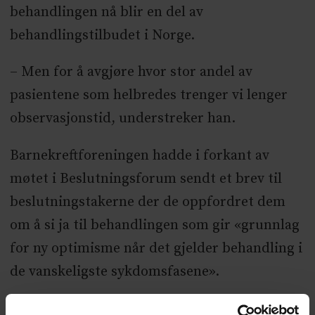
behandlingen nå blir en del av
behandlingstilbudet i Norge.
– Men for å avgjøre hvor stor andel av
pasientene som helbredes trenger vi lenger
observasjonstid, understreker han.
Barnekreftforeningen hadde i forkant av
møtet i Beslutningsforum sendt et brev til
beslutningstakerne der de oppfordret dem
om å si ja til behandlingen som gir «grunnlag
for ny optimisme når det gjelder behandling i
de vanskeligste sykdomsfasene».
Det er beregnet at behandlingen vil koste