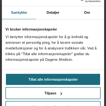
sykehusene omlag 15 millioner kroner årlig.
Samtykke
Detaljer
Om
NYHETER
LEGEMIDLER
Vi bruker informasjonskapsler
Vi benytter informasjonskapsler for å gi innhold og
annonser et personlig preg, for å levere sosiale
mediefunksjoner og for å analysere trafikken vår. Ved å
Mest lest siste syv dager:
klikke på “Tillat alle informasjonskapsler” godtar du
informasjonskapsler på Dagens Medisin.
Vi trenger en grunnlov for
psykisk helsehjelp
5 dager siden
Tillat alle informasjonskapsler
Flytter oppgaver og
Tilpass
frigjør tid for
helsepersonell: – Det er