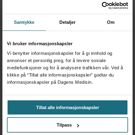
Bjerke den øverste politiske ledelse. Hun
åpnet konferansen med å si det samme som
ministeren har sagt så lenge jeg kan huske; at
Samtykke
Detaljer
Om
fastlegene skal avlastes av annet
helsepersonell, at vi skal arbeide
Vi bruker informasjonskapsler
«annerledes» og at det vil komme en plan i
Vi benytter informasjonskapsler for å gi innhold og
annonser et personlig preg, for å levere sosiale
2020, med virkning tidligst fra 2021.
mediefunksjoner og for å analysere trafikken vår. Ved å
klikke på “Tillat alle informasjonskapsler” godtar du
Deretter forlot hun konferansen.
informasjonskapsler på Dagens Medisin.
Kronikk og debatt, Dagens Medisin 01/2019
Tillat alle informasjonskapsler
Tilpass
NYHETER
LEGELIV