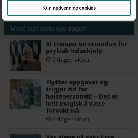
Kun nødvendige cookies
Mest lest siste syv dager:
Vi trenger en grunnlov for
psykisk helsehjelp
3 dager siden
Flytter oppgaver og
frigjør tid for
helsepersonell: – Det er
helt magisk å være
forvakt nå
3 dager siden
Var alene på vakt i tre