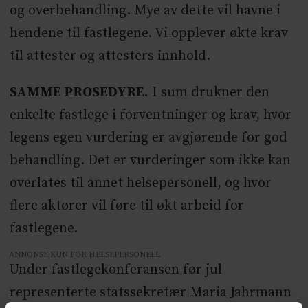
og overbehandling. Mye av dette vil havne i
hendene til fastlegene. Vi opplever økte krav
til attester og attesters innhold.
SAMME PROSEDYRE.
I sum drukner den
enkelte fastlege i forventninger og krav, hvor
legens egen vurdering er avgjørende for god
behandling. Det er vurderinger som ikke kan
overlates til annet helsepersonell, og hvor
flere aktører vil føre til økt arbeid for
fastlegene.
ANNONSE KUN FOR HELSEPERSONELL
Under fastlegekonferansen før jul
representerte statssekretær Maria Jahrmann