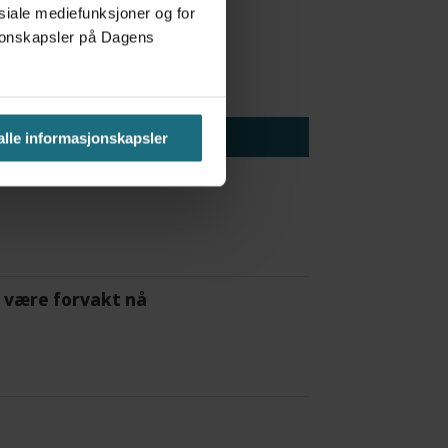
osiale mediefunksjoner og for
asjonskapsler på Dagens
 alle informasjonskapsler
 å være forvakt nå