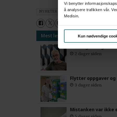
Vi benytter informasjonskapsl
å analysere trafikken vår. Ve
NYHETER
LEGELIV
Medisin.
Mest lest siste syv dager:
Kun nødvendige cook
Vi trenger en grunnl
2 dager siden
Flytter oppgaver og 
3 dager siden
Mistanken var ikke 
5 dager siden