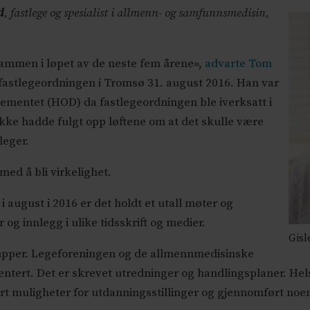
d
, fastlege og spesialist i allmenn- og samfunnsmedisin,
ammen i løpet av de neste fem årene»,
advarte Tom
astlegeordningen i Tromsø 31. august 2016. Han var
ementet (HOD) da fastlegeordningen ble iverksatt i
ikke hadde fulgt opp løftene om at det skulle være
leger.
med å bli virkelighet.
 august i 2016 er det holdt et utall møter og
 og innlegg i ulike tidsskrift og medier.
Gisl
rupper. Legeforeningen og de allmennmedisinske
ert. Det er skrevet utredninger og handlingsplaner. Hels
 muligheter for utdanningsstillinger og gjennomført noen 