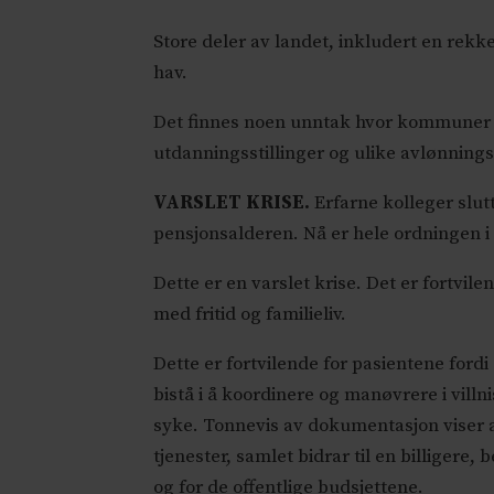
Store deler av landet, inkludert en rekke
hav.
Det finnes noen unntak hvor kommuner ha
utdanningsstillinger og ulike avlønning
VARSLET KRISE.
Erfarne kolleger slut
pensjonsalderen. Nå er hele ordningen 
Dette er en varslet krise. Det er fortvi
med fritid og familieliv.
Dette er fortvilende for pasientene ford
bistå i å koordinere og manøvrere i villn
syke. Tonnevis av dokumentasjon viser a
tjenester, samlet bidrar til en billigere
og for de offentlige budsjettene.