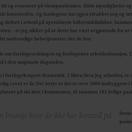
kt tid og ressurser på viruspandemien. Både myndigheter og 
 katastrofen. Og fastlegene har igjen strukket seg og tatt
 og deltatt i arbeid på nyetablerte luftsveisklinikker. Sam
sten – er jeg sikker på at dette har vært avgjørende for at 
fått nødvendige helsetjenester der de bor.
le om fastlegeordningen og fastlegenes arbeidssituasjon. 
på i den nasjonale dugnaden.
i fastlegekorpset dramatisk. I Skien hvor jeg arbeider, er 
dig i over et år. Det betyr at det er over 2000 innbyggere i 
plasser på sin liste i kommunen, til sammen 181 ledige pasi
Dette
en bransje hvor de ikke har kontroll på
pasie