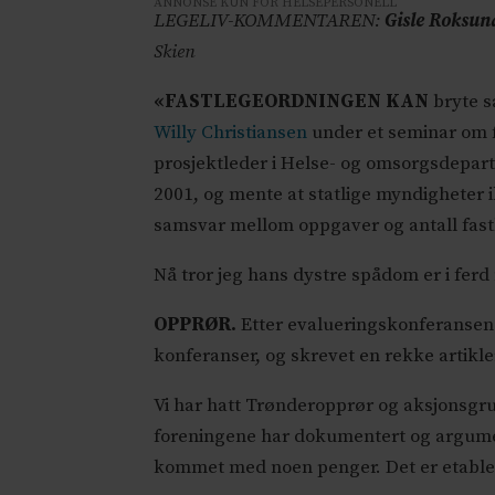
ANNONSE KUN FOR HELSEPERSONELL
LEGELIV-KOMMENTAREN:
Gisle Roksun
Skien
«FASTLEGEORDNINGEN KAN
bryte s
Willy Christiansen
under et seminar om f
prosjektleder i Helse- og omsorgsdepart
2001, og mente at statlige myndigheter 
samsvar mellom oppgaver og antall fast
Nå tror jeg hans dystre spådom er i ferd 
OPPRØR.
Etter evalueringskonferansen i
konferanser, og skrevet en rekke artikler
Vi har hatt Trønderopprør og aksjonsg
foreningene har dokumentert og argument
kommet med noen penger. Det er etablert