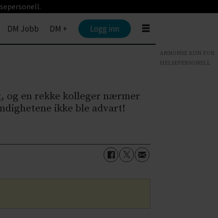
sepersonell.
DM Jobb
DM +
Logg inn
ANNONSE KUN FOR
HELSEPERSONELL
g, og en rekke kolleger nærmer
ndighetene ikke ble advart!