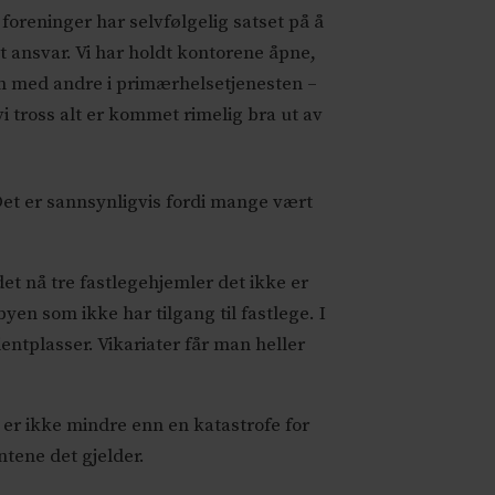
foreninger har selvfølgelig satset på å
 ansvar. Vi har holdt kontorene åpne,
men med andre i primærhelsetjenesten –
vi tross alt er kommet rimelig bra ut av
Det er sannsynligvis fordi mange vært
det nå tre fastlegehjemler det ikke er
byen som ikke har tilgang til fastlege. I
entplasser. Vikariater får man heller
 er ikke mindre enn en katastrofe for
ntene det gjelder.