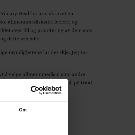
 Primary Health Care, skrevet en
diske allmennmedisinske ledere, og
det over tid og prioritering av dem som
 og dette arbeidet.
lige myndighetene lar det skje. Jeg tør
ivt å velge allmennmedisin som andre
ransje hvor de ikke har kontroll på fritid
Om