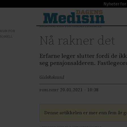
Nyheter for
ANNONSE KUN FOR HELSEPERSONELL
 KUN FOR
Nå rakner det
SONELL
Erfarne leger slutter fordi de 
seg pensjonsalderen. Fastlegeord
Gisle
Roksund
20.01.2021 - 10:38
PUBLISERT
Denne artikkelen er mer enn fem år 