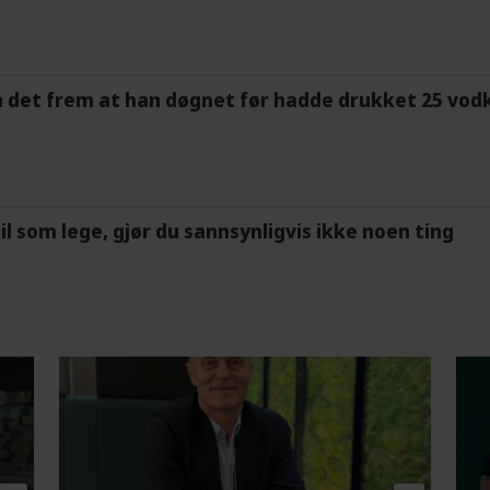
m det frem at han døgnet før hadde drukket 25 vodk
feil som lege, gjør du sannsynligvis ikke noen ting