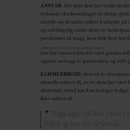
ANSVAR.
Det siste året har vi alle bru
redusere skadeomfanget av denne globale
omstilt oss til andre måter å arbeide på
og selvfølgelig andre deler av helsetjene
pandemien så langt, hvor folk flest har 
ANNONSE KUN FOR HELSEPERSONELL
Det har i noen måneder vært ganske stil
opptatt nettopp av pandemien, og stått 
SAMMENBRUDD.
Men nå er situasjonen 
aktuelle søkere til, en av dem har vært le
skrivende stund har kun to leger ledige 
ikke søkere til.
Unge leger vil ikke jobbe i 
fritid og har tid til familie