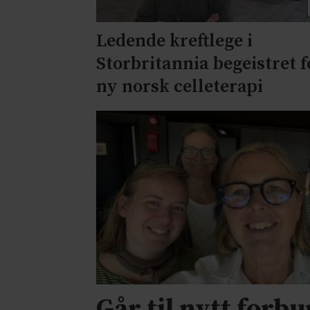
Ledende kreftlege i
Storbritannia begeistret f
ny norsk celleterapi
Går til nytt forb