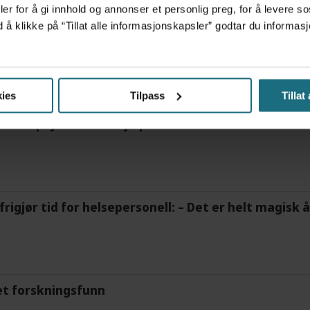
er for å gi innhold og annonser et personlig preg, for å levere s
d å klikke på “Tillat alle informasjonskapsler” godtar du inform
ies
Tilpass
Tillat
ov for psykisk helsehjelp
frigjør tid for helsepersonell: – Det er helt magisk
et forskningsfunn