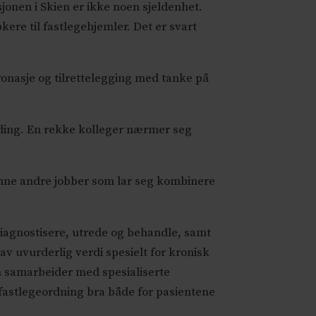
sjonen i Skien er ikke noen sjeldenhet.
kere til fastlegehjemler. Det er svart
onasje og tilrettelegging med tanke på
lding. En rekke kolleger nærmer seg
 finne andre jobber som lar seg kombinere
 diagnostisere, utrede og behandle, samt
av uvurderlig verdi spesielt for kronisk
m samarbeider med spesialiserte
st fastlegeordning bra både for pasientene