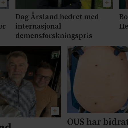
Dag Årsland hedret med
Bo
or
internasjonal
He
demensforskningspris
OUS har bidrat
und