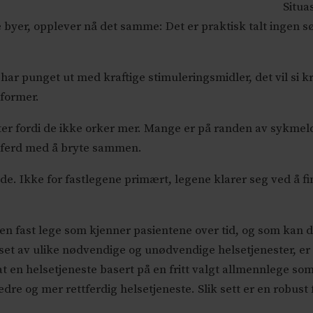
Situa
 byer, opplever nå det samme: Det er praktisk talt ingen sø
r punget ut med kraftige stimuleringsmidler, det vil si kr
sformer.
ter fordi de ikke orker mer. Mange er på randen av sykme
i ferd med å bryte sammen.
lende. Ikke for fastlegene primært, legene klarer seg ved å
i en fast lege som kjenner pasientene over tid, og som kan
iset av ulike nødvendige og unødvendige helsetjenester, er 
t en helsetjeneste basert på en fritt valgt allmennlege so
, bedre og mer rettferdig helsetjeneste. Slik sett er en robu