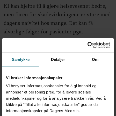
KI kan hjelpe til å gjøre helsevesenet bedre,
men faren for skadevirkningene er store med
dagens naivitet hos mange. Det kan få
alvorlige følger for pasienter pga.
hallusinasjoner
i dårlig testede KI
-
beslutningsverktøy.
Samtykke
Detaljer
Om
Muligheten til å forklare KI-modellene,
åpenhet rundt bruk og oppdateringer, og ikke
Vi bruker informasjonskapsler
minst feil, bør etter vår mening være en del
Vi benytter informasjonskapsler for å gi innhold og
av retningslinjene for bruk av KI i norsk
annonser et personlig preg, for å levere sosiale
helsevesen. Vi ser frem til konkretisering av
mediefunksjoner og for å analysere trafikken vår. Ved å
klikke på “Tillat alle informasjonskapsler” godtar du
Regjeringens nye milliardsatsing på kunstig
informasjonskapsler på Dagens Medisin.
intelligens
og håper at god testing