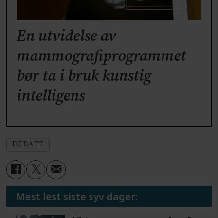
En utvidelse av
mammografiprogrammet
bør ta i bruk kunstig
intelligens
DEBATT
Mest lest siste syv dager: