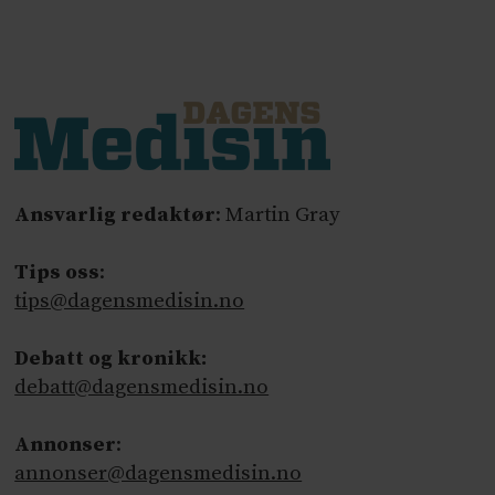
Ansvarlig redaktør
: Martin Gray
Tips oss
:
tips@dagensmedisin.no
Debatt og kronikk:
debatt@dagensmedisin.no
Annonser
:
annonser@dagensmedisin.no