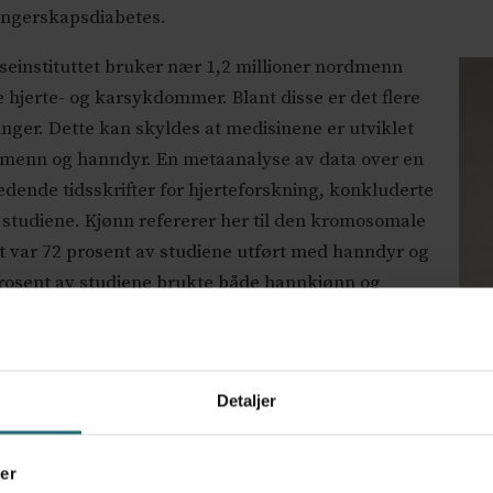
vangerskapsdiabetes.
einstituttet bruker nær 1,2 millioner nordmenn
 hjerte- og karsykdommer. Blant disse er det flere
ger. Dette kan skyldes at medisinene er utviklet
 menn og hanndyr. En metaanalyse av data over en
ledende tidsskrifter for hjerteforskning, konkluderte
v studiene. Kjønn refererer her til den kromosomale
 var 72 prosent av studiene utført med hanndyr og
rosent av studiene brukte både hannkjønn og
el av disse sammenlignet kjønn. Forskjeller på
 om resultatene er overførbare mellom hanner og
or spørsmål om pålitelighet.
Detaljer
erell oppfattelse at variasjoner som skyldes
Cath
) gir uønsket variasjon i datasett og kan være
er
ere forsøkspersoner eller -dyr, og derfor gjør