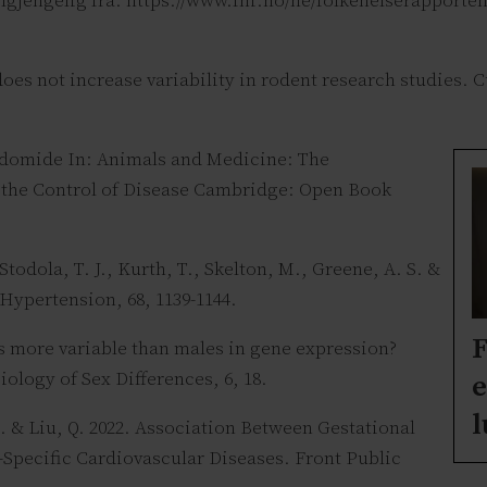
Tilgjengelig fra: https://www.fhi.no/he/folkehelserappor
 does not increase variability in rodent research studies.
alidomide In: Animals and Medicine: The
 the Control of Disease Cambridge: Open Book
Stodola, T. J., Kurth, T., Skelton, M., Greene, A. S. &
 Hypertension, 68, 1139-1144.
F
les more variable than males in gene expression?
ology of Sex Differences, 6, 18.
e
l
X. & Liu, Q. 2022. Association Between Gestational
-Specific Cardiovascular Diseases. Front Public