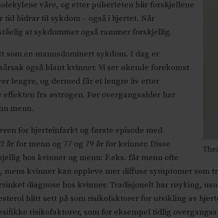
lekylene våre, og etter puberteten blir forskjellene
tid bidrar til sykdom – også i hjertet. Når
rståelig at sykdommer også rammer forskjellig.
sett som en mannsdominert sykdom. I dag er
sårsak også blant kvinner. Vi ser økende forekomst
er lengre, og dermed får et lengre liv etter
effekten fra østrogen. Før overgangsalder har
enn menn.
ren for hjerteinfarkt og første episode med
2 år for menn og 77 og 79 år for kvinner. Disse
Thea
jellig hos kvinner og menn: F.eks. får menn ofte
t, mens kvinner kan oppleve mer diffuse symptomer som tr
rsinket diagnose hos kvinner. Tradisjonelt har røyking, usu
sterol blitt sett på som risikofaktorer for utvikling av h
esifikke risikofaktorer, som for eksempel tidlig overgangs