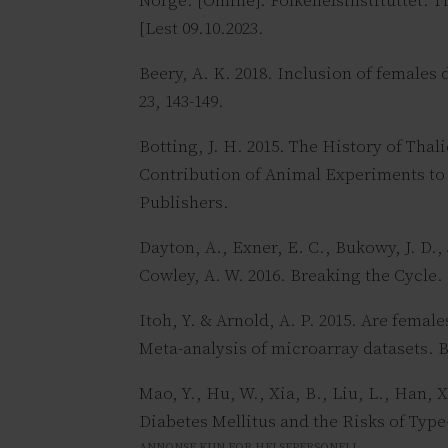
Norge. [Online]. Folkehelsinstituttet. 
[Lest 09.10.2023.
Beery, A. K. 2018. Inclusion of females
23, 143-149.
Botting, J. H. 2015. The History of Th
Contribution of Animal Experiments to
Publishers.
Dayton, A., Exner, E. C., Bukowy, J. D., 
Cowley, A. W. 2016. Breaking the Cycle.
Itoh, Y. & Arnold, A. P. 2015. Are fema
Meta-analysis of microarray datasets. Bi
Mao, Y., Hu, W., Xia, B., Liu, L., Han, 
Diabetes Mellitus and the Risks of Type
ANNONSE KUN FOR HELSEPERSONELL