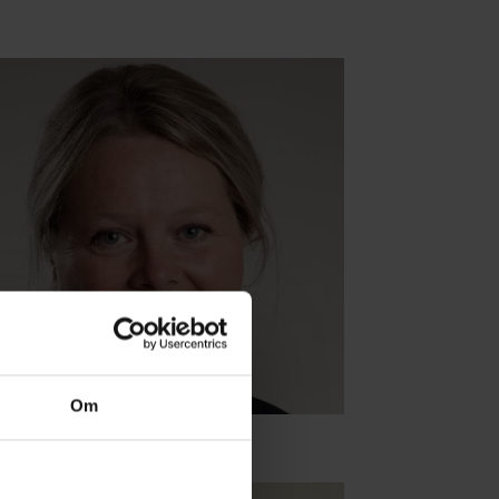
Om
rine Rein Carlson