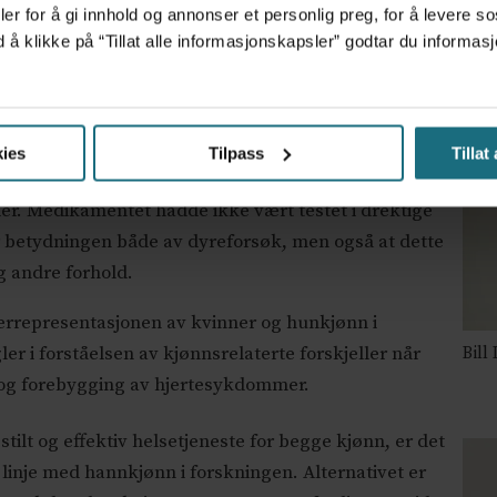
er for å gi innhold og annonser et personlig preg, for å levere s
Nyere forskning viser derimot at variasjonen i
d å klikke på “Tillat alle informasjonskapsler” godtar du inform
nderrepresentasjonen av kvinner i kliniske
storiske årsaker: Menn har i lang tid vært i flertall
 om dette ser ut til å være i endringen. Andre
 ble klar over den skadelige effekten det
ies
Tilpass
Tillat
hadde i 1960, ble kvinner i fertil alder og gravide
ier. Medikamentet hadde ikke vært testet i drektige
ser betydningen både av dyreforsøk, men også at dette
g andre forhold.
representasjonen av kvinner og hunkjønn i
ler i forståelsen av kjønnsrelaterte forskjeller når
Bill
g og forebygging av hjertesykdommer.
stilt og effektiv helsetjeneste for begge kjønn, er det
linje med hannkjønn i forskningen. Alternativet er