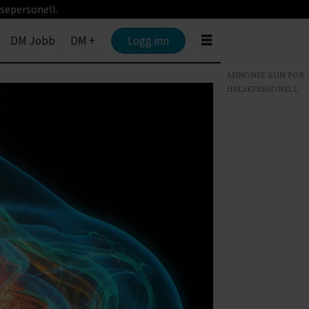
sepersonell.
DM Jobb
DM +
Logg inn
ANNONSE KUN FOR
HELSEPERSONELL