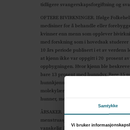
tidligere svangerskapsforgiftning og s
OFTERE BIVIRKNINGER. Ifølge Folkehels
medisiner for å behandle eller forebygge
kvinner enn menn som opplever bivirknin
med forskning som i hovedsak studerer
10 års periode publisert i et av verdens 
at kjønn ikke var oppgitt i 20 prosent a
oppbygningen. Hvor kjønn ble beskrevet
bare 13 prosent med hunndyr. Bare 15 p
hunnkjønn, hvor kun en liten prosentand
molekylært nivå gjør at det er usikkert
hunner, menn og kvinner, og reiser derf
Samtykke
ÅRSAKER. I mange år har det vært en gen
menstruasjonssyklus (østrogen-syklisitet
Vi bruker informasjonskapsl
vanskelig å tolke, som igjen vil kreve fl