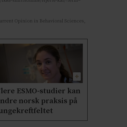
ten/ikke-smittsomme/Hjerte-kar/?term=
 Current Opinion in Behavioral Sciences,
lere ESMO-studier kan
ndre norsk praksis på
ungekreftfeltet