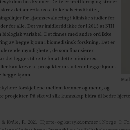
esykdom hos kvinner. Dette er urettferdig og strider
4 skrev det amerikanske folkehelseinstituttet,
ingslinjer for kjønnsevaluering i kliniske studier for
der for alle. Det var imidlertid ikke før i 2015 at NIH
biologisk variabel. Det finnes med andre ord ikke
ring av begge kjønn i biomedisinsk forskning. Det er
gulerende myndigheter, de som finansierer
 det legges til rette for at dette prioriteres.
dler kan kreve at prosjekter inkluderer begge kjønn.
re begge kjønn.
Math
lekylære forskjellene mellom kvinner og menn, og
slike prosjekter. På sikt vil slik kunnskap bidra til bedre hjer
lo & Kvåle, R. 2021. Hjerte- og karsykdommer i Norge. I: F