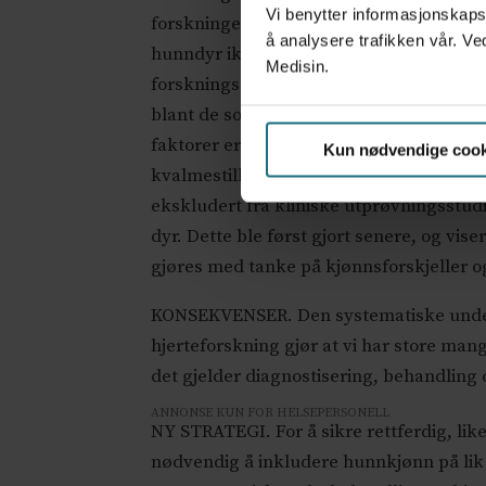
Vi benytter informasjonskapsl
forskningen dyrere og mer tidkrevende. 
å analysere trafikken vår. Ve
hunndyr ikke er større enn i hanndyr. U
Medisin.
forskningsstudier kan også ha andre og hi
blant de som har styrt forskningen, selv
faktorer er mer eksplisitte: Etter at man
Kun nødvendige cook
kvalmestillende legemiddelet Thalidomid 
ekskludert fra kliniske utprøvningsstud
dyr. Dette ble først gjort senere, og vi
gjøres med tanke på kjønnsforskjeller o
KONSEKVENSER. Den systematiske under
hjerteforskning gjør at vi har store mang
det gjelder diagnostisering, behandlin
ANNONSE KUN FOR HELSEPERSONELL
NY STRATEGI. For å sikre rettferdig, like
nødvendig å inkludere hunnkjønn på lik 