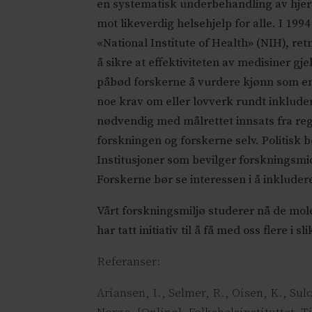
en systematisk underbehandling av hjert
mot likeverdig helsehjelp for alle. I 199
«National Institute of Health» (NIH), retn
å sikre at effektiviteten av medisiner gjel
påbød forskerne å vurdere kjønn som en 
noe krav om eller lovverk rundt inklude
nødvendig med målrettet innsats fra re
forskningen og forskerne selv. Politisk bør
Institusjoner som bevilger forskningsmi
Forskerne bør se interessen i å inklude
Vårt forskningsmiljø studerer nå de mo
har tatt initiativ til å få med oss flere i 
Referanser:
Ariansen, I., Selmer, R., Oisen, K., Su