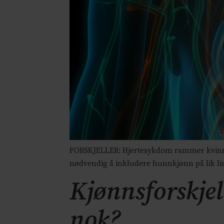
FORSKJELLER: Hjertesykdom rammer kvinner og
nødvendig å inkludere hunnkjønn på lik li
Kjønnsforskjel
nok?