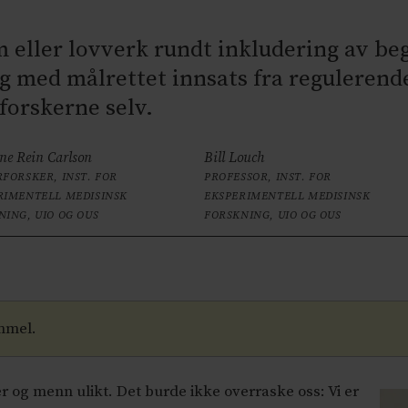
m eller lovverk rundt inkludering av be
g med målrettet innsats fra reguleren
forskerne selv.
ne Rein Carlson
Bill Louch
RFORSKER, INST. FOR
PROFESSOR, INST. FOR
RIMENTELL MEDISINSK
EKSPERIMENTELL MEDISINSK
NING, UIO OG OUS
FORSKNING, UIO OG OUS
mmel.
 menn ulikt. Det burde ikke overraske oss: Vi er