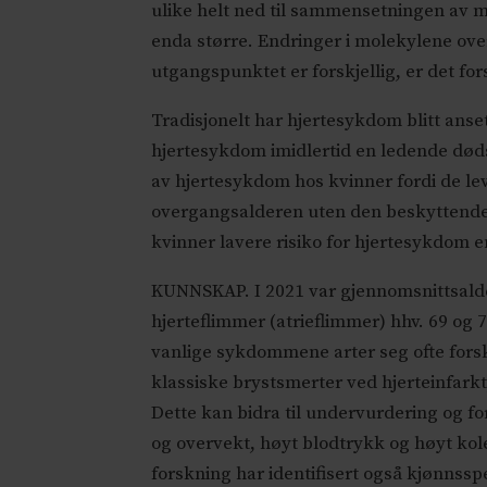
ulike helt ned til sammensetningen av mo
enda større. Endringer i molekylene over 
utgangspunktet er forskjellig, er det fo
Tradisjonelt har hjertesykdom blitt an
hjertesykdom imidlertid en ledende død
av hjertesykdom hos kvinner fordi de lev
overgangsalderen uten den beskyttende 
kvinner lavere risiko for hjertesykdom 
KUNNSKAP. I 2021 var gjennomsnittsalde
hjerteflimmer (atrieflimmer) hhv. 69 og 7
vanlige sykdommene arter seg ofte forsk
klassiske brystsmerter ved hjerteinfark
Dette kan bidra til undervurdering og fo
og overvekt, høyt blodtrykk og høyt kole
forskning har identifisert også kjønnssp