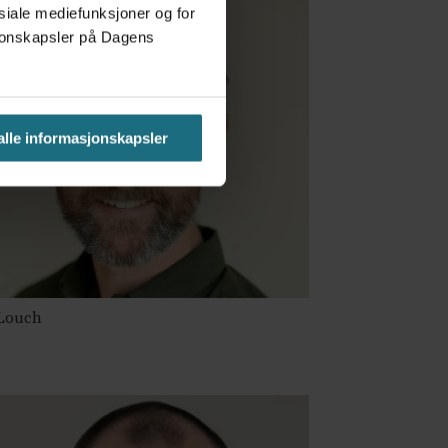
osiale mediefunksjoner og for
asjonskapsler på Dagens
 alle informasjonskapsler
 Louch