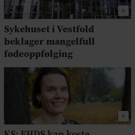
Sykehuset i Vestfold
beklager mangelfull
fødeoppfølging
KS: EHDS kan koste