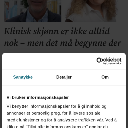
Klinisk skjønn er ikke alltid
nok – men det må begynne der
Samtykke
Detaljer
Om
Vi bruker informasjonskapsler
Vi benytter informasjonskapsler for å gi innhold og
annonser et personlig preg, for å levere sosiale
Fastlegestanden vil tjene på å
mediefunksjoner og for å analysere trafikken vår. Ved å
klikke på “Tillat alle informasjonskapsler” godtar du