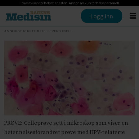
Lokalavisen for helsetjenesten. Annonser kun for helsepersonell.
Logg inn
ANNONSE KUN FOR HELSEPERSONELL
PRØVE: Celleprøve sett i mikroskop som viser en
betennelsesforandret prøve med HPV-relaterte