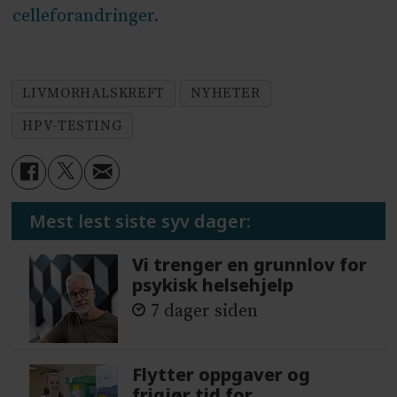
celleforandringer.
LIVMORHALSKREFT
NYHETER
HPV-TESTING
Mest lest siste syv dager:
Vi trenger en grunnlov for
psykisk helsehjelp
7 dager siden
Flytter oppgaver og
frigjør tid for