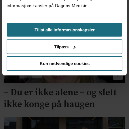
ta lønnsom feilbruk av takster
informasjonskapsler på Dagens Medisin.
på alvor
Tillat alle informasjonskapsler
Tilpass
Kun nødvendige cookies
– Du er ikke alene – og slett
ikke konge på haugen