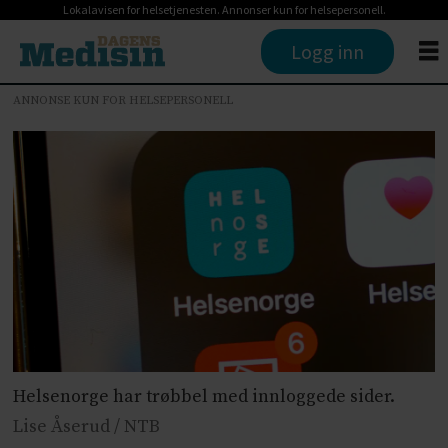
Lokalavisen for helsetjenesten. Annonser kun for helsepersonell.
Logg inn
ANNONSE KUN FOR HELSEPERSONELL
Helsenorge har trøbbel med innloggede sider.
Lise Åserud / NTB