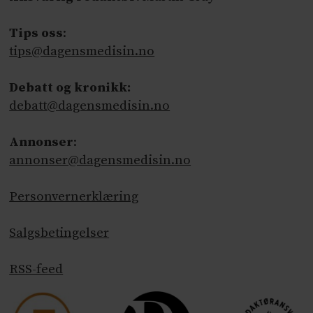
Tips oss
:
tips@dagensmedisin.no
Debatt og kronikk:
debatt@dagensmedisin.no
Annonser
:
annonser@dagensmedisin.no
Personvernerklæring
Salgsbetingelser
RSS-feed