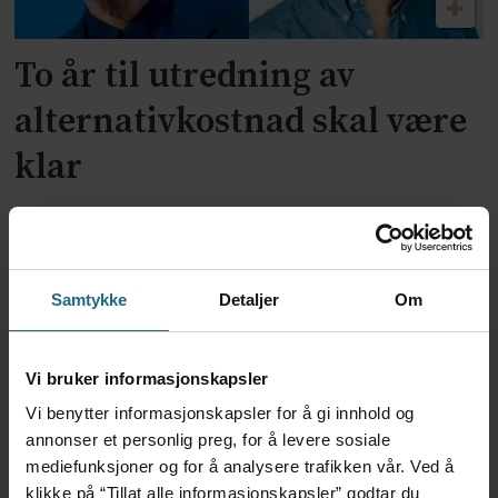
To år til utredning av
alternativkostnad skal være
klar
Samtykke
Detaljer
Om
Vi bruker informasjonskapsler
Vi benytter informasjonskapsler for å gi innhold og
annonser et personlig preg, for å levere sosiale
Voldshendelser på jobb:
mediefunksjoner og for å analysere trafikken vår. Ved å
klikke på “Tillat alle informasjonskapsler” godtar du