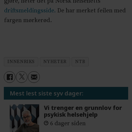
gjøre, heter det på Norsk helsenetts
driftsmeldingsside.
De har merket feilen med
fargen mørkerød.
INNENRIKS
NYHETER
NTB
Mest lest siste syv dager:
Vi trenger en grunnlov for
psykisk helsehjelp
6 dager siden