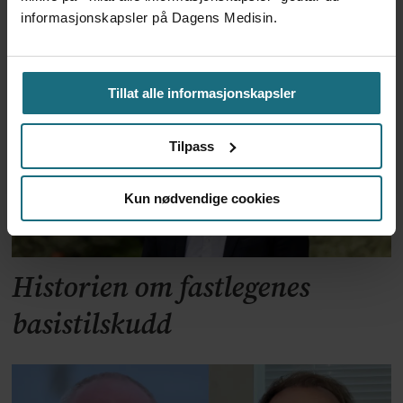
Helse- og sosialtjenestene
informasjonskapsler på Dagens Medisin.
rammes oftest
Tillat alle informasjonskapsler
Tilpass
Kun nødvendige cookies
Historien om fastlegenes
basistilskudd