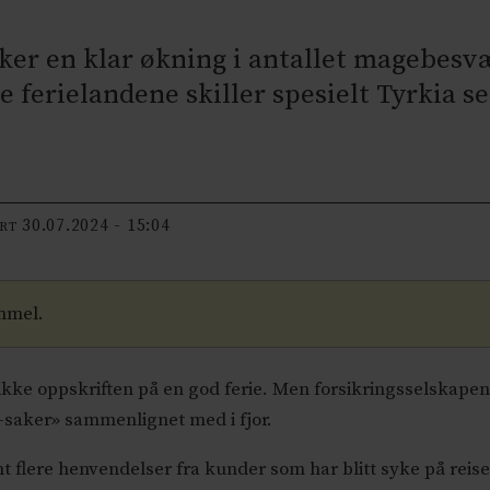
ker en klar økning i antallet magebes
 ferielandene skiller spesielt Tyrkia se
30.07.2024 - 15:04
ERT
mmel.
 ikke oppskriften på en god ferie. Men forsikringsselskape
saker» sammenlignet med i fjor.
 flere henvendelser fra kunder som har blitt syke på reise i