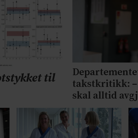
Departementet
tstykket til
takstkritikk: 
skal alltid avg