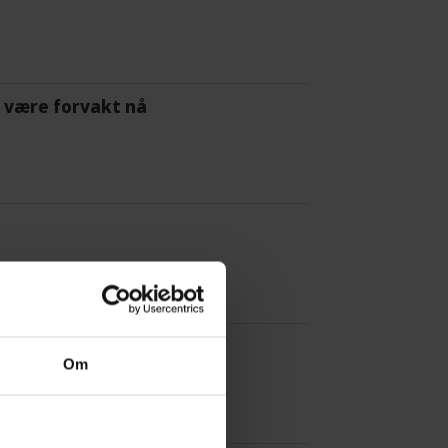
 å være forvakt nå
a Red Bull
Om