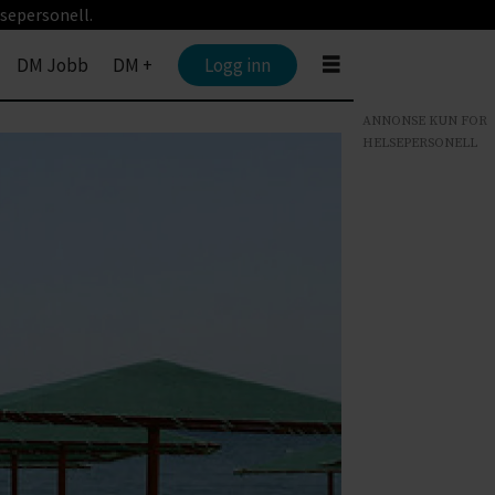
sepersonell.
DM Jobb
DM +
Logg inn
ANNONSE KUN FOR
HELSEPERSONELL