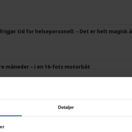
frigjør tid for helsepersonell: – Det er helt magisk
tre måneder – i en 16-fots motorbåt
m det frem at han døgnet før hadde drukket 25 vodk
Detaljer
er