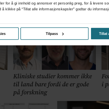
er for å gi innhold og annonser et personlig preg, for å levere s
et forskningsfunn
d å klikke på “Tillat alle informasjonskapsler” godtar du inform
ies
Tilpass
Tillat
Kliniske studier kommer ikke
Fo
til land bare fordi de er gode
i 
på forskning