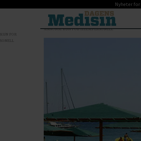
Nyheter for
ANNONSE KUN FOR HELSEPERSONELL
 KUN FOR
SONELL