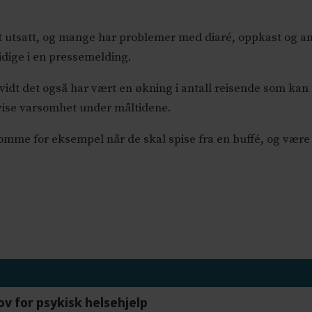
t utsatt, og mange har problemer med diaré, oppkast og a
idige i en pressemelding.
idt det også har vært en økning i antall reisende som ka
 vise varsomhet under måltidene.
somme for eksempel når de skal spise fra en buffé, og være
ov for psykisk helsehjelp