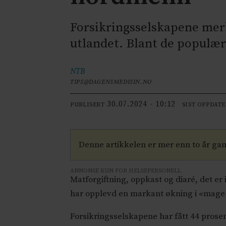
Forsikringsselskapene mer
utlandet. Blant de populære
NTB
TIPS@DAGENSMEDISIN.NO
30.07.2024 - 10:12
PUBLISERT
SIST OPPDAT
Denne artikkelen er mer enn to år ga
ANNONSE KUN FOR HELSEPERSONELL
Matforgiftning, oppkast og diaré, det er
har opplevd en markant økning i «mage-
Forsikringsselskapene har fått 44 prosent