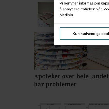
Vi benytter informasjonskapsl
Mistanken var ikke 
å analysere trafikken vår. Ve
7 dager siden
Medisin.
Kun nødvendige cook
Apoteker over hele landet
har problemer