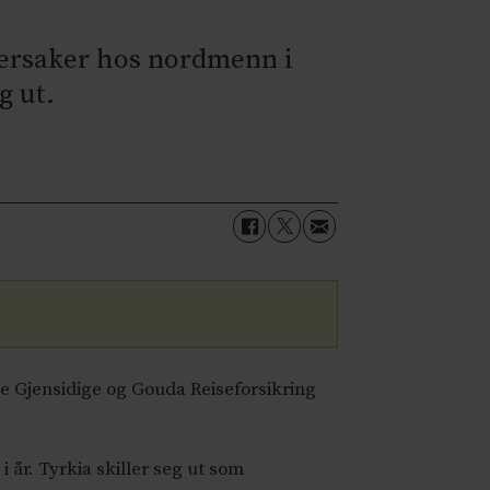
værsaker hos nordmenn i
g ut.
ne Gjensidige og Gouda Reiseforsikring
 år. Tyrkia skiller seg ut som