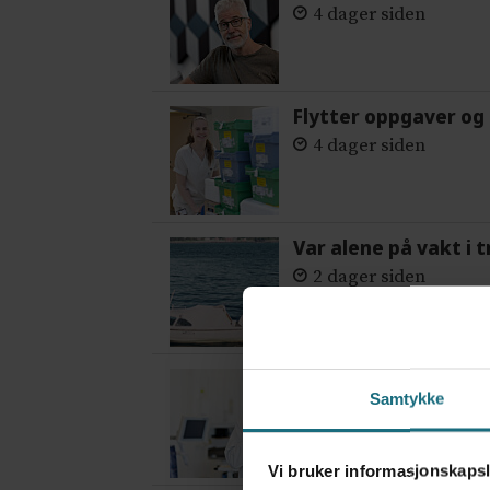
4 dager siden
Flytter oppgaver og 
4 dager siden
Var alene på vakt i 
2 dager siden
– Etter en stund ko
Samtykke
3 dager siden
Vi bruker informasjonskapsl