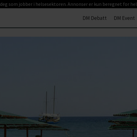
 deg som jobber i helsesektoren. Annonser er kun beregnet for hel
DM Debatt
DM Event