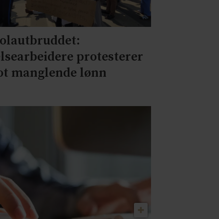
olautbruddet:
lsearbeidere protesterer
t manglende lønn