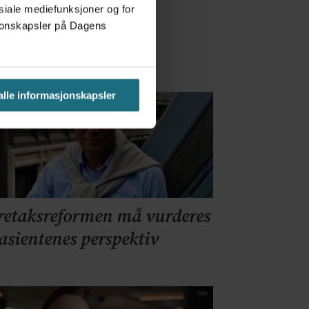
osiale mediefunksjoner og for
asjonskapsler på Dagens
 alle informasjonskapsler
retaksreformen må vurderes
pasientenes perspektiv