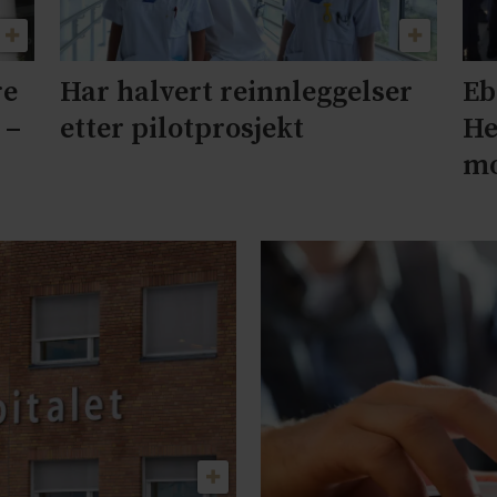
re
Har halvert reinnleggelser
Eb
 –
etter pilotprosjekt
He
mo