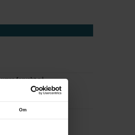
 å være forvakt nå
Om