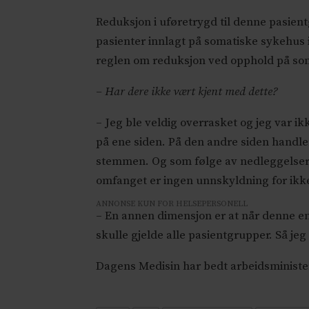
Reduksjon i uføretrygd til denne pasient
pasienter innlagt på somatiske sykehus 
reglen om reduksjon ved opphold på som
– Har dere ikke vært kjent med dette?
– Jeg ble veldig overrasket og jeg var ik
på ene siden. På den andre siden handle
stemmen. Og som følge av nedleggelser 
omfanget er ingen unnskyldning for ikke
ANNONSE KUN FOR HELSEPERSONELL
– En annen dimensjon er at når denne endr
skulle gjelde alle pasientgrupper. Så j
Dagens Medisin har bedt arbeidsministe