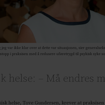
eg var ikke klar over at dette var situasjonen, sier generalsekr
stopp i praksisen med å redusere uføretrygd til psykisk syke 
sk helse: – Må endres m
isk helse, Tove Gundersen, krever at praksisen