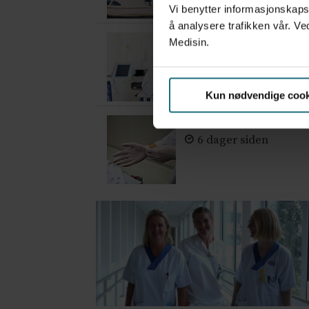
Vi benytter informasjonskapsl
å analysere trafikken vår. Ve
– Etter en stund ko
Medisin.
2 dager siden
Kun nødvendige cook
Mistanken var ikke 
6 dager siden