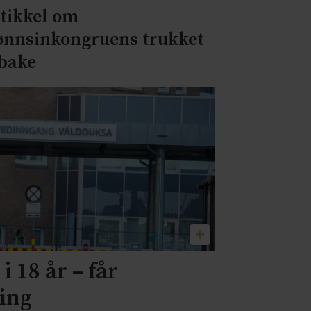
tikkel om
ønnsinkongruens trukket
lbake
i 18 år – får
ning