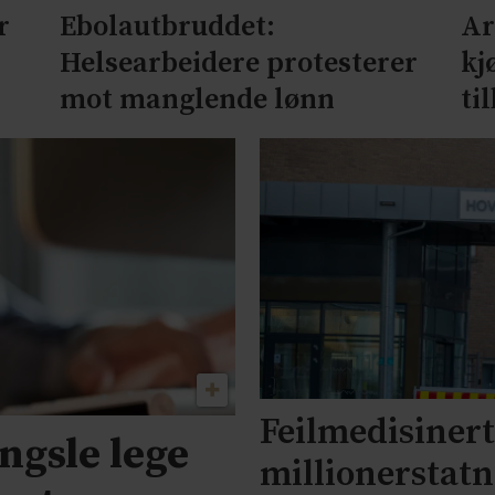
r
Ebolautbruddet:
Ar
Helsearbeidere protesterer
kj
mot manglende lønn
ti
Feilmedisinert 
engsle lege
millionerstat