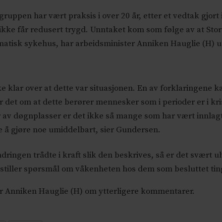
gruppen har vært praksis i over 20 år, etter et vedtak gjort
ikke får redusert trygd. Unntaket kom som følge av at Sto
atisk sykehus, har arbeidsminister Anniken Hauglie (H) ut
ke klar over at dette var situasjonen. En av forklaringene k
r det om at dette berører mennesker som i perioder er i k
av døgnplasser er det ikke så mange som har vært innlag
 å gjøre noe umiddelbart, sier Gundersen.
ingen trådte i kraft slik den beskrives, så er det svært uhe
eg stiller spørsmål om våkenheten hos dem som besluttet ti
r Anniken Hauglie (H) om ytterligere kommentarer.