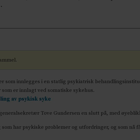
.
gammel.
r som innlegges i en statlig psykiatrisk behandlingsinstitu
r som er innlagt ved somatiske sykehus.
ling av psykisk syke
 generalsekretær Tove Gundersen en slutt på, med øyeblikk
 som har psykiske problemer og utfordringer, og som nå få