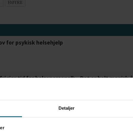
R
HØYRE
ov for psykisk helsehjelp
frigjør tid for helsepersonell: – Det er helt magisk
Detaljer
tre måneder – i en 16-fots motorbåt
er