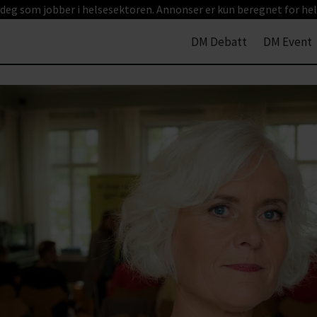
 deg som jobber i helsesektoren. Annonser er kun beregnet for hel
DM Debatt
DM Event