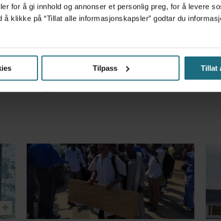
er for å gi innhold og annonser et personlig preg, for å levere s
d å klikke på “Tillat alle informasjonskapsler” godtar du inform
m det frem at han døgnet før hadde drukket 25 vodk
ies
Tilpass
Tillat
et forskningsfunn