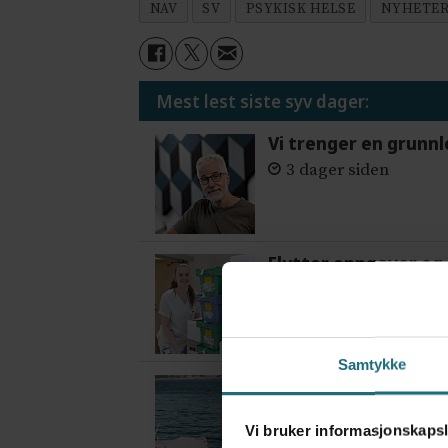
NAV
SV
PSYKISK HELSE
NYHETE
Mest lest siste syv dager:
Vi trenger en grunnl
3 dager siden
Flytter oppgaver og 
3 dager siden
Samtykke
Var alene på vakt i 
1 dag siden
Vi bruker informasjonskapsl