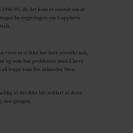
 i 1996-97, da det kom et unntak om at
rtinget ba regjeringen om å oppheve
talt.
an være at vi ikke har hatt oversikt nok,
rise og som har problemer med å heve
t så lenge som fire måneder. Men
ldig at det ikke ble avklart at dette
ng den gangen.