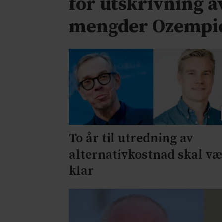
for utskrivning a
mengder Ozempi
To år til utredning av
alternativkostnad skal v
klar