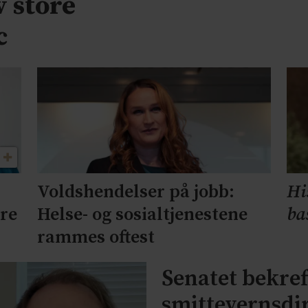
v store
c
Voldshendelser på jobb:
Hi
ære
Helse- og sosialtjenestene
ba
rammes oftest
Senatet bekre
smittevernsdi