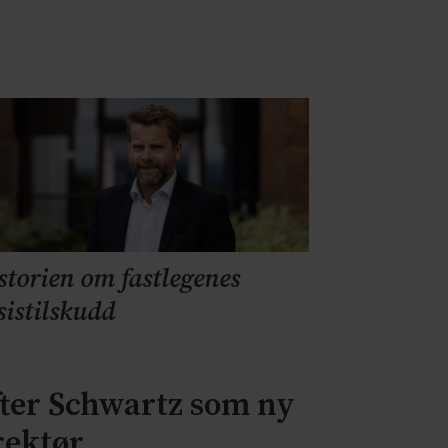
storien om fastlegenes
sistilskudd
fter Schwartz som ny
rektør