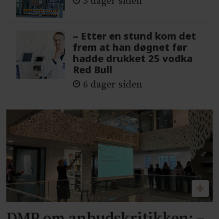
3 dager siden
– Etter en stund kom det
frem at han døgnet før
hadde drukket 25 vodka
Red Bull
6 dager siden
DMP om anbudskritikken: –