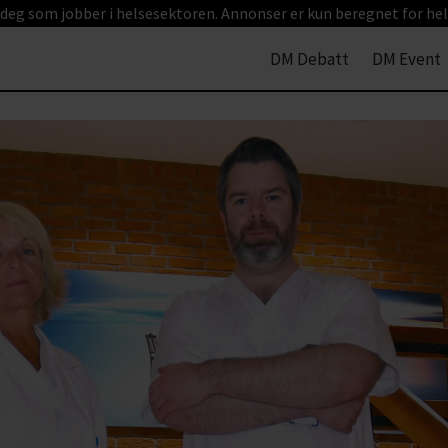
 deg som jobber i helsesektoren. Annonser er kun beregnet for hel
DM Debatt
DM Event