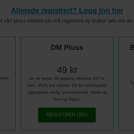
Allerede registrert? Logg inn her
 alt vårt pluss-innhold (du må registrere ny bruker selv om d
DM Pluss
B
49 kr
i HPR-
for de første 30 dagene, deretter 417 kr
Ta
(eks. MVA) per måned. Ett års bindingstid.
Oppsigelse mulig i prøveperiode. Betal via
kort og Vipps.
REGISTRER DEG