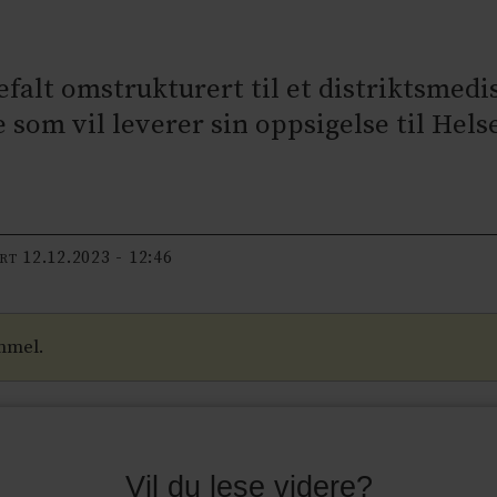
efalt omstrukturert til et distriktsmed
ere som vil leverer sin oppsigelse til He
12.12.2023 - 12:46
ERT
mmel.
Vil du lese videre?