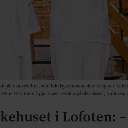
likk på lokalsykehus, som lokalsykehusene ikke fortjener. Loka
ene vi er ment å gjøre, sier avdelingsleder Sissel J. Juliuss
kehuset i Lofoten: –