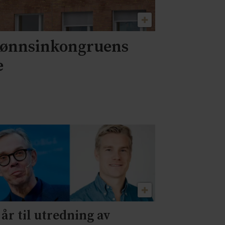
jønnsinkongruens
e
 år til utredning av