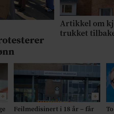
Artikkel om k
trukket tilbak
rotesterer
ønn
ge
Feilmedisinert i 18 år – får
To