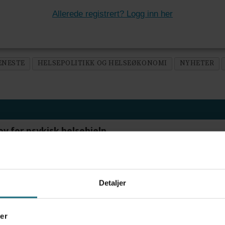
Allerede registrert? Logg inn her
ENESTE
HELSEPOLITIKK OG HELSEØKONOMI
NYHETER
ov for psykisk helsehjelp
Detaljer
frigjør tid for helsepersonell: – Det er helt magisk
er