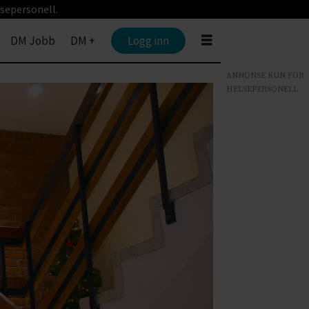
sepersonell.
DM Jobb
DM +
Logg inn
ANNONSE KUN FOR
HELSEPERSONELL