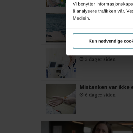
Vi benytter informasjonskapsl
å analysere trafikken vår. Ve
Var alene på vakt i 
Medisin.
2 dager siden
Kun nødvendige cook
– Etter en stund ko
3 dager siden
Mistanken var ikke 
6 dager siden