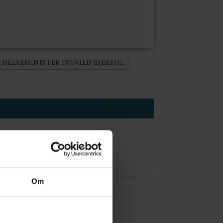
HELSEMINISTER INGVILD KJERKOL
Om
 å være forvakt nå