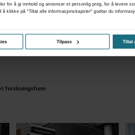
er for å gi innhold og annonser et personlig preg, for å levere s
d å klikke på “Tillat alle informasjonskapsler” godtar du inform
tre måneder – i en 16-fots motorbåt
ies
Tilpass
Tillat
m det frem at han døgnet før hadde drukket 25 vodk
et forskningsfunn