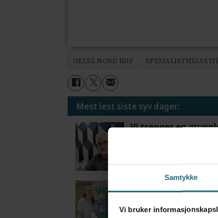
HELSE NORD RHF
SPESIALISTHELSETJ
Mest lest siste syv dager:
Vi trenger en grunnl
3 dager siden
Samtykke
Flytter oppgaver og 
4 dager siden
Vi bruker informasjonskapsl