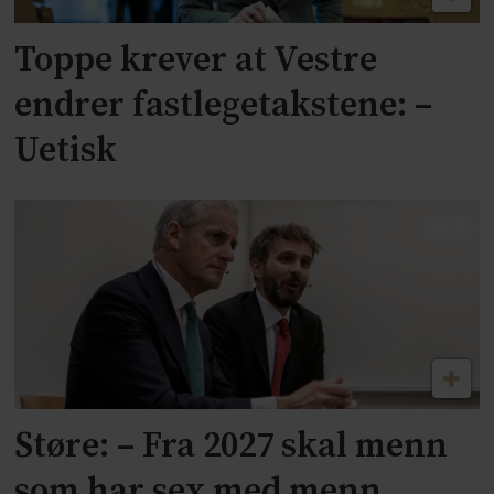
Toppe krever at Vestre
endrer fastlegetakstene: –
Uetisk
Støre: – Fra 2027 skal menn
som har sex med menn