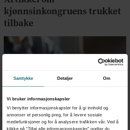
kjønnsinkongruens trukket
tilbake
Samtykke
Detaljer
Om
Dansk politi vil fengsle lege
Vi bruker informasjonskapsler
Vi benytter informasjonskapsler for å gi innhold og
for utskrivning av store
annonser et personlig preg, for å levere sosiale
mengder Ozempic
mediefunksjoner og for å analysere trafikken vår. Ved å
klikke på “Tillat alle informasjonskapsler” godtar du