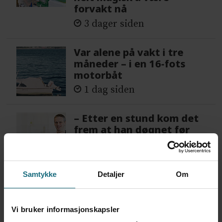
forvakt nå
3 dager siden
Var alene på vakt i tre
måneder – i en 16-fots
motorbåt
1 dag siden
– Etter en stund kom det
frem at han døgnet før
hadde drukket 25 vodka
Red Bull
2 dager siden
Samtykke
Detaljer
Om
Mistanken var ikke et
forskningsfunn
Vi bruker informasjonskapsler