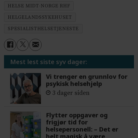
HELSE MIDT-NORGE RHF
HELGELANDSSYKEHUSET
SPESIALISTHELSETJENESTE
Mest lest siste syv dager:
Vi trenger en grunnlov for
psykisk helsehjelp
3 dager siden
Flytter oppgaver og
frigjør tid for
helsepersonell: – Det er
helt magisk å være