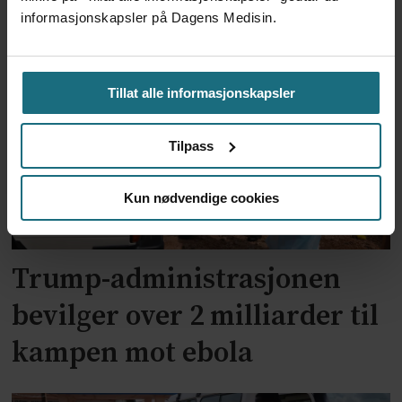
Senatet bekrefter Schwartz
informasjonskapsler på Dagens Medisin.
som ny smittevernsdirektør
Tillat alle informasjonskapsler
Tilpass
Kun nødvendige cookies
Trump-administrasjonen
bevilger over 2 milliarder til
kampen mot ebola