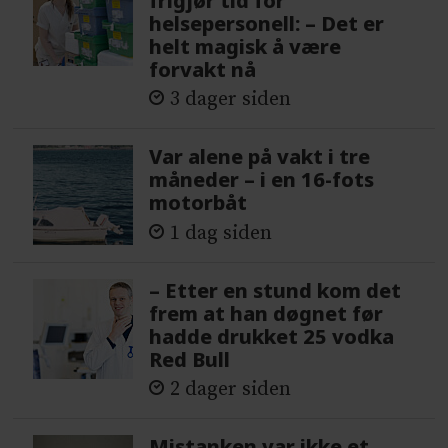
frigjør tid for
helsepersonell: – Det er
helt magisk å være
forvakt nå
3 dager siden
Var alene på vakt i tre
måneder – i en 16-fots
motorbåt
1 dag siden
– Etter en stund kom det
frem at han døgnet før
hadde drukket 25 vodka
Red Bull
2 dager siden
Mistanken var ikke et