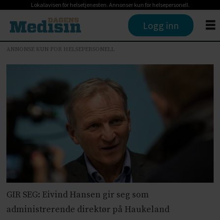
Lokalavisen for helsetjenesten. Annonser kun for helsepersonell.
Logg inn
ANNONSE KUN FOR HELSEPERSONELL
GIR SEG: Eivind Hansen gir seg som
administrerende direktør på Haukeland