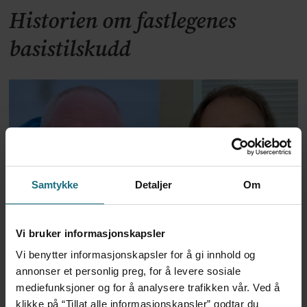
Historien om fastlegenes
basistilskudd
Samtykke
Detaljer
Om
Om interpellasjonen om de nye
Vi bruker informasjonskapsler
sykmeldingstakstene
Vi benytter informasjonskapsler for å gi innhold og
annonser et personlig preg, for å levere sosiale
mediefunksjoner og for å analysere trafikken vår. Ved å
klikke på “Tillat alle informasjonskapsler” godtar du