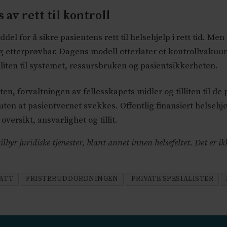
 av rett til kontroll
el for å sikre pasientens rett til helsehjelp i rett tid. Me
 etterprøvbar. Dagens modell etterlater et kontrollvakuum
illiten til systemet, ressursbruken og pasientsikkerheten.
nten, forvaltningen av fellesskapets midler og tilliten til d
uten at pasientvernet svekkes. Offentlig finansiert helseh
ersikt, ansvarlighet og tillit.
byr juridiske tjenester, blant annet innen helsefeltet. Det er ik
ATT
FRISTBRUDDORDNINGEN
PRIVATE SPESIALISTER