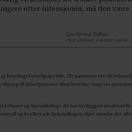
 fungere etter intensjonen, må den være
Line Gjerstad Tjelflaat
PH.D, ADVOKAT, PARTNER LAW.NO
i lovpålagt helsehjelp i tide, får pasienten rett til behand
e tilgang til helsetjenester. Men hvordan fungerer systeme
huset og Spesialistlege AS har synliggjort strukturelle s
troll og kvalitet når behandlingen skjer utenfor det offen