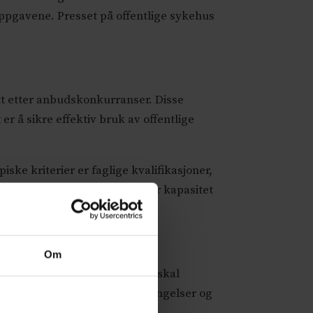
oppgavene. Presset på offentlige sykehus
ått etter anbudskonkurranser. Disse
er å sikre effektiv bruk av offentlige
iske kriterier er faglige kvalifikasjoner,
og bare blant aktører som har kapasitet
Om
kontraktsrettslige prinsipper skal
 kvalitet, pris, betalingsbetingelser og
r og tvister.