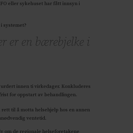
FO eller sykehuset har fått innsyn i
 i systemet?
er er en bærebjelke i
 vurdert innen ti virkedager. Konkluderes
 frist for oppstart av behandlingen.
 rett til å motta helsehjelp hos en annen
 unødvendig ventetid.
elv om de regionale helseforetakene