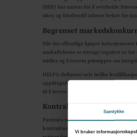
(RHF) har ansvar for å overholde fristen
øker, og fristbrudd utløser behov for innk
Begrenset markedskonkur
Når det offentlige kjøper helsetjeneste
anskaffelsene er strengt regulert av lov 
midler og å ivareta prinsipper om integrit
HELFO definerer selv hvilke kvalifikasjon
oppdragsforståelse og pris. Likevel skj
til å levere tjenestene.
Kontrakten og kontrollbeh
Samtykke
Partenes rettigheter og plikter ovenfor 
kontrakten være klar, forutsigbar og bal
Vi bruker informasjonskapsl
rutiner for kontroll og tvisteløsning. Det