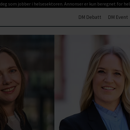
 deg som jobber i helsesektoren. Annonser er kun beregnet for hel
DM Debatt
DM Event