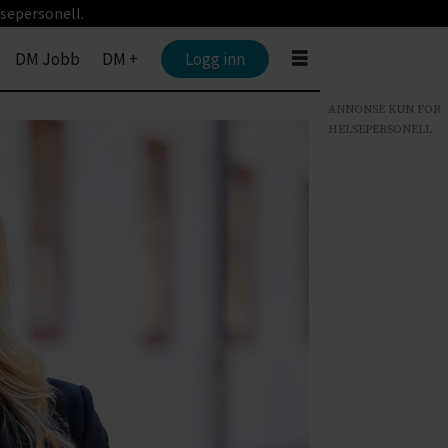
sepersonell.
DM Jobb
DM +
Logg inn
ANNONSE KUN FOR
HELSEPERSONELL