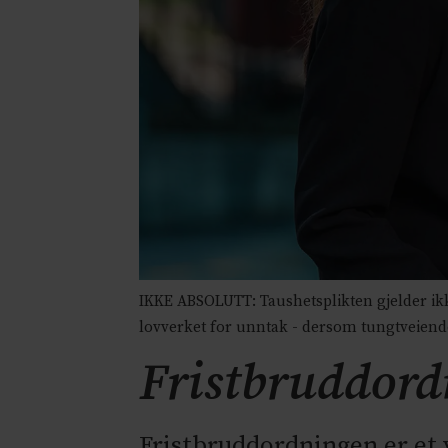
IKKE ABSOLUTT: Taushetsplikten gjelder ikke
lovverket for unntak - dersom tungtveiende i
Fristbruddord
Fristbruddordningen er et v