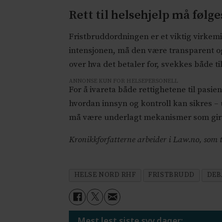
Rett til helsehjelp må følges
Fristbruddordningen er et viktig virkemidd
intensjonen, må den være transparent og
over hva det betaler for, svekkes både t
ANNONSE KUN FOR HELSEPERSONELL
For å ivareta både rettighetene til pasie
hvordan innsyn og kontroll kan sikres – 
må være underlagt mekanismer som gir ov
Kronikkforfatterne arbeider i Law.no, som til
HELSE NORD RHF
FRISTBRUDD
DEB
Mest lest siste syv dager: