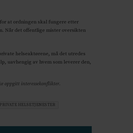
n for at ordningen skal fungere etter
. Når det offentlige mister oversikten
e private helseaktørene, må det utredes
jelp, uavhengig av hvem som leverer den,
ke oppgitt interessekonflikter.
PRIVATE HELSETJENESTER