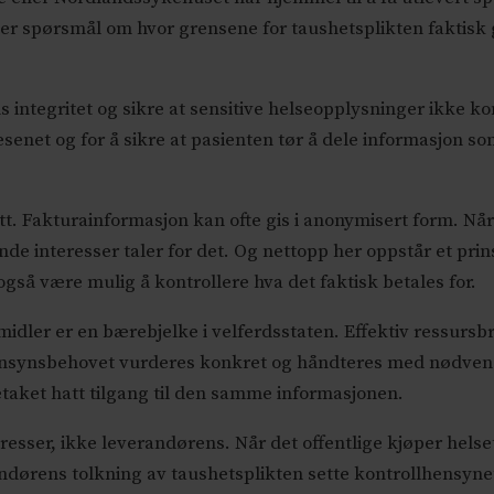
eiser spørsmål om hvor grensene for taushetsplikten faktis
ns integritet og sikre at sensitive helseopplysninger ikk
evesenet og for å sikre at pasienten tør å dele informasjon s
t. Fakturainformasjon kan ofte gis i anonymisert form. Når 
de interesser taler for det. Og nettopp her oppstår et prin
også være mulig å kontrollere hva det faktisk betales for.
s midler er en bærebjelke i velferdsstaten. Effektiv ressursb
innsynsbehovet vurderes konkret og håndteres med nødven
foretaket hatt tilgang til den samme informasjonen.
sser, ikke leverandørens. Når det offentlige kjøper helset
andørens tolkning av taushetsplikten sette kontrollhensynet 