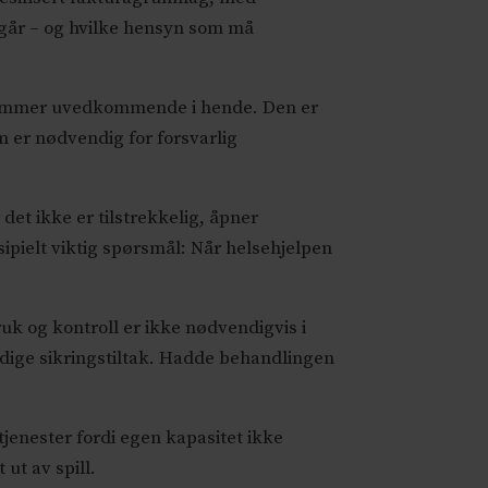
k går – og hvilke hensyn som må
e kommer uvedkommende i hende. Den er
om er nødvendig for forsvarlig
det ikke er tilstrekkelig, åpner
sipielt viktig spørsmål: Når helsehjelpen
ruk og kontroll er ikke nødvendigvis i
dige sikringstiltak. Hadde behandlingen
jenester fordi egen kapasitet ikke
ut av spill.