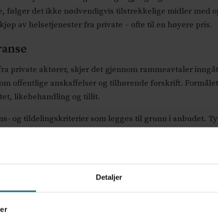
e, følger det ikke nødvendigvis tilstrekkelige midler med 
jøp av helsetjenester fra private – ofte til en høyere pris.
ranse
r fra private aktører, skjer det gjennom rammeavtaler inng
om offentlige anskaffelser og tilhørende forskrift. Formålet 
et, likebehandling og tillit.
s- og tildelingskriterier som legges til grunn i anbudet. Typ
er utvelgelsen innenfor rammene av et begrenset marked – 
ovet
Detaljer
hverandre reguleres av kontrakten. I tråd med alminnelige 
ansert. Den bør derfor angi hva som skal leveres, omfang og
er
te gir forutsigbarhet og reduserer risikoen for misforståelse