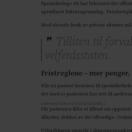
Spesialistlege AS har fakturert det offen
spesifisert fakturagrunnlag. Taushetspl
Med økende bruk av private aktører må vi
Tilliten til forv
velferdsstaten.
Fristreglene – mer penger,
Når en pasient henvises til spesialisthe
det med at pasienten har rett til nødvend
ANNONSE KUN FOR HELSEPERSONELL
Får pasienten ikke et tilbud om oppstart 
tilbyder, dekket av det offentlige. Ordn
Utfordringen oppstår i skjæringspunktet 