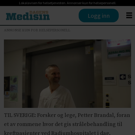
Lokalavisen for helsetjenesten. Annonser kun for helsepersonell.
Logg inn
ANNONSE KUN FOR HELSEPERSONELL
TIL SVERIGE: Forsker og lege, Petter Brandal, foran
et av rommene hvor det gis strålebehandling til
kreftpasienter ved Radiumhospitalet i dag.