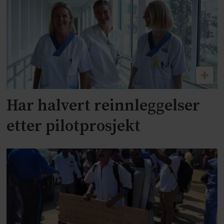
Har halvert reinnleggelser
etter pilotprosjekt