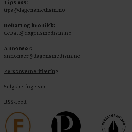
Tips oss
:
tips@dagensmedisin.no
Debatt og kronikk:
debatt@dagensmedisin.no
Annonser
:
annonser@dagensmedisin.no
Personvernerklæring
Salgsbetingelser
RSS-feed