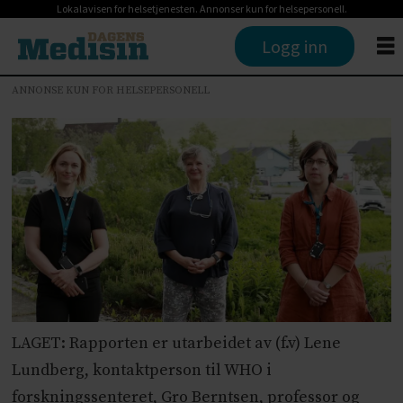
Lokalavisen for helsetjenesten. Annonser kun for helsepersonell.
Logg inn
ANNONSE KUN FOR HELSEPERSONELL
LAGET: Rapporten er utarbeidet av (f.v) Lene
Lundberg, kontaktperson til WHO i
forskningssenteret, Gro Berntsen, professor og