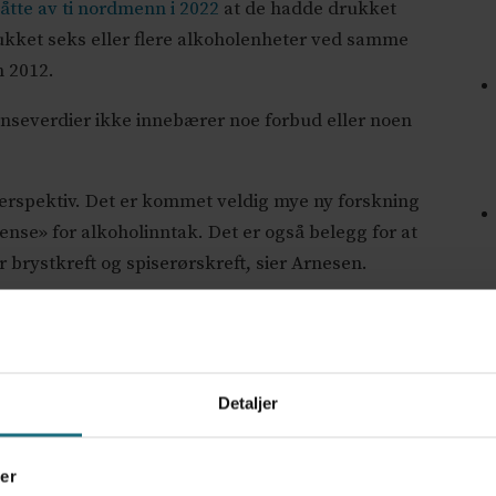
 åtte av ti nordmenn i 2022
at de hadde drukket
rukket seks eller flere alkoholenheter ved samme
n 2012.
anseverdier ikke innebærer noe forbud eller noen
perspektiv. Det er kommet veldig mye ny forskning
rense» for alkoholinntak. Det er også belegg for at
or brystkreft og spiserørskreft, sier Arnesen.
dette kan bli en diskusjon om verdier.
 risiko. Samtidig er det er ingenting i livet som ikke
t utløser debatt, sier Arnesen.
Detaljer
K
opp
er
rmiddag er de som arbeider med spørsmål knyttet til