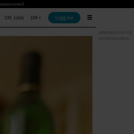
sepersonell.
DM Jobb
DM +
Logg inn
ANNONSE KUN FOR
HELSEPERSONELL