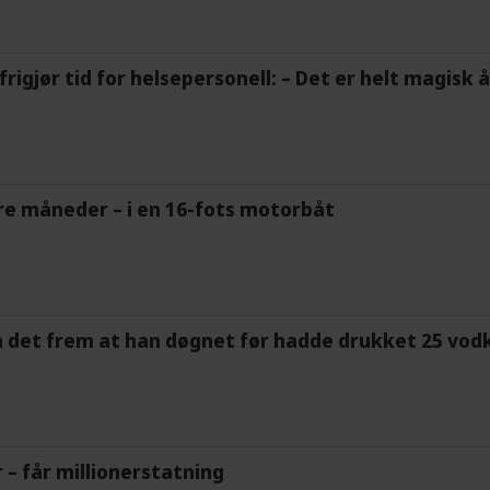
frigjør tid for helsepersonell: – Det er helt magisk
tre måneder – i en 16-fots motorbåt
m det frem at han døgnet før hadde drukket 25 vodk
r – får millionerstatning