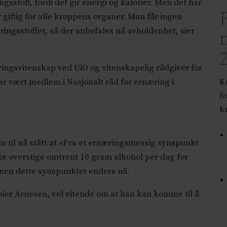
ngsstoff, fordi det gir energi og kalorier. Men det har
r giftig for alle kroppens organer. Man får ingen
gsstoffet, så der anbefales nå avholdenhet, sier
ringsvitenskap ved UiO og vitenskapelig rådgiver for
r vært medlem i Nasjonalt råd for ernæring i
K
f
k
m til nå stått at «Fra et ernæringsmessig synspunkt
ke overstige omtrent 10 gram alkohol per dag for
men dette synspunktet endres nå.
 sier Arnesen, vel vitende om at han kan komme til å