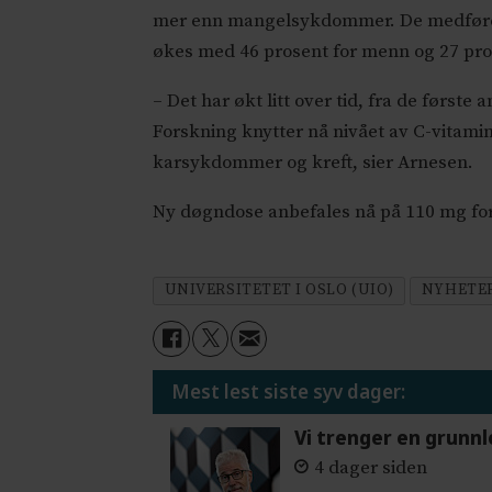
mer enn mangelsykdommer. De medfører 
økes med 46 prosent for menn og 27 pros
– Det har økt litt over tid, fra de første
Forskning knytter nå nivået av C-vitamin i
karsykdommer og kreft, sier Arnesen.
Ny døgndose anbefales nå på 110 mg for
UNIVERSITETET I OSLO (UIO)
NYHETE
Mest lest siste syv dager:
Vi trenger en grunnl
4 dager siden