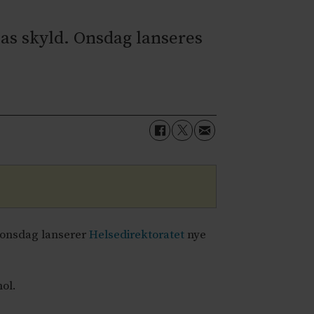
sas skyld. Onsdag lanseres
g onsdag lanserer
Helsedirektoratet
nye
ol.