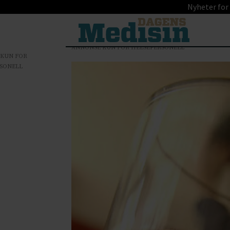
Nyheter for
ANNONSE KUN FOR HELSEPERSONELL
 KUN FOR
SONELL