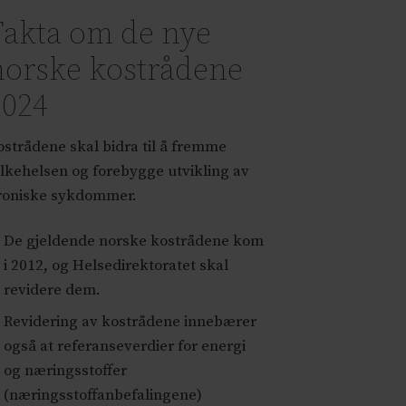
Fakta om de nye
norske kostrådene
2024
ostrådene skal bidra til å fremme
olkehelsen og forebygge utvikling av
roniske sykdommer.
De gjeldende norske kostrådene kom
i 2012, og Helsedirektoratet skal
revidere dem.
Revidering av kostrådene innebærer
også at referanseverdier for energi
og næringsstoffer
(næringsstoffanbefalingene)