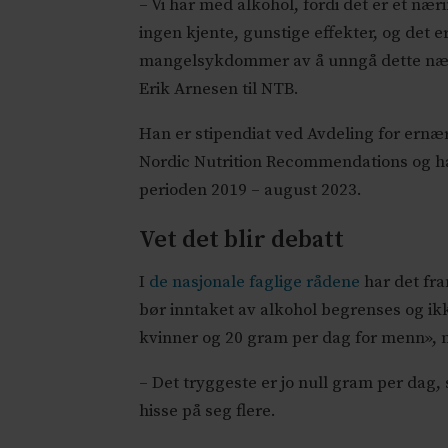
– Vi har med alkohol, fordi det er et næri
ingen kjente, gunstige effekter, og det e
mangelsykdommer av å unngå dette nærin
Erik Arnesen til NTB.
Han er stipendiat ved Avdeling for ernæ
Nordic Nutrition Recommendations og ha
perioden 2019 – august 2023.
Vet det blir debatt
I
de nasjonale faglige rådene
har det fra
bør inntaket av alkohol begrenses og ik
kvinner og 20 gram per dag for menn», 
– Det tryggeste er jo null gram per dag,
hisse på seg flere.