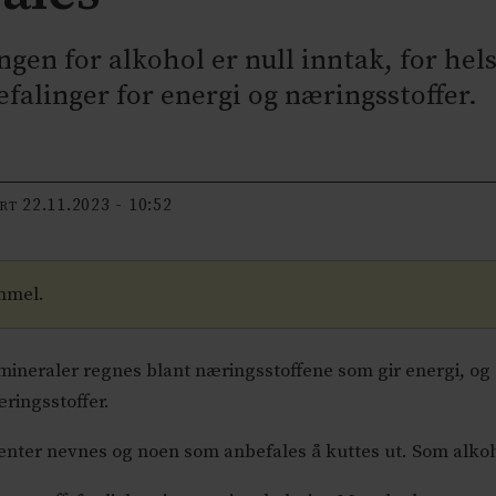
gen for alkohol er null inntak, for hel
falinger for energi og næringsstoffer.
22.11.2023 - 10:52
ERT
mmel.
g mineraler regnes blant næringsstoffene som gir energi, o
ringsstoffer.
menter nevnes og noen som anbefales å kuttes ut. Som alkoh