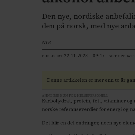
Den nye, nordiske anbefalin
den på norsk, med nye anbe
NTB
22.11.2023 - 09:17
PUBLISERT
SIST OPPDAT
Denne artikkelen er mer enn to år ga
ANNONSE KUN FOR HELSEPERSONELL
Karbohydrat, protein, fett, vitaminer o
norske referanseverdier for energi og næ
Det blir en del endringer, noen nye ele