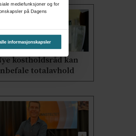
osiale mediefunksjoner og for
asjonskapsler på Dagens
 alle informasjonskapsler
ye kostholdsråd kan
nbefale totalavhold