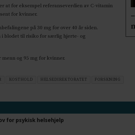
at for eksempel referanseverdien av C-vitamin
–
ent for kvinner.
 anbefalingene på 30 mg for over 40 år siden.
 blodet til risiko for særlig hjerte- og
 menn og 95 mg for kvinner.
R
KOSTHOLD
HELSEDIREKTORATET
FORSKNING
ov for psykisk helsehjelp