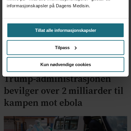
som ny smittevernsdirektør
informasjonskapsler på Dagens Medisin.
Tillat alle informasjonskapsler
Tilpass
Kun nødvendige cookies
Trump-administrasjonen
bevilger over 2 milliarder til
kampen mot ebola