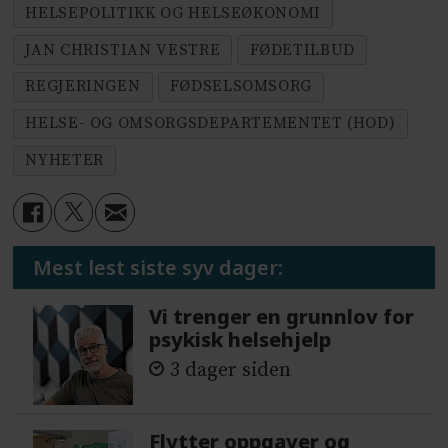
HELSEPOLITIKK OG HELSEØKONOMI
JAN CHRISTIAN VESTRE
FØDETILBUD
REGJERINGEN
FØDSELSOMSORG
HELSE- OG OMSORGSDEPARTEMENTET (HOD)
NYHETER
Mest lest siste syv dager:
Vi trenger en grunnlov for
psykisk helsehjelp
3 dager siden
Flytter oppgaver og