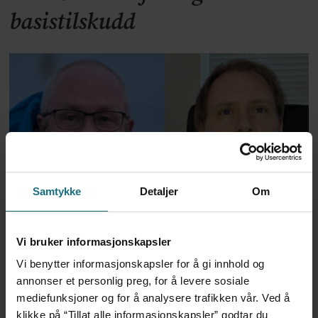
basistilskudd
Samtykke
Detaljer
Om
Om interpellasjonen om de nye
sykmeldingstakstene
Vi bruker informasjonskapsler
Vi benytter informasjonskapsler for å gi innhold og
annonser et personlig preg, for å levere sosiale
Senatet bekrefter Schwartz
mediefunksjoner og for å analysere trafikken vår. Ved å
klikke på “Tillat alle informasjonskapsler” godtar du