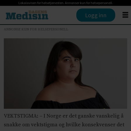
Lokalavisen for helsetjenesten. Annonser kun for helsepersonell.
Logg inn
ANNONSE KUN FOR HELSEPERSONELL
VEKTSTIGMA: – I Norge er det ganske vanskelig å
snakke om vektstigma og hvilke konsekvenser det