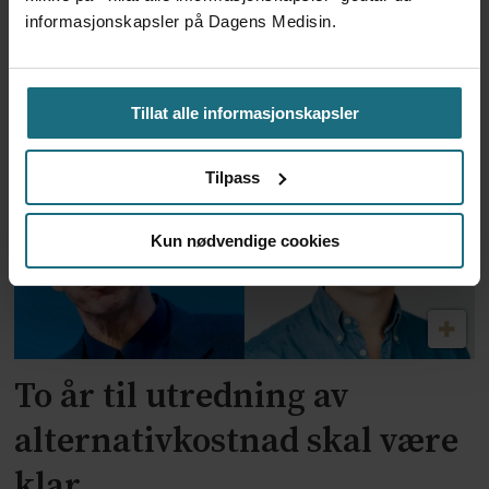
informasjonskapsler på Dagens Medisin.
Feilmedisinert i 18 år – får
millionerstatning
Tillat alle informasjonskapsler
Tilpass
Kun nødvendige cookies
To år til utredning av
alternativkostnad skal være
klar