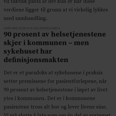
vil faktisk påstå at det kun er når disse
verdiene ligger til grunn at vi virkelig lykkes
med samhandling.
ANNONSE KUN FOR HELSEPERSONELL
90 prosent av helsetjenestene
skjer i kommunen – men
sykehuset har
definisjonsmakten
Det er et paradoks at sykehusene i praksis
setter premissene for pasientforløpene, når
90 prosent av helsetjenestene i løpet av livet
ytes i kommunen. Det er i kommunene
pasientene tross alt bor og lever livene sine.
Vi må slutte å late som om én del av systemet