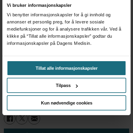
Vi bruker informasjonskapsler
Fremtidens helseutfordringer kommer ikke
Vi benytter informasjonskapsler for å gi innhold og
til å løses av flere planer, flere reformer eller
annonser et personlig preg, for å levere sosiale
mediefunksjoner og for å analysere trafikken vår. Ved å
flere honnørord. De løses av mennesker som
klikke på “Tillat alle informasjonskapsler” godtar du
samarbeider – på ordentlig.
informasjonskapsler på Dagens Medisin.
Og det begynner med et enkelt spørsmål:
Hva er det beste for pasienten?
Tillat alle informasjonskapsler
Tilpass
PLACED
DEBATT
SAMHANDLING
KOMMUNEHELSETJENESTE
FASTLEGER
Kun nødvendige cookies