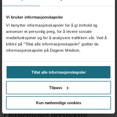
Kliniske studier kommer ikke
Vi bruker informasjonskapsler
til land bare fordi de er gode på
Vi benytter informasjonskapsler for å gi innhold og
annonser et personlig preg, for å levere sosiale
forskning
mediefunksjoner og for å analysere trafikken vår. Ved å
klikke på “Tillat alle informasjonskapsler” godtar du
informasjonskapsler på Dagens Medisin.
Tillat alle informasjonskapsler
Tilpass
Foretaksreformen må vurderes
Kun nødvendige cookies
i pasientenes perspektiv