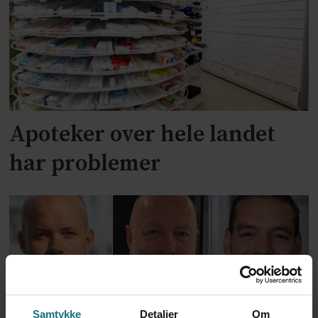
Apoteker over hele landet
har problemer
Samtykke
Detaljer
Om