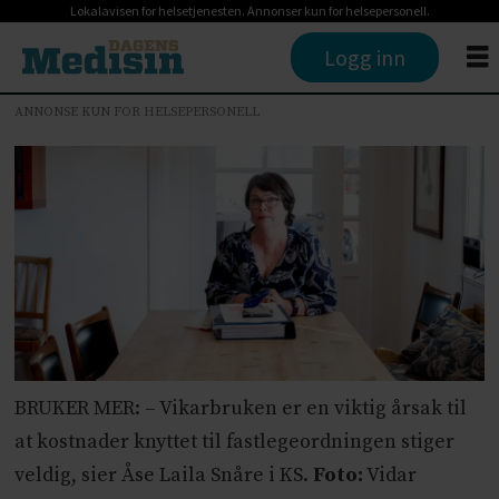
Lokalavisen for helsetjenesten. Annonser kun for helsepersonell.
Logg inn
ANNONSE KUN FOR HELSEPERSONELL
BRUKER MER: – Vikarbruken er en viktig årsak til
at kostnader knyttet til fastlegeordningen stiger
veldig, sier Åse Laila Snåre i KS.
Foto:
Vidar