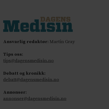
Ansvarlig redaktør
: Martin Gray
Tips oss
:
tips@dagensmedisin.no
Debatt og kronikk:
debatt@dagensmedisin.no
Annonser
:
annonser@dagensmedisin.no