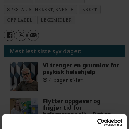
SPESIALISTHELSETJENESTE
KREFT
OFF LABEL
LEGEMIDLER
Mest lest siste syv dager:
Vi trenger en grunnlov for
psykisk helsehjelp
4 dager siden
Flytter oppgaver og
frigjør tid for
helsepersonell: – Det er
helt magisk å være
forvakt nå