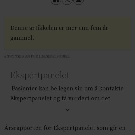
Denne artikkelen er mer enn fem år
gammel.
ANNONSE KUN FOR HELSEPERSONELL
Ekspertpanelet
Pasienter kan be legen sin om å kontakte
Ekspertpanelet og få vurdert om det
finnes flere behandlingsmuligheter, etter
at etablert behandling er prøvd og ikke
Årsrapporten for Ekspertpanelet som gir en
lenger har effekt.Pasienten må være i