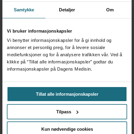
4 dager siden
Samtykke
Detaljer
Om
Var alene på vakt i tre
måneder – i en 16-fots
Vi bruker informasjonskapsler
motorbåt
Vi benytter informasjonskapsler for å gi innhold og
2 dager siden
annonser et personlig preg, for å levere sosiale
mediefunksjoner og for å analysere trafikken vår. Ved å
klikke på “Tillat alle informasjonskapsler” godtar du
– Etter en stund kom det
informasjonskapsler på Dagens Medisin.
frem at han døgnet før
hadde drukket 25 vodka
Red Bull
3 dager siden
Tillat alle informasjonskapsler
Feilmedisinert i 18 år – får
Tilpass
millionerstatning
1 dag siden
Kun nødvendige cookies