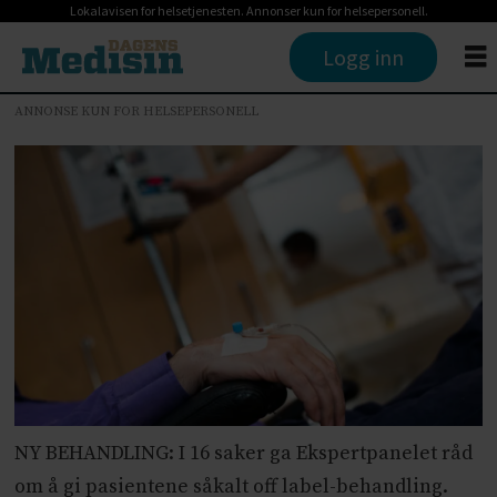
Lokalavisen for helsetjenesten. Annonser kun for helsepersonell.
Logg inn
ANNONSE KUN FOR HELSEPERSONELL
NY BEHANDLING: I 16 saker ga Ekspertpanelet råd
om å gi pasientene såkalt off label-behandling.