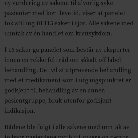
ny vurdering av sakene til alvorlig syke
rimelig god allmenntilstand (oppegående
pasienter med kort levetid, viser at panelet
mer enn halve dagen) for at en vurdering
tok stilling til 115 saker i fjor. Alle sakene med
fra Ekspertpanelet er
unntak av én handlet om kreftsykdom.
hensiktsmessig.Pasienter med kronisk
sykdom vil som hovedregel ikke falle inn
I 16 saker ga panelet som består av eksperter
under ordningen.Panelet har en
innen en rekke felt råd om såkalt off label-
rådgivende rolle og ingen
behandling. Det vil si utprøvende behandling
beslutningsmyndighet.Kilde:
med et medikament som i utgangspunktet er
Ekspertpanelet
godkjent til behandling av en annen
pasientgruppe, bruk utenfor godkjent
indikasjon.
Rådene ble fulgt i alle sakene med unntak av
to hvor pasientene var blitt sykere og derfor