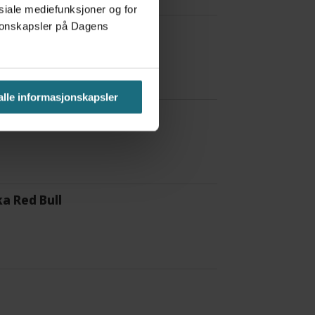
osiale mediefunksjoner og for
asjonskapsler på Dagens
 å være forvakt nå
 alle informasjonskapsler
a Red Bull