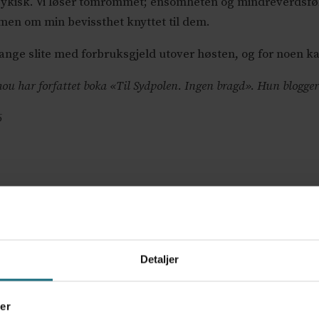
sykisk. Vi løser tomrommet; ensomheten og mindreverdsføle
en om min bevissthet knyttet til dem.
nge slite med forbruksgjeld utover høsten, og for noen kan
ou har forfattet boka «Til Sydpolen. Ingen bragd». Hun blogger
6
Detaljer
ov for psykisk helsehjelp
er