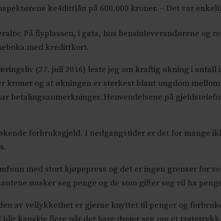
pektørene ke4dittlån på 600.000 kroner. – Det var enkelt,
veralt»: På flyplassen, i gata, hos bensinleverandørene og 
mmeboka med kredittkort.
ingsliv (27. juli 2016) leste jeg om kraftig økning i antall 
er kroner og at økningen er sterkest blant ungdom mellom 
n har betalingsanmerkninger. Henvendelsene på gjeldstelef
.
økende forbruksgjeld. I nedgangstider er det for mange ik
s.
samfunn med stort kjøpepress og det er ingen grenser for ve
antene ønsker seg penge og de som gifter seg vil ha peng
n av vellykkethet er gjerne knyttet til penger og forbruke
blir kanskje flere når det bare dreier seg om et tastetrykk