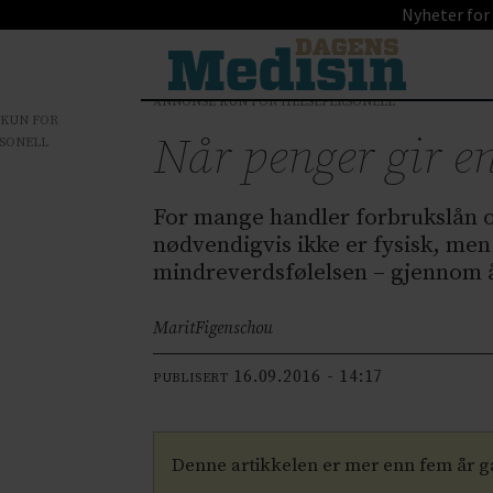
Nyheter for
ANNONSE KUN FOR HELSEPERSONELL
 KUN FOR
Når penger gir e
SONELL
For mange handler forbrukslån o
nødvendigvis ikke er fysisk, men
mindreverdsfølelsen – gjennom å
Marit
Figenschou
16.09.2016 - 14:17
PUBLISERT
Denne artikkelen er mer enn fem år 