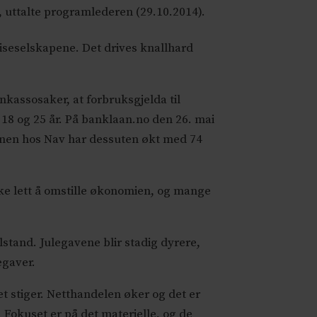
 uttalte programlederen (29.10.2014).
reiseselskapene. Det drives knallhard
inkassosaker, at forbruksgjelda til
18 og 25 år. På banklaan.no den 26. mai
onen hos Nav har dessuten økt med 74
ke lett å omstille økonomien, og mange
lstand. Julegavene blir stadig dyrere,
egaver.
t stiger. Netthandelen øker og det er
. Fokuset er på det materielle, og de