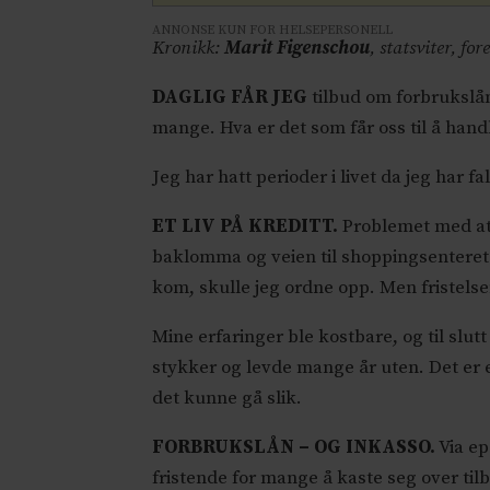
ANNONSE KUN FOR HELSEPERSONELL
Kronikk:
Marit Figenschou
, statsviter, fo
DAGLIG FÅR JEG
tilbud om forbrukslån.
mange. Hva er det som får oss til å hand
Jeg har hatt perioder i livet da jeg har fal
ET LIV PÅ KREDITT.
Problemet med at j
baklomma og veien til shoppingsenteret v
kom, skulle jeg ordne opp. Men fristelsen
Mine erfaringer ble kostbare, og til slut
stykker og levde mange år uten. Det er
det kunne gå slik.
FORBRUKSLÅN – OG INKASSO.
Via ep
fristende for mange å kaste seg over til