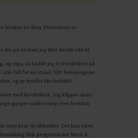
ere bruken av dem. Fristelsene er
ler dra på en ferie jeg ikke hadde råd til.
, og vips, så hadde jeg et kredittkort på
 alle fall for en stund. Når feriepengene
kte, og ny kreditt ble innfridd.
luttet med kredittkort. Jeg klippet dem i
 mange ganger undret meg over hvordan
le uten krav til sikkerhet. Det kan være
n formiddag fikk programleder Marit E.