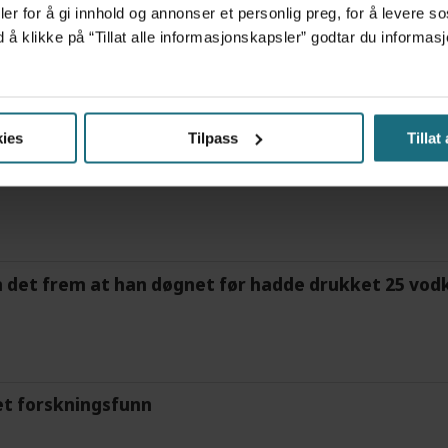
er for å gi innhold og annonser et personlig preg, for å levere s
d å klikke på “Tillat alle informasjonskapsler” godtar du inform
frigjør tid for helsepersonell: – Det er helt magisk
ies
Tilpass
Tillat
tre måneder – i en 16-fots motorbåt
m det frem at han døgnet før hadde drukket 25 vodk
et forskningsfunn