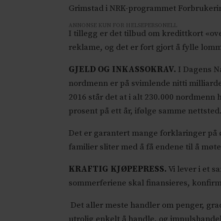
Grimstad i NRK-programmet Forbrukerins
ANNONSE KUN FOR HELSEPERSONELL
I tillegg er det tilbud om kredittkort «o
reklame, og det er fort gjort å fylle lo
GJELD OG INKASSOKRAV.
I Dagens Nær
nordmenn er på svimlende nitti milliard
2016 står det at i alt 230.000 nordmen
prosent på ett år, ifølge samme nettsted
Det er garantert mange forklaringer på 
familier sliter med å få endene til å møte
KRAFTIG KJØPEPRESS.
Vi lever i et 
sommerferiene skal finansieres, konfirm
Det aller meste handler om penger, grade
utrolig enkelt å handle, og impulshandel 