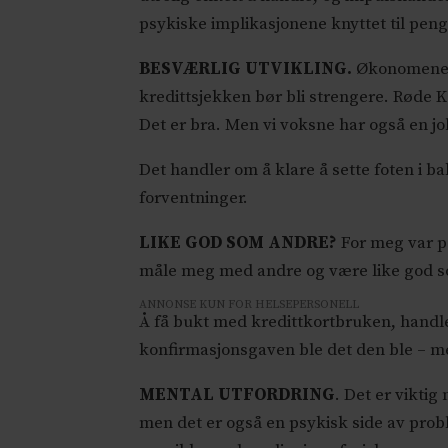
psykiske implikasjonene knyttet til pen
BESVÆRLIG UTVIKLING.
Økonomene er
kredittsjekken bør bli strengere. Røde 
Det er bra. Men vi voksne har også en jo
Det handler om å klare å sette foten i b
forventninger.
LIKE GOD SOM ANDRE?
For meg var pe
måle meg med andre og være like god som
ANNONSE KUN FOR HELSEPERSONELL
Å få bukt med kredittkortbruken, handler 
konfirmasjonsgaven ble det den ble – men
MENTAL UTFORDRING
. Det er viktig
men det er også en psykisk side av prob