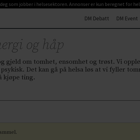
 deg som jobber i helsesektoren. Annonser er kun beregnet for hel
DM Debatt
DM Event
nergi og håp
g gjeld om tomhet, ensomhet og trøst. Vi oppl
 psykisk. Det kan gå på helsa løs at vi fyller 
 kjøpe ting.
gammel.