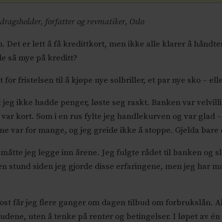
redragsholder, forfatter og revmatiker, Oslo
 Det er lett å få kredittkort, men ikke alle klarer å håndt
le så mye på kreditt?
t for fristelsen til å kjøpe nye solbriller, et par nye sko – el
eg ikke hadde penger, løste seg raskt. Banken var velvillig
ar kort. Som i en rus fylte jeg handlekurven og var glad – i
e var for mange, og jeg greide ikke å stoppe. Gjelda bare ø
t måtte jeg legge inn årene. Jeg fulgte rådet til banken og s
 en stund siden jeg gjorde disse erfaringene, men jeg har
ost får jeg flere ganger om dagen tilbud om forbrukslån. Al
budene, uten å tenke på renter og betingelser. I løpet av é