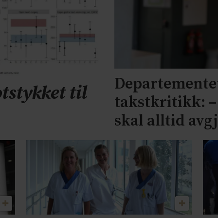
Departementet
tstykket til
takstkritikk: 
skal alltid avg