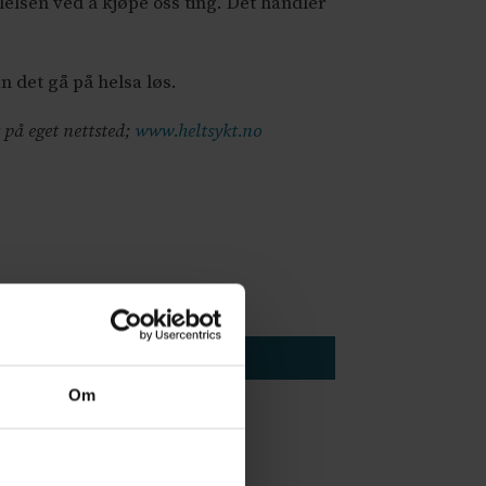
lsen ved å kjøpe oss ting. Det handler
 det gå på helsa løs.
 på eget nettsted;
www.heltsykt.no
Om