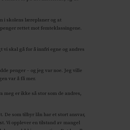
 i skolens læreplaner og at
epenger rettet mot femteklassingene.
 vi skal gå for å innfri egne og andres
dde penger – og jeg var noe. Jeg ville
en var å få mer.
fra meg er ikke så stor som de andres,
. De som tilbyr lån har et stort ansvar,
t. Vi opplever en tilstand av mangel