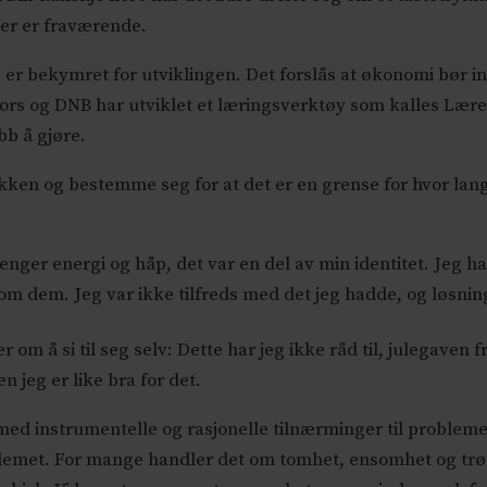
ger er fraværende.
 bekymret for utviklingen. Det forslås at økonomi bør inn
Kors og DNB har utviklet et læringsverktøy som kalles Lær
bb å gjøre.
akken og bestemme seg for at det er en grense for hvor langt
nger energi og håp, det var en del av min identitet. Jeg ha
 dem. Jeg var ikke tilfreds med det jeg hadde, og løsning
om å si til seg selv: Dette har jeg ikke råd til, julegaven 
 jeg er like bra for det.
 med instrumentelle og rasjonelle tilnærminger til problemet
lemet. For mange handler det om tomhet, ensomhet og trøs