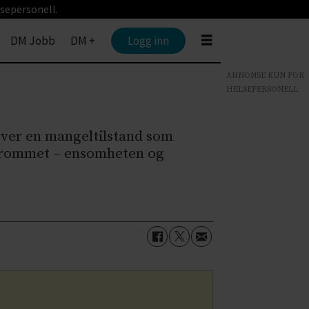
sepersonell.
DM Jobb
DM +
Logg inn
ANNONSE KUN FOR
HELSEPERSONELL
ever en mangeltilstand som
tomrommet – ensomheten og