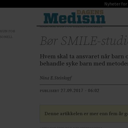
Nyheter for
ANNONSE KUN FOR HELSEPERSONELL
 KUN FOR
Bør SMILE-studien
SONELL
Hvem skal ta ansvaret når barn o
behandle syke barn med metoder 
Nina E.
Steinkopf
27.09.2017 - 06:02
PUBLISERT
Denne artikkelen er mer enn fem år 