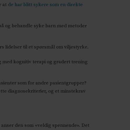
r at
de har blitt sykere som en direkte
ke på og behandle syke barn med metoder
lidelser til et spørsmål om viljestyrke.
med kognitiv terapi og gradert trening
pasienter som for andre pasientgrupper?
te diagnosekriterier, og et minstekrav
 anser den som «veldig spennende». Det