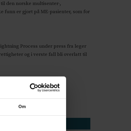
il den norske multisenter-,
e funn er gjort på ME-pasienter, som for
ightning Process under press fra leger
ttigheter og i verste fall bli overlatt til
Om