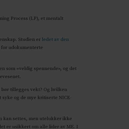
ning Process (LP), et mentalt
tenskap. Studien er
ledet av den
rn for udokumenterte
ien som «veldig spennende», og det
sevesenet.
t bør tillegges vekt? Og hvilken
t syke og de mye kritiserte NICE-
n kan settes, men utelukker ikke
 er usikkert om alle lider av ME. I