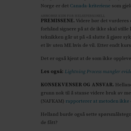
Norge er det
Canada-kriteriene
som gjel
ANNONSE KUN FOR HELSEPERSONELL
PREMISSENE.
Videre bør det vurderes o
forhånd signere på at de ikke skal stille
teknikken går ut på «å slutte å gjøre sy
et liv uten ME hvis de vil. Etter endt ku
Det er også kjent at de som ikke opplever
Les også:
Lightning Process mangler evid
KONSEKVENSER OG ANSVAR.
Hellan
grunn nok til å stanse videre bruk av 
(NAFKAM)
rapporterer at metoden ikke e
Helland burde også sette spørsmålstegn 
de fått?