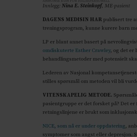
ANNONSE KUN FOR HELSEPERSONELL
Innlegg:
Nina E. Steinkopf
, ME-pasient
DAGENS MEDISIN HAR
publisert tre 
treningsprogram, kunne kurere barn m
LP er blant annet basert på nevrolingvi
omdiskuterte Esther Crawley
, og det er
behandlingsmetoder med potensielt skad
Lederen av Nasjonal kompetansetjeneste
stilles spørsmål om metoden vil bli vurd
VITENSKAPELIG METODE.
Spørsmålet
pasientgruppe er det forsket på? Det er
retningslinjene er brukt som inklusjonsk
NICE, som nå er under oppdatering
, an
symptomer som angst eller depresjon. St