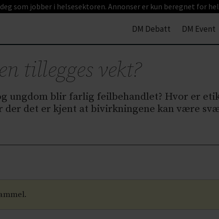
 deg som jobber i helsesektoren. Annonser er kun beregnet for hel
DM Debatt
DM Event
 tillegges vekt?
g ungdom blir farlig feilbehandlet? Hvor er etik
der det er kjent at bivirkningene kan være svæ
gammel.