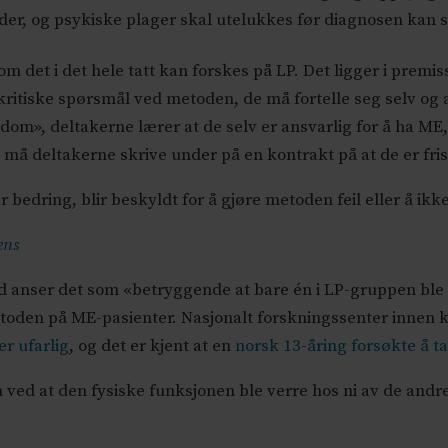
der, og psykiske plager skal utelukkes før diagnosen kan st
m det i det hele tatt kan forskes på LP. Det ligger i prem
 kritiske spørsmål ved metoden, de må fortelle seg selv og an
kdom», deltakerne lærer at de selv er ansvarlig for å ha M
rs må deltakerne skrive under på en kontrakt på at de er fri
 bedring, blir beskyldt for å gjøre metoden feil eller å ik
ens
d anser det som «betryggende at bare én i LP-gruppen ble v
metoden på ME-pasienter. Nasjonalt forskningssenter innen
r ufarlig
, og det er kjent at en
norsk 13-åring forsøkte å ta 
ved at den fysiske funksjonen ble verre hos ni av de andr