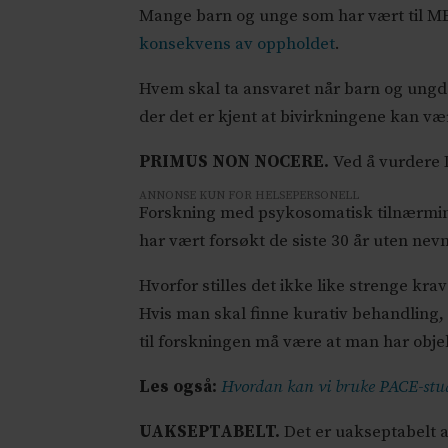
Mange barn og unge som har vært til ME
konsekvens av oppholdet
.
Hvem skal ta ansvaret når barn og ungdo
der det er kjent at bivirkningene kan v
PRIMUS NON NOCERE.
Ved å vurdere 
ANNONSE KUN FOR HELSEPERSONELL
Forskning med psykosomatisk tilnærming
har vært forsøkt de siste 30 år uten nev
Hvorfor stilles det ikke like strenge kr
Hvis man skal finne kurativ behandling,
til forskningen må være at man har objek
Les også:
Hvordan kan vi bruke PACE-stu
UAKSEPTABELT.
Det er uakseptabelt 