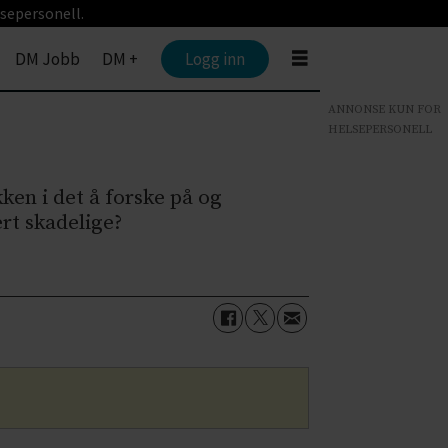
sepersonell.
DM Jobb
DM +
Logg inn
ANNONSE KUN FOR
HELSEPERSONELL
ken i det å forske på og
rt skadelige?