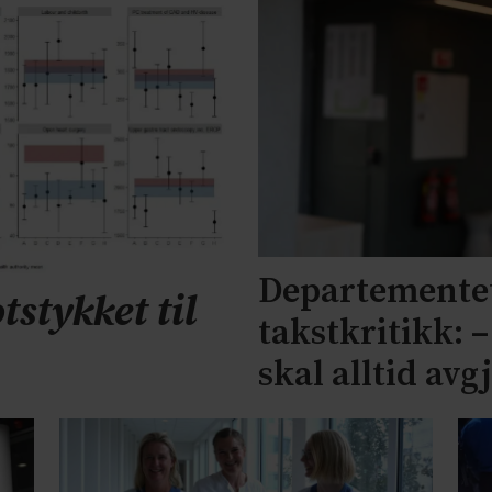
Departementet
tstykket til
takstkritikk: 
skal alltid avg