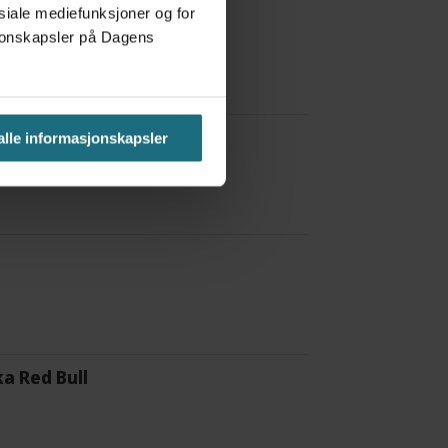
osiale mediefunksjoner og for
asjonskapsler på Dagens
 å være forvakt nå
 alle informasjonskapsler
a Red Bull