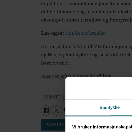
er på tide at Kompetansetjenesten, som
dobbeltblindede og placebokontrollerte f
eksempel endret tarmflora og forstyrrel
Les også:
Haukeland-studier
Det er på tide å lytte til ME-foreninge
og Nav, og blitt sykere og beskyldt for å m
barnevernet.
Ingen oppgitte interessekonflikter
DEBATT
DEBATT OG KRONIKK
Samtykke
Mest lest siste syv dager:
Vi bruker informasjonskapsl