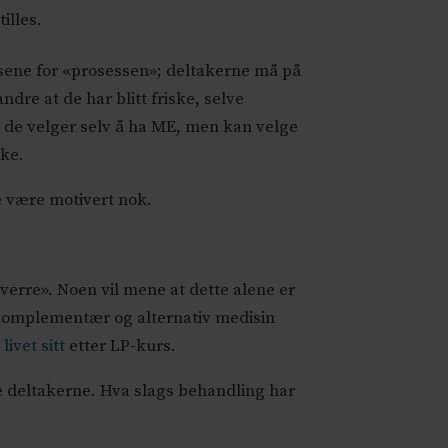
illes.
issene for «prosessen»; deltakerne må på
dre at de har blitt friske, selve
E, de velger selv å ha ME, men kan velge
ske.
ke være motivert nok.
erre». Noen vil mene at dette alene er
 komplementær og alternativ medisin
livet sitt
etter LP-kurs.
e deltakerne. Hva slags behandling har