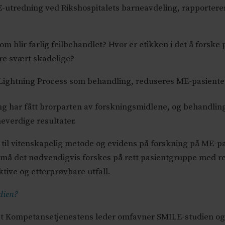
-utredning ved Rikshospitalets barneavdeling, rapportere
m blir farlig feilbehandlet? Hvor er etikken i det å fors
ære svært skadelige?
Lightning Process som behandling, reduseres ME-pasienters 
 har fått brorparten av forskningsmidlene, og behandling 
neverdige resultater.
av til vitenskapelig metode og evidens på forskning på ME-
 må det nødvendigvis forskes på rett pasientgruppe med ret
tive og etterprøvbare utfall.
dien?
at Kompetansetjenestens leder omfavner SMILE-studien og