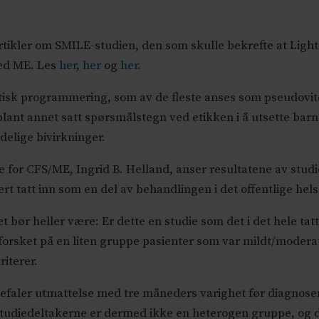
artikler om SMILE-studien, den som skulle bekrefte at Light
ed ME. Les
her
,
her
og
her
.
stisk programmering, som av de fleste anses som pseudovi
 blant annet satt spørsmålstegn ved etikken i å utsette ba
elige bivirkninger.
 for CFS/ME, Ingrid B. Helland, anser resultatene av stud
ert tatt inn som en del av behandlingen i det offentlige hel
 bør heller være: Er dette en studie som det i det hele tat
 forsket på en liten gruppe pasienter som var mildt/modera
riterer.
befaler utmattelse med tre måneders varighet før diagnose
udiedeltakerne er dermed ikke en heterogen gruppe, og det