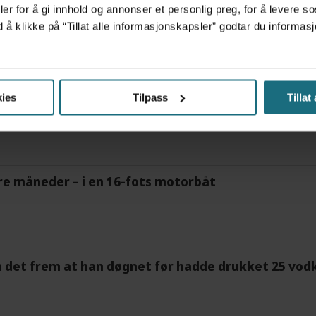
er for å gi innhold og annonser et personlig preg, for å levere s
ov for psykisk helsehjelp
d å klikke på “Tillat alle informasjonskapsler” godtar du inform
frigjør tid for helsepersonell: – Det er helt magisk
ies
Tilpass
Tillat
tre måneder – i en 16-fots motorbåt
m det frem at han døgnet før hadde drukket 25 vodk