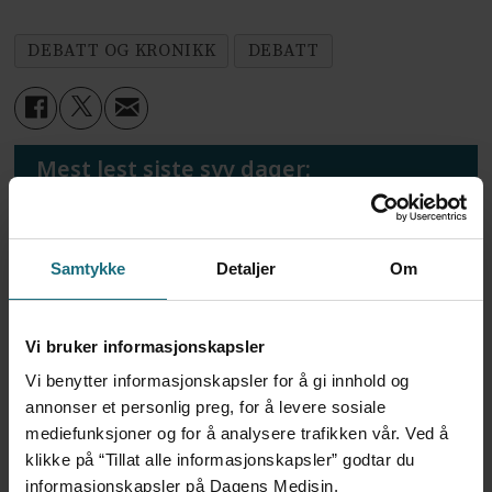
DEBATT OG KRONIKK
DEBATT
Mest lest siste syv dager:
Vi trenger en grunnlov for
psykisk helsehjelp
Samtykke
Detaljer
Om
5 dager siden
Vi bruker informasjonskapsler
Flytter oppgaver og
frigjør tid for
Vi benytter informasjonskapsler for å gi innhold og
helsepersonell: – Det er
annonser et personlig preg, for å levere sosiale
helt magisk å være
mediefunksjoner og for å analysere trafikken vår. Ved å
forvakt nå
klikke på “Tillat alle informasjonskapsler” godtar du
informasjonskapsler på Dagens Medisin.