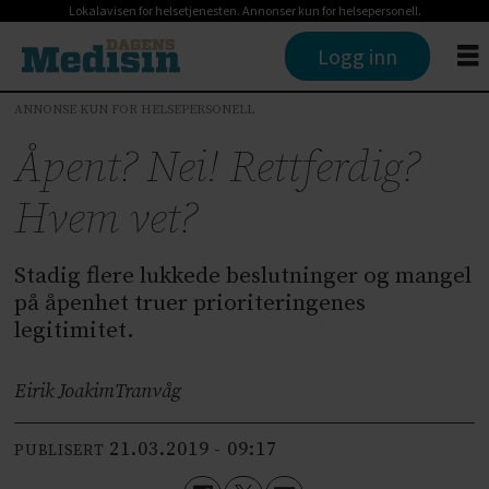
Lokalavisen for helsetjenesten. Annonser kun for helsepersonell.
Logg inn
ANNONSE KUN FOR HELSEPERSONELL
Åpent? Nei! Rettferdig?
Hvem vet?
Stadig flere lukkede beslutninger og mangel
på åpenhet truer prioriteringenes
legitimitet.
Eirik Joakim
Tranvåg
21.03.2019 - 09:17
PUBLISERT