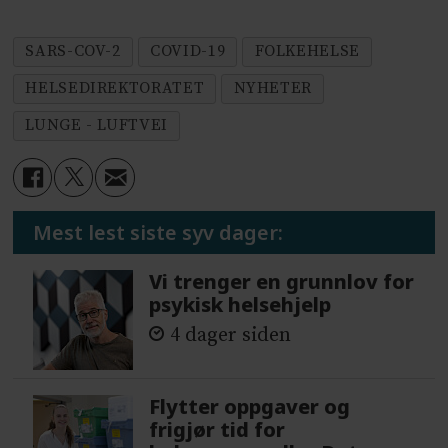
SARS-COV-2
COVID-19
FOLKEHELSE
HELSEDIREKTORATET
NYHETER
LUNGE - LUFTVEI
Mest lest siste syv dager:
Vi trenger en grunnlov for
psykisk helsehjelp
4 dager siden
Flytter oppgaver og
frigjør tid for