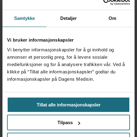
skal gjennomføres i høst. Målet er da å
vurdere logistikk og brukervennlighet.
Samtykke
Detaljer
Om
– Vi skal teste ut tre løp: En gruppe personer
vil gjøre en selvtest hjemme som leveres inn,
Vi bruker informasjonskapsler
en annen gruppe vil få utført testen på et
Vi benytter informasjonskapsler for å gi innhold og
teststed, og i den tredje gruppen vil noen
annonser et personlig preg, for å levere sosiale
mediefunksjoner og for å analysere trafikken vår. Ved å
kommer hjem til den som skal testes og ta
klikke på “Tillat alle informasjonskapsler” godtar du
med seg spyttprøven, sier Andreassen.
informasjonskapsler på Dagens Medisin.
10.000 personer skal inkluderes i den nye
piloten. Oslo kommune er fortsatt
Tillat alle informasjonskapsler
samarbeidspartner, men det er også aktuelt å
Tilpass
få med flere kommuner oppgir Andreassen.