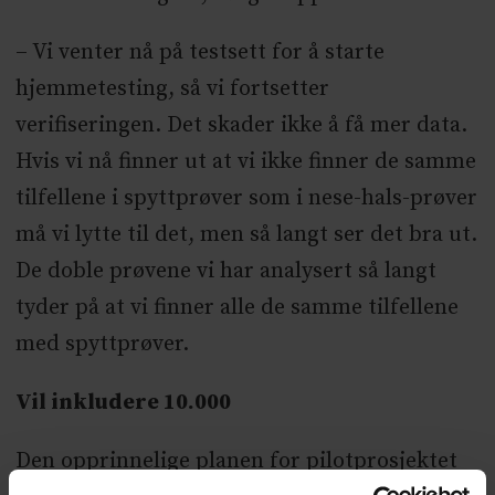
– Vi venter nå på testsett for å starte
hjemmetesting, så vi fortsetter
verifiseringen. Det skader ikke å få mer data.
Hvis vi nå finner ut at vi ikke finner de samme
tilfellene i spyttprøver som i nese-hals-prøver
må vi lytte til det, men så langt ser det bra ut.
De doble prøvene vi har analysert så langt
tyder på at vi finner alle de samme tilfellene
med spyttprøver.
Vil inkludere 10.000
Den opprinnelige planen for pilotprosjektet