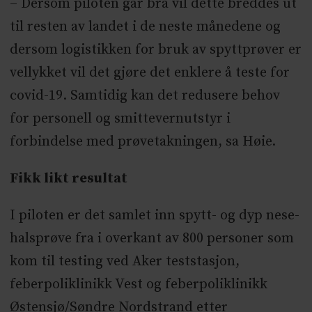
– Dersom piloten går bra vil dette breddes ut
til resten av landet i de neste månedene og
dersom logistikken for bruk av spyttprøver er
vellykket vil det gjøre det enklere å teste for
covid-19. Samtidig kan det redusere behov
for personell og smittevernutstyr i
forbindelse med prøvetakningen, sa Høie.
Fikk likt resultat
I piloten er det samlet inn spytt- og dyp nese-
halsprøve fra i overkant av 800 personer som
kom til testing ved Aker teststasjon,
feberpoliklinikk Vest og feberpoliklinikk
Østensjø/Søndre Nordstrand etter