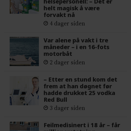
helsepersonell: – Det er
helt magisk å være
forvakt nå
4 dager siden
Var alene på vakt i tre
måneder – i en 16-fots
motorbåt
2 dager siden
– Etter en stund kom det
frem at han døgnet før
hadde drukket 25 vodka
Red Bull
3 dager siden
Feilmedisinert i 18 år – får