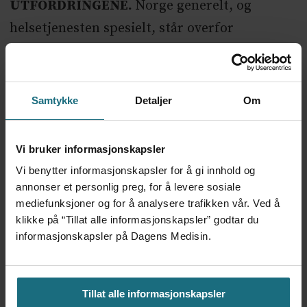
UTFORDRINGENE.
Norge generelt, og
helsetjenesten spesielt, står overfor
utfordringer knyttet til personellmangel,
flere gamle, ny og kostbar teknologi – og ikke
minst Ukraina-krigen. Helseminister Ingvild
Samtykke
Detaljer
Om
Kjerkol (Ap) forberedte oss i sin
sykehustale
på tøffere prioriteringer enn vi har vært vant
Vi bruker informasjonskapsler
til. Jeg tror hun har rett. Dersom vi skal få
Vi benytter informasjonskapsler for å gi innhold og
mest mulig helse ut av de store ressursene,
annonser et personlig preg, for å levere sosiale
mediefunksjoner og for å analysere trafikken vår. Ved å
inklusive jordmødre, i norsk helsetjeneste,
klikke på “Tillat alle informasjonskapsler” godtar du
bør vi hele tiden skjele til de tre bærende
informasjonskapsler på Dagens Medisin.
prioriteringsprinsippene. Derfor bør
politikerne også våge å stå fast på
Tillat alle informasjonskapsler
prinsippene og ikke gi etter for pressgrupper.