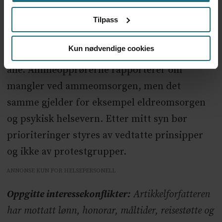
Dersom de fødende prioriteres opp, blir
Tilpass
andre grupper prioritert ned. Derfor er
Kun nødvendige cookies
prioritering av fødende noe som angår oss
alle. Ammeopprørerne rapporterer om
mangler ved ammeomsorgen, men det
samme gjelder for eksempel eldreomsorgen
og psykisk helsevern. Etter mitt syn bør
prioriteringer styres av vedtatte prinsipper
og ikke av protestgrupper.
ANNONSE KUN FOR HELSEPERSONELL
Oppgitte interessekonflikter:
Artikkelforfatteren
har mottatt lønn, honorar, måltider, reisestøtte og